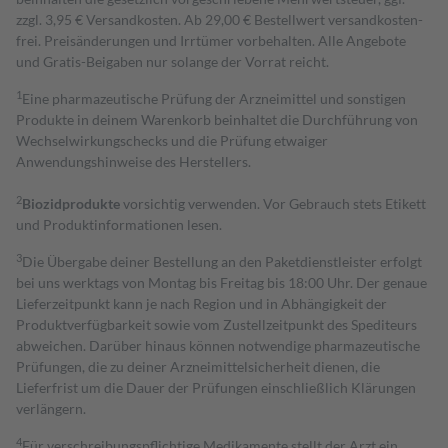
zzgl. 3,95 € Versandkosten. Ab 29,00 € Bestell­wert versand­kosten­
frei. Preisänderungen und Irrtümer vorbehalten. Alle Angebote
und Gratis-Beigaben nur solange der Vorrat reicht.
1
Eine pharmazeutische Prüfung der Arzneimittel und sonstigen
Produkte in deinem Warenkorb beinhaltet die Durchführung von
Wechselwirkungschecks und die Prüfung etwaiger
Anwendungshinweise des Herstellers.
2
Biozidprodukte
vorsichtig verwenden. Vor Gebrauch stets Etikett
und Produktinformationen lesen.
3
Die Übergabe deiner Bestellung an den Paketdienstleister erfolgt
bei uns werktags von Montag bis Freitag bis 18:00 Uhr. Der genaue
Lieferzeitpunkt kann je nach Region und in Abhängigkeit der
Produktverfügbarkeit sowie vom Zustellzeitpunkt des Spediteurs
abweichen. Darüber hinaus können notwendige pharmazeutische
Prüfungen, die zu deiner Arzneimittelsicherheit dienen, die
Lieferfrist um die Dauer der Prüfungen einschließlich Klärungen
verlängern.
4
Für verschreibungspflichtige Medikamente stellt der Arzt ein