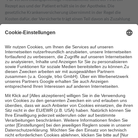
Rezept aus und der Patient erhält sie in der Apotheke. Die
gesetzliche Krankenversicherung übernimmt in der Regel die
Kosten dafür, der Versicherte trägt einen Teil davon als Zuzahlung
mit.
Grundsätzlich leisten Mitglieder Zuzahlungen in Höhe von zehn
Prozent des Abgabepreises,
mindestens
jedoch
fünf Euro
und
höchstens zehn Euro.
Es sind jedoch nie mehr als die tatsächlichen
Kosten der Leistung zu entrichten.
Diese Regeln gelten grundsätzlich auch für Online-Apotheken.
Bei Heilmitteln und häuslicher Krankenpflege beträgt die
Zuzahlung zehn Prozent der Kosten sowie zehn Euro je
Verordnung.
Um das Engagement der Versicherten für ihre eigene Gesundheit zu
stärken und die besondere Stellung der Familie zu unterstützen,
fallen
keine Zuzahlungen
an bei:
• Kindern und Jugendlichen bis zum vollendeten 18. Lebensjahr
mit Ausnahme der Fahrkosten
• Untersuchungen zur Vorsorge und Früherkennung, die von der
GKV getragen werden
• empfohlenen Schutzimpfungen
• Harn- und Blutteststreifen