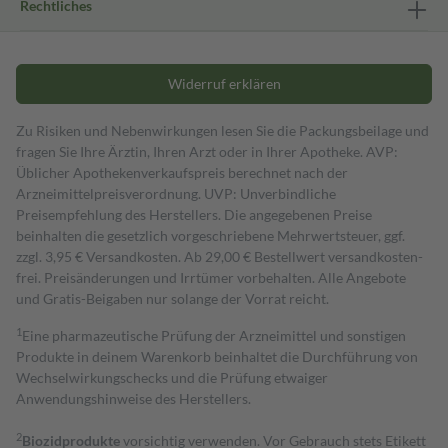
Rechtliches
Widerruf erklären
Zu Risiken und Nebenwirkungen lesen Sie die Packungsbeilage und
fragen Sie Ihre Ärztin, Ihren Arzt oder in Ihrer Apotheke. AVP:
Üblicher Apothekenverkaufspreis berechnet nach der
Arzneimittelpreisverordnung. UVP: Unverbindliche
Preisempfehlung des Herstellers. Die angegebenen Preise
beinhalten die gesetzlich vorgeschriebene Mehrwertsteuer, ggf.
zzgl. 3,95 € Versandkosten. Ab 29,00 € Bestell­wert versand­kosten­
frei. Preisänderungen und Irrtümer vorbehalten. Alle Angebote
und Gratis-Beigaben nur solange der Vorrat reicht.
1
Eine pharmazeutische Prüfung der Arzneimittel und sonstigen
Produkte in deinem Warenkorb beinhaltet die Durchführung von
Wechselwirkungschecks und die Prüfung etwaiger
Anwendungshinweise des Herstellers.
2
Biozidprodukte
vorsichtig verwenden. Vor Gebrauch stets Etikett