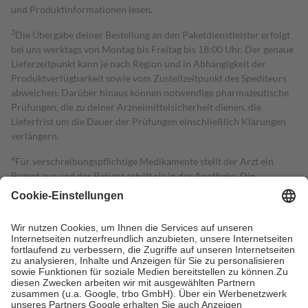
und Produktinformationen lesen.
3
Die Übergabe deiner Bestellung an den Paketdienstleister erfolgt
bei uns werktags von Montag bis Freitag bis 18:00 Uhr. Der genaue
Lieferzeitpunkt kann je nach Region und in Abhängigkeit der
Produktverfügbarkeit sowie vom Zustellzeitpunkt des Spediteurs
abweichen. Darüber hinaus können notwendige pharmazeutische
Prüfungen, die zu deiner Arzneimittelsicherheit dienen, die
Lieferfrist um die Dauer der Prüfungen einschließlich Klärungen
verlängern.
4
Für verschreibungspflichtige Medikamente stellt der Arzt ein
Rezept aus und der Patient erhält sie in der Apotheke. Die
gesetzliche Krankenversicherung übernimmt in der Regel die
Kosten dafür, der Versicherte trägt einen Teil davon als Zuzahlung
mit.
Grundsätzlich leisten Mitglieder Zuzahlungen in Höhe von zehn
Prozent des Abgabepreises,
mindestens
jedoch
fünf Euro
und
höchstens zehn Euro.
Es sind jedoch nie mehr als die tatsächlichen
Kosten der Leistung zu entrichten.
Diese Regeln gelten grundsätzlich auch für Online-Apotheken.
Bei Heilmitteln und häuslicher Krankenpflege beträgt die