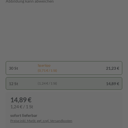
Abbildung kann abweichen
Spartipp
30 St
21,23 €
(0,71 € / 1 St)
12 St
14,89 €
(1,24 € / 1 St)
14,89 €
1,24 € / 1 St
sofort lieferbar
Preise inkl. MwSt. ggf. zzgl. Versandkosten