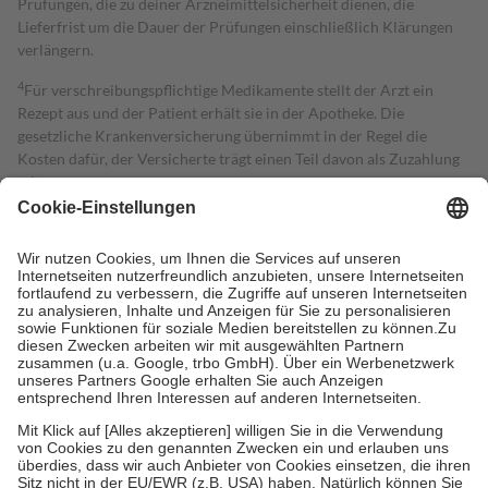
Prüfungen, die zu deiner Arzneimittelsicherheit dienen, die
Lieferfrist um die Dauer der Prüfungen einschließlich Klärungen
verlängern.
4
Für verschreibungspflichtige Medikamente stellt der Arzt ein
Rezept aus und der Patient erhält sie in der Apotheke. Die
gesetzliche Krankenversicherung übernimmt in der Regel die
Kosten dafür, der Versicherte trägt einen Teil davon als Zuzahlung
mit.
Grundsätzlich leisten Mitglieder Zuzahlungen in Höhe von zehn
Prozent des Abgabepreises,
mindestens
jedoch
fünf Euro
und
höchstens zehn Euro.
Es sind jedoch nie mehr als die tatsächlichen
Kosten der Leistung zu entrichten.
Diese Regeln gelten grundsätzlich auch für Online-Apotheken.
Bei Heilmitteln und häuslicher Krankenpflege beträgt die
Zuzahlung zehn Prozent der Kosten sowie zehn Euro je
Verordnung.
Um das Engagement der Versicherten für ihre eigene Gesundheit zu
stärken und die besondere Stellung der Familie zu unterstützen,
fallen
keine Zuzahlungen
an bei:
• Kindern und Jugendlichen bis zum vollendeten 18. Lebensjahr
mit Ausnahme der Fahrkosten