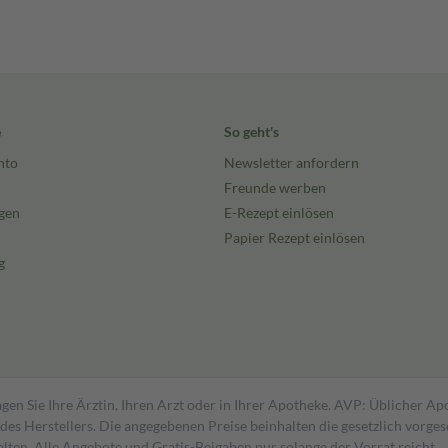
e
So geht's
nto
Newsletter anfordern
Freunde werben
gen
E-Rezept einlösen
Papier Rezept einlösen
g
gen Sie Ihre Ärztin, Ihren Arzt oder in Ihrer Apotheke. AVP: Üblicher A
s Herstellers. Die angegebenen Preise beinhalten die gesetzlich vorgesc
alten. Alle Angebote und Gratis-Beigaben nur solange der Vorrat reicht.