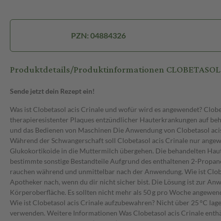
PZN: 04884326
Produktdetails/Produktinformationen CLOBETASOL 
Sende jetzt dein Rezept ein!
Was ist Clobetasol acis Crinale und wofür wird es angewendet? Clobet
therapieresistenter Plaques entzündlicher Hauterkrankungen auf beh
und das Bedienen von Maschinen Die Anwendung von Clobetasol acis C
Während der Schwangerschaft soll Clobetasol acis Crinale nur angewend
Glukokortikoide in die Muttermilch übergehen. Die behandelten Haut
bestimmte sonstige Bestandteile Aufgrund des enthaltenen 2-Propanol
rauchen während und unmittelbar nach der Anwendung. Wie ist Clobe
Apotheker nach, wenn du dir nicht sicher bist. Die Lösung ist zur A
Körperoberfläche. Es sollten nicht mehr als 50 g pro Woche angew
Wie ist Clobetasol acis Crinale aufzubewahren? Nicht über 25 °C lag
verwenden. Weitere Informationen Was Clobetasol acis Crinale enthäl