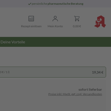
persönliche
pharmazeutische Beratung
Rezept einlösen
Mein Konto
0,00 €
Deine Vorteile
19,34 €
 € / 1 l)
sofort lieferbar
Preise inkl. MwSt. ggf. zzgl. Versandkosten