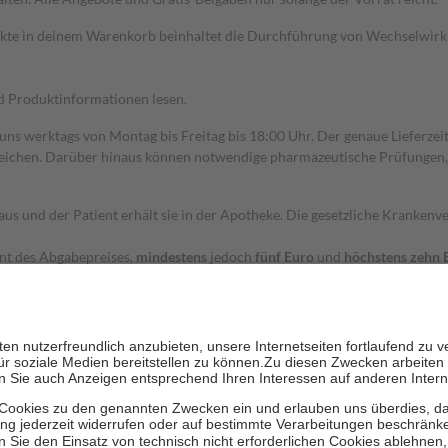
dukte in deinem Warenkorb beinhaltet die Durchführung von Wechselwir
nd Produktinformationen lesen.
 uns werktags von Montag bis Freitag bis 18:00 Uhr. Der genaue Lieferze
ichen. Darüber hinaus können notwendige pharmazeutische Prüfungen, die
aus und der Patient erhält sie in der Apotheke. Die gesetzliche Krankenv
ent des Abgabepreises,
mindestens
jedoch
fünf Euro
und
höchstens zehn 
zehn Prozent der Kosten sowie zehn Euro je Verordnung.
rken und die besondere Stellung der Familie zu unterstützen, fallen
kein
 Ausnahme der Fahrkosten
 getragen werden