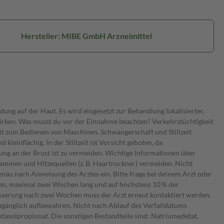
Hersteller: MIBE GmbH Arzneimittel
ung auf der Haut. Es wird eingesetzt zur Behandlung lokalisierter,
irken. Was musst du vor der Einnahme beachten? Verkehrstüchtigkeit
it zum Bedienen von Maschinen. Schwangerschaft und Stillzeit
einflächig. In der Stillzeit ist Vorsicht geboten, da
ng an der Brust ist zu vermeiden. Wichtige Informationen über
lammen und Hitzequellen (z. B. Haartrockner) vermeiden. Nicht
au nach Anweisung des Arztes ein. Bitte frage bei deinem Arzt oder
agen, maximal zwei Wochen lang und auf höchstens 10 % der
sserung nach zwei Wochen muss der Arzt erneut kontaktiert werden.
zugänglich aufbewahren. Nicht nach Ablauf des Verfalldatums
tasolpropionat. Die sonstigen Bestandteile sind: Natriumedetat,