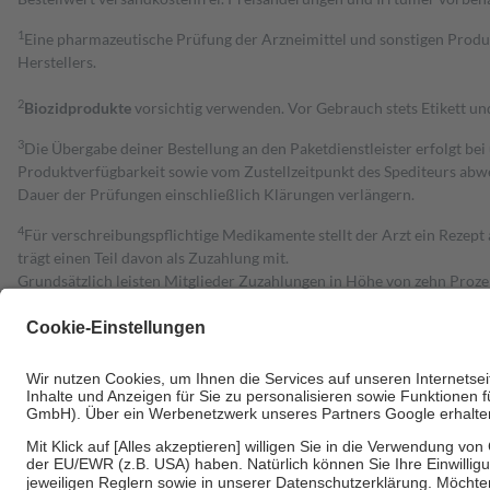
1
Eine pharmazeutische Prüfung der Arzneimittel und sonstigen Pro
Herstellers.
2
Biozidprodukte
vorsichtig verwenden. Vor Gebrauch stets Etikett u
3
Die Übergabe deiner Bestellung an den Paketdienstleister erfolgt bei
Produktverfügbarkeit sowie vom Zustellzeitpunkt des Spediteurs abwe
Dauer der Prüfungen einschließlich Klärungen verlängern.
4
Für verschreibungspflichtige Medikamente stellt der Arzt ein Rezept 
trägt einen Teil davon als Zuzahlung mit.
Grundsätzlich leisten Mitglieder Zuzahlungen in Höhe von zehn Proz
zu entrichten.
Diese Regeln gelten grundsätzlich auch für Online-Apotheken.
Bei Heilmitteln und häuslicher Krankenpflege beträgt die Zuzahlung 
Um das Engagement der Versicherten für ihre eigene Gesundheit zu stä
• Kindern und Jugendlichen bis zum vollendeten 18. Lebensjahr mit
• Untersuchungen zur Vorsorge und Früherkennung, die von der GKV
• empfohlenen Schutzimpfungen
• Harn- und Blutteststreifen