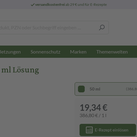
versandkostenfrei
ab 29 € und für E-Rezepte
letzungen
Sonnenschutz
Marken
Themenwelten
 ml Lösung
50 ml
(386,80
19,34 €
386,80 € / 1 l
E-Rezept einlösen