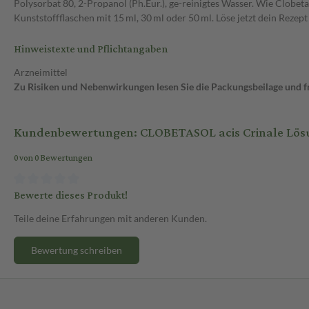
Polysorbat 80, 2-Propanol (Ph.Eur.), ge-reinigtes Wasser. Wie Clobeta
Kunststoffflaschen mit 15 ml, 30 ml oder 50 ml. Löse jetzt dein Rezept 
Hinweistexte und Pflichtangaben
Arzneimittel
Zu Risiken und Nebenwirkungen lesen Sie die Packungsbeilage und fra
Kundenbewertungen: CLOBETASOL acis Crinale Lös
0 von 0 Bewertungen
Bewerte dieses Produkt!
Teile deine Erfahrungen mit anderen Kunden.
Bewertung schreiben