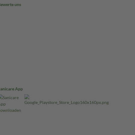
Bewerte uns
Sanicare App