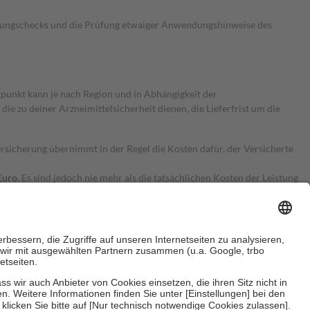
kungschecks und die Prüfung etwaiger Anwendungshinweise des
itpunkt kann je nach Region und in Abhängigkeit der
 zu deiner Arzneimittelsicherheit dienen, die Lieferfrist um die
ersicherung übernimmt in der Regel die Kosten dafür, der Versicherte
Euro.
Es sind jedoch nie mehr als die tatsächlichen Kosten der Leistung
e Zuzahlungen
an bei: