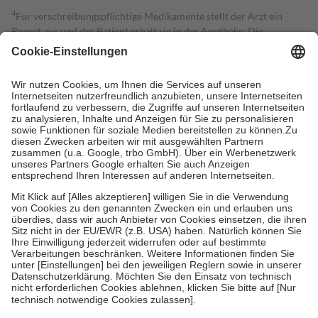
4
Für verschreibungspflichtige Medikamente stellt der Arzt ein
Rezept aus und der Patient erhält sie in der Apotheke. Die
gesetzliche Krankenversicherung übernimmt in der Regel die
Kosten dafür, der Versicherte trägt einen Teil davon als Zuzahlung
mit.
Grundsätzlich leisten Mitglieder Zuzahlungen in Höhe von zehn
Prozent des Abgabepreises,
mindestens
jedoch
fünf Euro
und
höchstens zehn Euro.
Es sind jedoch nie mehr als die tatsächlichen
Kosten der Leistung zu entrichten.
Diese Regeln gelten grundsätzlich auch für Online-Apotheken.
Bei Heilmitteln und häuslicher Krankenpflege beträgt die
Zuzahlung zehn Prozent der Kosten sowie zehn Euro je
Verordnung.
Um das Engagement der Versicherten für ihre eigene Gesundheit zu
stärken und die besondere Stellung der Familie zu unterstützen,
fallen
keine Zuzahlungen
an bei:
• Kindern und Jugendlichen bis zum vollendeten 18. Lebensjahr
mit Ausnahme der Fahrkosten
• Untersuchungen zur Vorsorge und Früherkennung, die von der
GKV getragen werden
• empfohlenen Schutzimpfungen