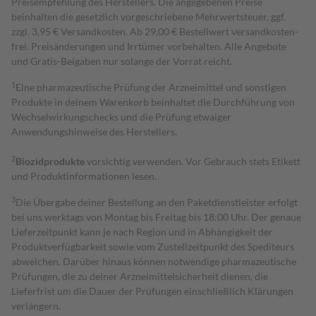
Preisempfehlung des Herstellers. Die angegebenen Preise
beinhalten die gesetzlich vorgeschriebene Mehrwertsteuer, ggf.
zzgl. 3,95 € Versandkosten. Ab 29,00 € Bestell­wert versand­kosten­
frei. Preisänderungen und Irrtümer vorbehalten. Alle Angebote
und Gratis-Beigaben nur solange der Vorrat reicht.
1
Eine pharmazeutische Prüfung der Arzneimittel und sonstigen
Produkte in deinem Warenkorb beinhaltet die Durchführung von
Wechselwirkungschecks und die Prüfung etwaiger
Anwendungshinweise des Herstellers.
2
Biozidprodukte
vorsichtig verwenden. Vor Gebrauch stets Etikett
und Produktinformationen lesen.
3
Die Übergabe deiner Bestellung an den Paketdienstleister erfolgt
bei uns werktags von Montag bis Freitag bis 18:00 Uhr. Der genaue
Lieferzeitpunkt kann je nach Region und in Abhängigkeit der
Produktverfügbarkeit sowie vom Zustellzeitpunkt des Spediteurs
abweichen. Darüber hinaus können notwendige pharmazeutische
Prüfungen, die zu deiner Arzneimittelsicherheit dienen, die
Lieferfrist um die Dauer der Prüfungen einschließlich Klärungen
verlängern.