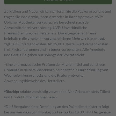
Zu Risiken und Nebenwirkungen lesen Sie die Packungsbeilage und
fragen Sie Ihre Ärztin, Ihren Arzt oder in Ihrer Apotheke. AVP:
Üblicher Apothekenverkaufspreis berechnet nach der
Arzneimittelpreisverordnung. UVP: Unverbindliche
Preisempfehlung des Herstellers. Die angegebenen Preise
beinhalten die gesetzlich vorgeschriebene Mehrwertsteuer, ggf.
zzgl. 3,95 € Versandkosten. Ab 29,00 € Bestell­wert versand­kosten­
frei. Preisänderungen und Irrtümer vorbehalten. Alle Angebote
und Gratis-Beigaben nur solange der Vorrat reicht.
1
Eine pharmazeutische Prüfung der Arzneimittel und sonstigen
Produkte in deinem Warenkorb beinhaltet die Durchführung von
Wechselwirkungschecks und die Prüfung etwaiger
Anwendungshinweise des Herstellers.
2
Biozidprodukte
vorsichtig verwenden. Vor Gebrauch stets Etikett
und Produktinformationen lesen.
3
Die Übergabe deiner Bestellung an den Paketdienstleister erfolgt
bei uns werktags von Montag bis Freitag bis 18:00 Uhr. Der genaue