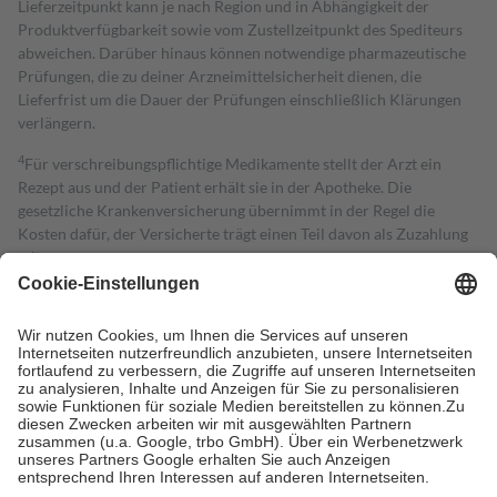
Lieferzeitpunkt kann je nach Region und in Abhängigkeit der
Produktverfügbarkeit sowie vom Zustellzeitpunkt des Spediteurs
abweichen. Darüber hinaus können notwendige pharmazeutische
Prüfungen, die zu deiner Arzneimittelsicherheit dienen, die
Lieferfrist um die Dauer der Prüfungen einschließlich Klärungen
verlängern.
4
Für verschreibungspflichtige Medikamente stellt der Arzt ein
Rezept aus und der Patient erhält sie in der Apotheke. Die
gesetzliche Krankenversicherung übernimmt in der Regel die
Kosten dafür, der Versicherte trägt einen Teil davon als Zuzahlung
mit.
Grundsätzlich leisten Mitglieder Zuzahlungen in Höhe von zehn
Prozent des Abgabepreises,
mindestens
jedoch
fünf Euro
und
höchstens zehn Euro.
Es sind jedoch nie mehr als die tatsächlichen
Kosten der Leistung zu entrichten.
Diese Regeln gelten grundsätzlich auch für Online-Apotheken.
Bei Heilmitteln und häuslicher Krankenpflege beträgt die
Zuzahlung zehn Prozent der Kosten sowie zehn Euro je
Verordnung.
Um das Engagement der Versicherten für ihre eigene Gesundheit zu
stärken und die besondere Stellung der Familie zu unterstützen,