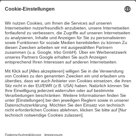
mit.
Grundsätzlich leisten Mitglieder Zuzahlungen in Höhe von zehn
Prozent des Abgabepreises,
mindestens
jedoch
fünf Euro
und
höchstens zehn Euro.
Es sind jedoch nie mehr als die tatsächlichen
Kosten der Leistung zu entrichten.
Diese Regeln gelten grundsätzlich auch für Online-Apotheken.
Bei Heilmitteln und häuslicher Krankenpflege beträgt die
Zuzahlung zehn Prozent der Kosten sowie zehn Euro je
Verordnung.
Um das Engagement der Versicherten für ihre eigene Gesundheit zu
stärken und die besondere Stellung der Familie zu unterstützen,
fallen
keine Zuzahlungen
an bei:
• Kindern und Jugendlichen bis zum vollendeten 18. Lebensjahr
mit Ausnahme der Fahrkosten
• Untersuchungen zur Vorsorge und Früherkennung, die von der
GKV getragen werden
• empfohlenen Schutzimpfungen
• Harn- und Blutteststreifen
Wir nutzen Trusted Shops als unabhängigen Dienstleister für die
Einholung von Bewertungen. Trusted Shops hat Maßnahmen
getroffen, um sicherzustellen, dass es sich um echte Bewertungen