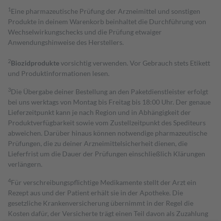
1
Eine pharmazeutische Prüfung der Arzneimittel und sonstigen
Produkte in deinem Warenkorb beinhaltet die Durchführung von
Wechselwirkungschecks und die Prüfung etwaiger
Anwendungshinweise des Herstellers.
2
Biozidprodukte
vorsichtig verwenden. Vor Gebrauch stets Etikett
und Produktinformationen lesen.
3
Die Übergabe deiner Bestellung an den Paketdienstleister erfolgt
bei uns werktags von Montag bis Freitag bis 18:00 Uhr. Der genaue
Lieferzeitpunkt kann je nach Region und in Abhängigkeit der
Produktverfügbarkeit sowie vom Zustellzeitpunkt des Spediteurs
abweichen. Darüber hinaus können notwendige pharmazeutische
Prüfungen, die zu deiner Arzneimittelsicherheit dienen, die
Lieferfrist um die Dauer der Prüfungen einschließlich Klärungen
verlängern.
4
Für verschreibungspflichtige Medikamente stellt der Arzt ein
Rezept aus und der Patient erhält sie in der Apotheke. Die
gesetzliche Krankenversicherung übernimmt in der Regel die
Kosten dafür, der Versicherte trägt einen Teil davon als Zuzahlung