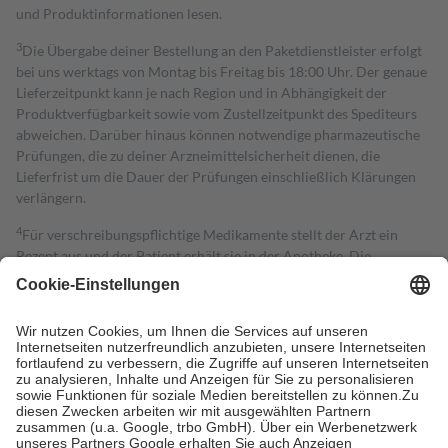
und Produktinformationen lesen.
3
Die Übergabe deiner Bestellung an den Paketdienstleister erfolgt
bei uns werktags von Montag bis Freitag bis 18:00 Uhr. Der genaue
Lieferzeitpunkt kann je nach Region und in Abhängigkeit der
Produktverfügbarkeit sowie vom Zustellzeitpunkt des Spediteurs
abweichen. Darüber hinaus können notwendige pharmazeutische
Prüfungen, die zu deiner Arzneimittelsicherheit dienen, die
Lieferfrist um die Dauer der Prüfungen einschließlich Klärungen
verlängern.
4
Für verschreibungspflichtige Medikamente stellt der Arzt ein
Rezept aus und der Patient erhält sie in der Apotheke. Die
gesetzliche Krankenversicherung übernimmt in der Regel die
Kosten dafür, der Versicherte trägt einen Teil davon als Zuzahlung
mit.
Grundsätzlich leisten Mitglieder Zuzahlungen in Höhe von zehn
Prozent des Abgabepreises,
mindestens
jedoch
fünf Euro
und
höchstens zehn Euro.
Es sind jedoch nie mehr als die tatsächlichen
Kosten der Leistung zu entrichten.
Diese Regeln gelten grundsätzlich auch für Online-Apotheken.
Bei Heilmitteln und häuslicher Krankenpflege beträgt die