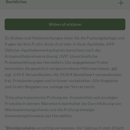
Rechtliches
Widerruf erklären
Zu Risiken und Nebenwirkungen lesen Sie die Packungsbeilage und
fragen Sie Ihre Ärztin, Ihren Arzt oder in Ihrer Apotheke. AVP:
Üblicher Apothekenverkaufspreis berechnet nach der
Arzneimittelpreisverordnung. UVP: Unverbindliche
Preisempfehlung des Herstellers. Die angegebenen Preise
beinhalten die gesetzlich vorgeschriebene Mehrwertsteuer, ggf.
zzgl. 3,95 € Versandkosten. Ab 29,00 € Bestell­wert versand­kosten­
frei. Preisänderungen und Irrtümer vorbehalten. Alle Angebote
und Gratis-Beigaben nur solange der Vorrat reicht.
1
Eine pharmazeutische Prüfung der Arzneimittel und sonstigen
Produkte in deinem Warenkorb beinhaltet die Durchführung von
Wechselwirkungschecks und die Prüfung etwaiger
Anwendungshinweise des Herstellers.
2
Biozidprodukte
vorsichtig verwenden. Vor Gebrauch stets Etikett