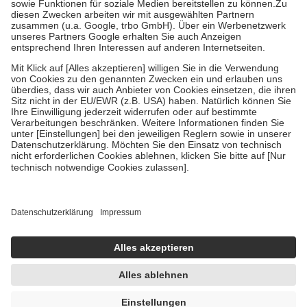
Zuzahlung zehn Prozent der Kosten sowie zehn Euro je
Verordnung.
Um das Engagement der Versicherten für ihre eigene Gesundheit zu
stärken und die besondere Stellung der Familie zu unterstützen,
fallen
keine Zuzahlungen
an bei:
• Kindern und Jugendlichen bis zum vollendeten 18. Lebensjahr
mit Ausnahme der Fahrkosten
• Untersuchungen zur Vorsorge und Früherkennung, die von der
GKV getragen werden
• empfohlenen Schutzimpfungen
• Harn- und Blutteststreifen
Wir nutzen Trusted Shops als unabhängigen Dienstleister für die
Einholung von Bewertungen. Trusted Shops hat Maßnahmen
getroffen, um sicherzustellen, dass es sich um echte Bewertungen
handelt. Mehr Informationen findest du hier:
https://help.etrusted.com/hc/de/articles/4419944605341
Einige Bilder und Inhalte wurden unter Zuhilfenahme künstlicher
Intelligenz erstellt.