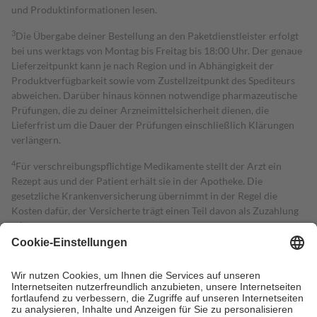
und Produktinformationen lesen.
3
Die Übergabe deiner Bestellung an den Paketdienstleister erfolgt
bei uns werktags von Montag bis Freitag bis 18:00 Uhr. Der genaue
Lieferzeitpunkt kann je nach Region und in Abhängigkeit der
Produktverfügbarkeit sowie vom Zustellzeitpunkt des Spediteurs
abweichen. Darüber hinaus können notwendige pharmazeutische
Prüfungen, die zu deiner Arzneimittelsicherheit dienen, die
Lieferfrist um die Dauer der Prüfungen einschließlich Klärungen
verlängern.
4
Für verschreibungspflichtige Medikamente stellt der Arzt ein
Rezept aus und der Patient erhält sie in der Apotheke. Die
gesetzliche Krankenversicherung übernimmt in der Regel die
Kosten dafür, der Versicherte trägt einen Teil davon als Zuzahlung
mit.
Grundsätzlich leisten Mitglieder Zuzahlungen in Höhe von zehn
Prozent des Abgabepreises,
mindestens
jedoch
fünf Euro
und
höchstens zehn Euro.
Es sind jedoch nie mehr als die tatsächlichen
Kosten der Leistung zu entrichten.
Diese Regeln gelten grundsätzlich auch für Online-Apotheken.
Bei Heilmitteln und häuslicher Krankenpflege beträgt die