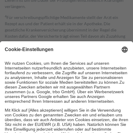
Lieferfrist um die Dauer der Prüfungen einschließlich Klärungen
verlängern.
4
Für verschreibungspflichtige Medikamente stellt der Arzt ein
Rezept aus und der Patient erhält sie in der Apotheke. Die
gesetzliche Krankenversicherung übernimmt in der Regel die
Kosten dafür, der Versicherte trägt einen Teil davon als Zuzahlung
mit.
Grundsätzlich leisten Mitglieder Zuzahlungen in Höhe von zehn
Prozent des Abgabepreises,
mindestens
jedoch
fünf Euro
und
höchstens zehn Euro.
Es sind jedoch nie mehr als die tatsächlichen
Kosten der Leistung zu entrichten.
Diese Regeln gelten grundsätzlich auch für Online-Apotheken.
Bei Heilmitteln und häuslicher Krankenpflege beträgt die
Zuzahlung zehn Prozent der Kosten sowie zehn Euro je
Verordnung.
Um das Engagement der Versicherten für ihre eigene Gesundheit zu
stärken und die besondere Stellung der Familie zu unterstützen,
fallen
keine Zuzahlungen
an bei:
• Kindern und Jugendlichen bis zum vollendeten 18. Lebensjahr
mit Ausnahme der Fahrkosten
• Untersuchungen zur Vorsorge und Früherkennung, die von der