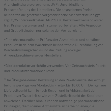
Arzneimittelpreisverordnung. UVP: Unverbindliche
Preisempfehlung des Herstellers. Die angegebenen Preise
beinhalten die gesetzlich vorgeschriebene Mehrwertsteuer, ggf.
zzgl. 3,95 € Versandkosten. Ab 29,00 € Bestell­wert versand­kosten­
frei. Preisänderungen und Irrtümer vorbehalten. Alle Angebote
und Gratis-Beigaben nur solange der Vorrat reicht.
1
Eine pharmazeutische Prüfung der Arzneimittel und sonstigen
Produkte in deinem Warenkorb beinhaltet die Durchführung von
Wechselwirkungschecks und die Prüfung etwaiger
Anwendungshinweise des Herstellers.
2
Biozidprodukte
vorsichtig verwenden. Vor Gebrauch stets Etikett
und Produktinformationen lesen.
3
Die Übergabe deiner Bestellung an den Paketdienstleister erfolgt
bei uns werktags von Montag bis Freitag bis 18:00 Uhr. Der genaue
Lieferzeitpunkt kann je nach Region und in Abhängigkeit der
Produktverfügbarkeit sowie vom Zustellzeitpunkt des Spediteurs
abweichen. Darüber hinaus können notwendige pharmazeutische
Prüfungen, die zu deiner Arzneimittelsicherheit dienen, die