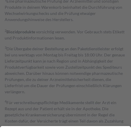
Eine pharmazeutische Prüfung der Arzneimittel und sonstigen
Produkte in deinem Warenkorb beinhaltet die Durchführung von
Wechselwirkungschecks und die Prüfung etwaiger
Anwendungshinweise des Herstellers.
2
Biozidprodukte
vorsichtig verwenden. Vor Gebrauch stets Etikett
und Produktinformationen lesen.
3
Die Übergabe deiner Bestellung an den Paketdienstleister erfolgt
bei uns werktags von Montag bis Freitag bis 18:00 Uhr. Der genaue
Lieferzeitpunkt kann je nach Region und in Abhängigkeit der
Produktverfügbarkeit sowie vom Zustellzeitpunkt des Spediteurs
abweichen. Darüber hinaus können notwendige pharmazeutische
Prüfungen, die zu deiner Arzneimittelsicherheit dienen, die
Lieferfrist um die Dauer der Prüfungen einschließlich Klärungen
verlängern.
4
Für verschreibungspflichtige Medikamente stellt der Arzt ein
Rezept aus und der Patient erhält sie in der Apotheke. Die
gesetzliche Krankenversicherung übernimmt in der Regel die
Kosten dafür, der Versicherte trägt einen Teil davon als Zuzahlung
mit.