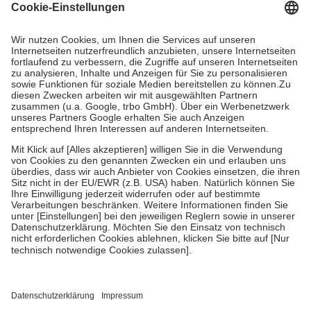
Grundsätzlich leisten Mitglieder Zuzahlungen in Höhe von zehn
Prozent des Abgabepreises,
mindestens
jedoch
fünf Euro
und
höchstens zehn Euro.
Es sind jedoch nie mehr als die tatsächlichen
Kosten der Leistung zu entrichten.
Diese Regeln gelten grundsätzlich auch für Online-Apotheken.
Bei Heilmitteln und häuslicher Krankenpflege beträgt die
Zuzahlung zehn Prozent der Kosten sowie zehn Euro je
Verordnung.
Um das Engagement der Versicherten für ihre eigene Gesundheit zu
stärken und die besondere Stellung der Familie zu unterstützen,
fallen
keine Zuzahlungen
an bei:
• Kindern und Jugendlichen bis zum vollendeten 18. Lebensjahr
mit Ausnahme der Fahrkosten
• Untersuchungen zur Vorsorge und Früherkennung, die von der
GKV getragen werden
• empfohlenen Schutzimpfungen
• Harn- und Blutteststreifen
Wir nutzen Trusted Shops als unabhängigen Dienstleister für die
Einholung von Bewertungen. Trusted Shops hat Maßnahmen
getroffen, um sicherzustellen, dass es sich um echte Bewertungen
handelt. Mehr Informationen findest du hier: