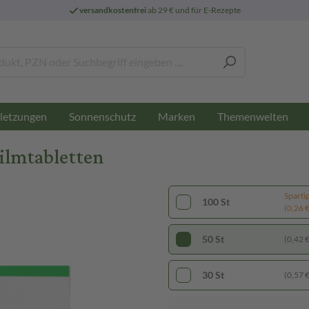
versandkostenfrei
ab 29 € und für E-Rezepte
letzungen
Sonnenschutz
Marken
Themenwelten
ilmtabletten
Sparti
100 St
(0,26 € 
50 St
(0,42 € 
30 St
(0,57 € 