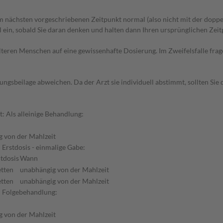
 nächsten vorgeschriebenen Zeitpunkt normal (also nicht mit der doppe
in, sobald Sie daran denken und halten dann Ihren ursprünglichen Zeitp
d älteren Menschen auf eine gewissenhafte Dosierung. Im Zweifelsfalle f
gsbeilage abweichen. Da der Arzt sie individuell abstimmt, sollten Si
t: Als alleinige Behandlung:
 von der Mahlzeit
Erstdosis - einmalige Gabe:
tdosis
Wann
etten
unabhängig von der Mahlzeit
etten
unabhängig von der Mahlzeit
: Folgebehandlung:
 von der Mahlzeit