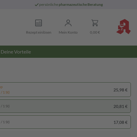
persönliche
pharmazeutische Beratung
Rezept einlösen
Mein Konto
0,00 €
Deine Vorteile
pp
25,98 €
/ 1 St)
20,81 €
/ 1 St)
17,08 €
/ 1 St)