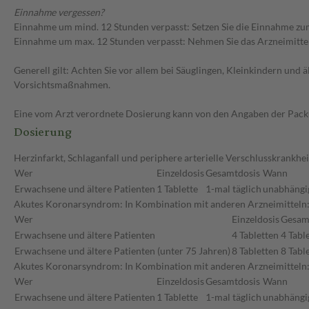
Einnahme vergessen?
Einnahme um mind. 12 Stunden verpasst: Setzen Sie die Einnahme zum
Einnahme um max. 12 Stunden verpasst: Nehmen Sie das Arzneimittel e
Generell gilt: Achten Sie vor allem bei Säuglingen, Kleinkindern un
Vorsichtsmaßnahmen.
Eine vom Arzt verordnete Dosierung kann von den Angaben der Packun
Dosierung
Herzinfarkt, Schlaganfall und periphere arterielle Verschlusskrankhei
Wer
Einzeldosis
Gesamtdosis
Wann
Erwachsene und ältere Patienten
1 Tablette
1-mal täglich
unabhängig
Akutes Koronarsyndrom: In Kombination mit anderen Arzneimitteln: 
Wer
Einzeldosis
Gesam
Erwachsene und ältere Patienten
4 Tabletten
4 Tabl
Erwachsene und ältere Patienten (unter 75 Jahren)
8 Tabletten
8 Tabl
Akutes Koronarsyndrom: In Kombination mit anderen Arzneimitteln
Wer
Einzeldosis
Gesamtdosis
Wann
Erwachsene und ältere Patienten
1 Tablette
1-mal täglich
unabhängig