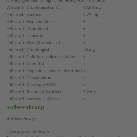
Die angegebenen Mengen sind bezogen auf 1 Tablette
Wirkstoff
Clopidogrel sulfat
97,86 mg
entspricht
Lactose
2,74 mg
Hilfsstoff
Hypromellose
+
Hilfsstoff
Titandioxid
+
Hilfsstoff
Triacetin
+
Hilfsstoff
Eisen(III)-oxid, rot
+
entspricht
Clopidogrel
75 mg
Hilfsstoff
Cellulose, mikrokristalline
+
Hilfsstoff
Mannitol
+
Hilfsstoff
Hyprolose, niedersubstituiert
+
Hilfsstoff
Crospovidon
+
Hilfsstoff
Macrogol 6000
+
Hilfsstoff
Rizinusöl, hydriert
5,2 mg
Hilfsstoff
Lactose-1-Wasser
+
Aufbewahrung
Aufbewahrung
Lagerung vor Anbruch