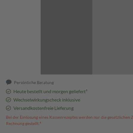
Abbildung kann abweichen
Persönliche Beratung
Heute bestellt und morgen geliefert³
Wechselwirkungscheck inklusive
Versandkostenfreie Lieferung
Bei der Einlösung eines Kassenrezeptes werden nur die gesetzlichen 
Rechnung gestellt.⁴