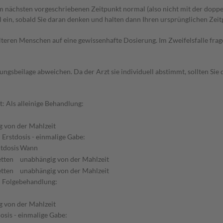
 nächsten vorgeschriebenen Zeitpunkt normal (also nicht mit der doppe
in, sobald Sie daran denken und halten dann Ihren ursprünglichen Zeitp
d älteren Menschen auf eine gewissenhafte Dosierung. Im Zweifelsfalle f
gsbeilage abweichen. Da der Arzt sie individuell abstimmt, sollten Si
t: Als alleinige Behandlung:
 von der Mahlzeit
Erstdosis - einmalige Gabe:
tdosis
Wann
etten
unabhängig von der Mahlzeit
etten
unabhängig von der Mahlzeit
: Folgebehandlung:
 von der Mahlzeit
osis - einmalige Gabe: