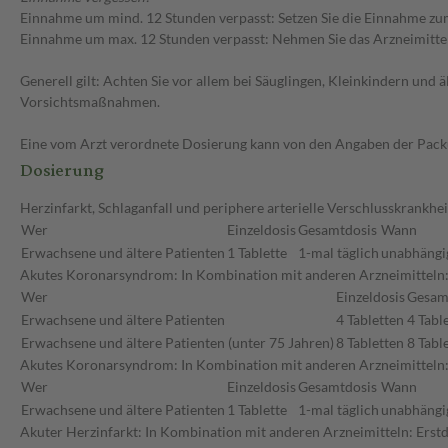
Einnahme um mind. 12 Stunden verpasst: Setzen Sie die Einnahme zum
Einnahme um max. 12 Stunden verpasst: Nehmen Sie das Arzneimittel e
Generell gilt: Achten Sie vor allem bei Säuglingen, Kleinkindern un
Vorsichtsmaßnahmen.
Eine vom Arzt verordnete Dosierung kann von den Angaben der Packun
Dosierung
Herzinfarkt, Schlaganfall und periphere arterielle Verschlusskrankhei
Wer
Einzeldosis
Gesamtdosis
Wann
Erwachsene und ältere Patienten
1 Tablette
1-mal täglich
unabhängig
Akutes Koronarsyndrom: In Kombination mit anderen Arzneimitteln: 
Wer
Einzeldosis
Gesam
Erwachsene und ältere Patienten
4 Tabletten
4 Tabl
Erwachsene und ältere Patienten (unter 75 Jahren)
8 Tabletten
8 Tabl
Akutes Koronarsyndrom: In Kombination mit anderen Arzneimitteln
Wer
Einzeldosis
Gesamtdosis
Wann
Erwachsene und ältere Patienten
1 Tablette
1-mal täglich
unabhängig
Akuter Herzinfarkt: In Kombination mit anderen Arzneimitteln: Erstd