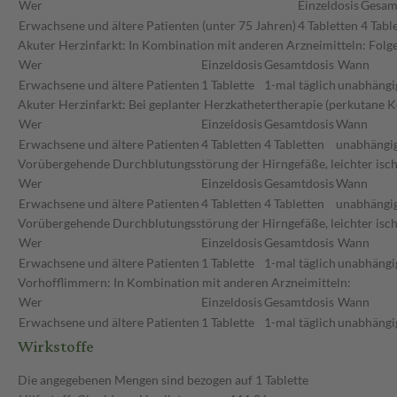
Wer
Einzeldosis
Gesam
Erwachsene und ältere Patienten (unter 75 Jahren)
4 Tabletten
4 Tabl
Akuter Herzinfarkt: In Kombination mit anderen Arzneimitteln: Fol
Wer
Einzeldosis
Gesamtdosis
Wann
Erwachsene und ältere Patienten
1 Tablette
1-mal täglich
unabhängig
Akuter Herzinfarkt: Bei geplanter Herzkathetertherapie (perkutane 
Wer
Einzeldosis
Gesamtdosis
Wann
Erwachsene und ältere Patienten
4 Tabletten
4 Tabletten
unabhängig
Vorübergehende Durchblutungsstörung der Hirngefäße, leichter ischä
Wer
Einzeldosis
Gesamtdosis
Wann
Erwachsene und ältere Patienten
4 Tabletten
4 Tabletten
unabhängig
Vorübergehende Durchblutungsstörung der Hirngefäße, leichter isch
Wer
Einzeldosis
Gesamtdosis
Wann
Erwachsene und ältere Patienten
1 Tablette
1-mal täglich
unabhängig
Vorhofflimmern: In Kombination mit anderen Arzneimitteln:
Wer
Einzeldosis
Gesamtdosis
Wann
Erwachsene und ältere Patienten
1 Tablette
1-mal täglich
unabhängig
Wirkstoffe
Die angegebenen Mengen sind bezogen auf 1 Tablette