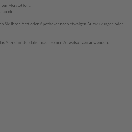
lten Menge) fort.
lan ein.
ragen Sie Ihren Arzt oder Apotheker nach etwaigen Auswirkungen oder
e das Arzneimittel daher nach seinen Anweisungen anwenden.