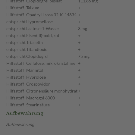
Hilfsstoff
Clopidogrel besilat
111,86 mg
Hilfsstoff
Talkum
+
Hilfsstoff
Opadry II rosa 32-K-14834
+
entspricht
Hypromellose
+
entspricht
Lactose-1-Wasser
3 mg
entspricht
Eisen(III)-oxid, rot
+
entspricht
Triacetin
+
entspricht
Titandioxid
+
entspricht
Clopidogrel
75 mg
Hilfsstoff
Cellulose, mikrokristalline
+
Hilfsstoff
Mannitol
+
Hilfsstoff
Hyprolose
+
Hilfsstoff
Crospovidon
+
Hilfsstoff
Citronensäure monohydrat
+
Hilfsstoff
Macrogol 6000
+
Hilfsstoff
Stearinsäure
+
Aufbewahrung
Aufbewahrung