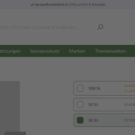
versandkostenfrei
ab 29 € und für E-Rezepte
letzungen
Sonnenschutz
Marken
Themenwelten
Sparti
100 St
(0,26 € 
50 St
(0,42 € 
30 St
(0,55 € 