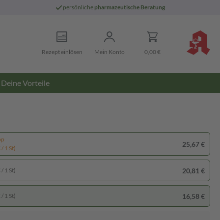
persönliche
pharmazeutische Beratung
Rezept einlösen
Mein Konto
0,00 €
Deine Vorteile
pp
25,67 €
/ 1 St)
20,81 €
/ 1 St)
16,58 €
/ 1 St)