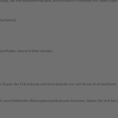
ng), bei Herzkathetertherapie, einschließlich Patienten mit Stent-Oper
(Ischämie)
 Apotheker überschritten werden.
r Dauer der Erkrankung und wird deshalb nur von Ihrem Arzt bestimmt.
 mit anschließenden Blutungskomplikationen kommen. Setzen Sie sich be