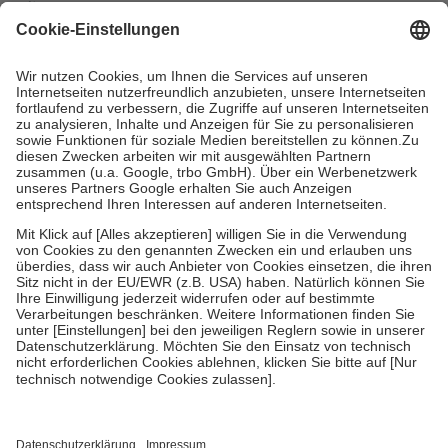
mit.
Grundsätzlich leisten Mitglieder Zuzahlungen in Höhe von zehn
Prozent des Abgabepreises,
mindestens
jedoch
fünf Euro
und
höchstens zehn Euro.
Es sind jedoch nie mehr als die tatsächlichen
Kosten der Leistung zu entrichten.
Diese Regeln gelten grundsätzlich auch für Online-Apotheken.
Bei Heilmitteln und häuslicher Krankenpflege beträgt die
Zuzahlung zehn Prozent der Kosten sowie zehn Euro je
Verordnung.
Um das Engagement der Versicherten für ihre eigene Gesundheit zu
stärken und die besondere Stellung der Familie zu unterstützen,
fallen
keine Zuzahlungen
an bei:
• Kindern und Jugendlichen bis zum vollendeten 18. Lebensjahr
mit Ausnahme der Fahrkosten
• Untersuchungen zur Vorsorge und Früherkennung, die von der
GKV getragen werden
• empfohlenen Schutzimpfungen
• Harn- und Blutteststreifen
Wir nutzen Trusted Shops als unabhängigen Dienstleister für die
Einholung von Bewertungen. Trusted Shops hat Maßnahmen
getroffen, um sicherzustellen, dass es sich um echte Bewertungen