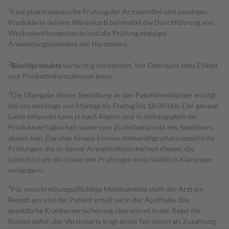
1
Eine pharmazeutische Prüfung der Arzneimittel und sonstigen
Produkte in deinem Warenkorb beinhaltet die Durchführung von
Wechselwirkungschecks und die Prüfung etwaiger
Anwendungshinweise des Herstellers.
2
Biozidprodukte
vorsichtig verwenden. Vor Gebrauch stets Etikett
und Produktinformationen lesen.
3
Die Übergabe deiner Bestellung an den Paketdienstleister erfolgt
bei uns werktags von Montag bis Freitag bis 18:00 Uhr. Der genaue
Lieferzeitpunkt kann je nach Region und in Abhängigkeit der
Produktverfügbarkeit sowie vom Zustellzeitpunkt des Spediteurs
abweichen. Darüber hinaus können notwendige pharmazeutische
Prüfungen, die zu deiner Arzneimittelsicherheit dienen, die
Lieferfrist um die Dauer der Prüfungen einschließlich Klärungen
verlängern.
4
Für verschreibungspflichtige Medikamente stellt der Arzt ein
Rezept aus und der Patient erhält sie in der Apotheke. Die
gesetzliche Krankenversicherung übernimmt in der Regel die
Kosten dafür, der Versicherte trägt einen Teil davon als Zuzahlung