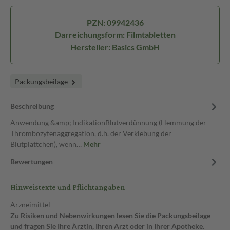
PZN: 09942436
Darreichungsform: Filmtabletten
Hersteller: Basics GmbH
Packungsbeilage
Beschreibung
Anwendung &amp; IndikationBlutverdünnung (Hemmung der
Thrombozytenaggregation, d.h. der Verklebung der
Blutplättchen), wenn…
Mehr
Bewertungen
Hinweistexte und Pflichtangaben
Arzneimittel
Zu Risiken und Nebenwirkungen lesen Sie die Packungsbeilage
und fragen Sie Ihre Ärztin, Ihren Arzt oder in Ihrer Apotheke.