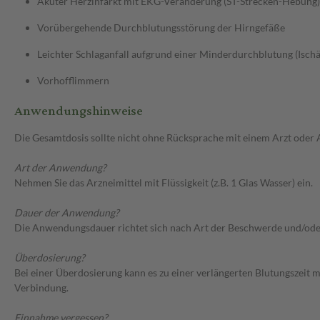
Akuter Herzinfarkt mit EKG-Veränderung (ST-Strecken-Hebung), 
Vorübergehende Durchblutungsstörung der Hirngefäße
Leichter Schlaganfall aufgrund einer Minderdurchblutung (Isch
Vorhofflimmern
Anwendungshinweise
Die Gesamtdosis sollte nicht ohne Rücksprache mit einem Arzt oder
Art der Anwendung?
Nehmen Sie das Arzneimittel mit Flüssigkeit (z.B. 1 Glas Wasser) ein.
Dauer der Anwendung?
Die Anwendungsdauer richtet sich nach Art der Beschwerde und/ode
Überdosierung?
Bei einer Überdosierung kann es zu einer verlängerten Blutungszeit
Verbindung.
Einnahme vergessen?