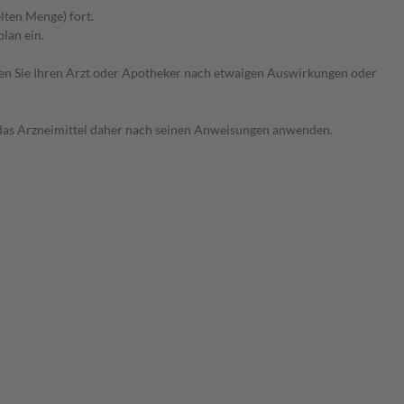
lten Menge) fort.
lan ein.
ragen Sie Ihren Arzt oder Apotheker nach etwaigen Auswirkungen oder
e das Arzneimittel daher nach seinen Anweisungen anwenden.