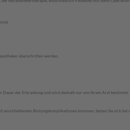
bei Herzkathetertherapie, einschließlich Patienten mit Stent-Operation
ämie)
 Apotheker überschritten werden.
r Dauer der Erkrankung und wird deshalb nur von Ihrem Arzt bestimmt.
 mit anschließenden Blutungskomplikationen kommen. Setzen Sie sich be