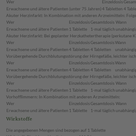
Wer
Einzeldosis
Gesam
Erwachsene und ältere Patienten (unter 75 Jahren)
4 Tabletten
4 Tabl
Akuter Herzinfarkt: In Kombination mit anderen Arzneimitteln: Fol
Wer
Einzeldosis
Gesamtdosis
Wann
Erwachsene und ältere Patienten
1 Tablette
1-mal täglich
unabhängig
Akuter Herzinfarkt: Bei geplanter Herzkathetertherapie (perkutane 
Wer
Einzeldosis
Gesamtdosis
Wann
Erwachsene und ältere Patienten
4 Tabletten
4 Tabletten
unabhängig
Vorübergehende Durchblutungsstörung der Hirngefäße, leichter ischä
Wer
Einzeldosis
Gesamtdosis
Wann
Erwachsene und ältere Patienten
4 Tabletten
4 Tabletten
unabhängig
Vorübergehende Durchblutungsstörung der Hirngefäße, leichter isch
Wer
Einzeldosis
Gesamtdosis
Wann
Erwachsene und ältere Patienten
1 Tablette
1-mal täglich
unabhängig
Vorhofflimmern: In Kombination mit anderen Arzneimitteln:
Wer
Einzeldosis
Gesamtdosis
Wann
Erwachsene und ältere Patienten
1 Tablette
1-mal täglich
unabhängig
Wirkstoffe
Die angegebenen Mengen sind bezogen auf 1 Tablette