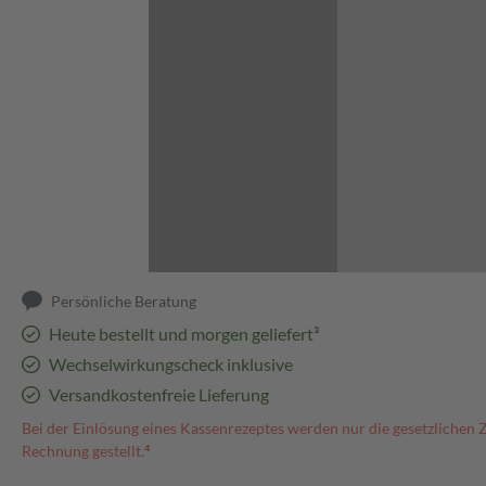
Abbildung kann abweichen
Persönliche Beratung
Heute bestellt und morgen geliefert³
Wechselwirkungscheck inklusive
Versandkostenfreie Lieferung
Bei der Einlösung eines Kassenrezeptes werden nur die gesetzlichen 
Rechnung gestellt.⁴