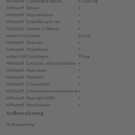
Wirkstoff
Clopidogrel besilat
111,86 mg
Hilfsstoff
Talkum
+
Hilfsstoff
Hypromellose
+
Hilfsstoff
Eisen(III)-oxid, rot
+
Hilfsstoff
Lactose-1-Wasser
+
entspricht
Lactose
2,6 mg
Hilfsstoff
Triacetin
+
Hilfsstoff
Titandioxid
+
entspricht
Clopidogrel
75 mg
Hilfsstoff
Cellulose, mikrokristalline
+
Hilfsstoff
Hyprolose
+
Hilfsstoff
Mannitol
+
Hilfsstoff
Crospovidon
+
Hilfsstoff
Citronensäure monohydrat
+
Hilfsstoff
Macrogol 6000
+
Hilfsstoff
Stearinsäure
+
Aufbewahrung
Aufbewahrung