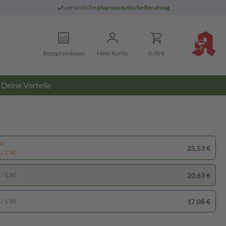
persönliche
pharmazeutische Beratung
Rezept einlösen
Mein Konto
0,00 €
Deine Vorteile
pp
25,53 €
/ 1 St)
20,63 €
/ 1 St)
17,08 €
/ 1 St)