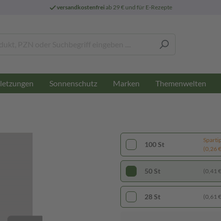
versandkostenfrei
ab 29 € und für E-Rezepte
letzungen
Sonnenschutz
Marken
Themenwelten
Sparti
100 St
(0,26 € 
50 St
(0,41 € 
28 St
(0,61 € 