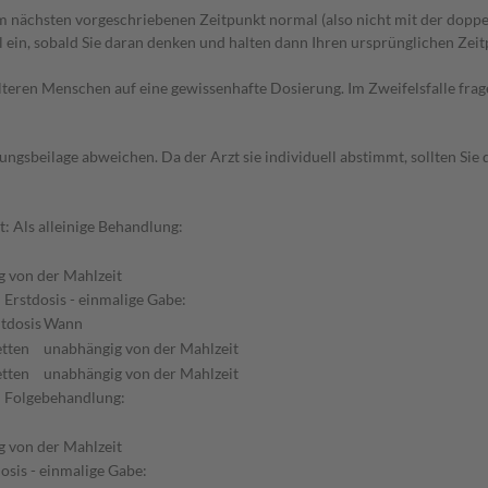
 nächsten vorgeschriebenen Zeitpunkt normal (also nicht mit der doppe
in, sobald Sie daran denken und halten dann Ihren ursprünglichen Zeitp
d älteren Menschen auf eine gewissenhafte Dosierung. Im Zweifelsfalle f
gsbeilage abweichen. Da der Arzt sie individuell abstimmt, sollten Si
t: Als alleinige Behandlung:
 von der Mahlzeit
Erstdosis - einmalige Gabe:
tdosis
Wann
etten
unabhängig von der Mahlzeit
etten
unabhängig von der Mahlzeit
: Folgebehandlung:
 von der Mahlzeit
osis - einmalige Gabe: