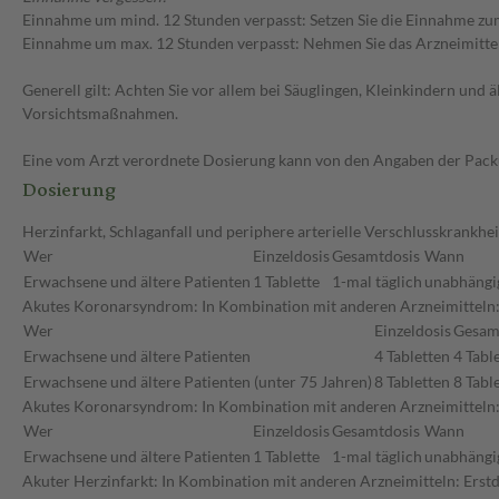
Einnahme um mind. 12 Stunden verpasst: Setzen Sie die Einnahme zum
Einnahme um max. 12 Stunden verpasst: Nehmen Sie das Arzneimittel e
Generell gilt: Achten Sie vor allem bei Säuglingen, Kleinkindern un
Vorsichtsmaßnahmen.
Eine vom Arzt verordnete Dosierung kann von den Angaben der Packun
Dosierung
Herzinfarkt, Schlaganfall und periphere arterielle Verschlusskrankhei
Wer
Einzeldosis
Gesamtdosis
Wann
Erwachsene und ältere Patienten
1 Tablette
1-mal täglich
unabhängig
Akutes Koronarsyndrom: In Kombination mit anderen Arzneimitteln: 
Wer
Einzeldosis
Gesam
Erwachsene und ältere Patienten
4 Tabletten
4 Tabl
Erwachsene und ältere Patienten (unter 75 Jahren)
8 Tabletten
8 Tabl
Akutes Koronarsyndrom: In Kombination mit anderen Arzneimitteln
Wer
Einzeldosis
Gesamtdosis
Wann
Erwachsene und ältere Patienten
1 Tablette
1-mal täglich
unabhängig
Akuter Herzinfarkt: In Kombination mit anderen Arzneimitteln: Erstd