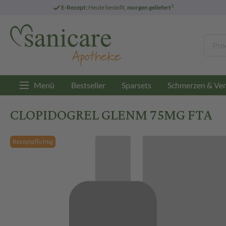
3
E-Rezept:
Heute bestellt,
morgen geliefert
Menü
Bestseller
Sparsets
Schmerzen & Ver
CLOPIDOGREL GLENM 75MG FTA
Rezeptpflichtig