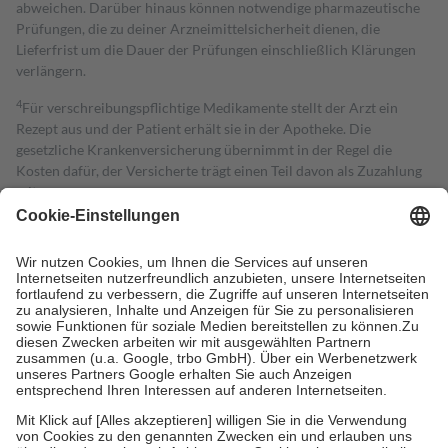
abweichen. Darüber hinaus können notwendige pharmazeutische
Prüfungen, die zu deiner Arzneimittelsicherheit dienen, die
Lieferfrist um die Dauer der Prüfungen einschließlich Klärungen
verlängern.
4
Für verschreibungspflichtige Medikamente stellt der Arzt ein
Rezept aus und der Patient erhält sie in der Apotheke. Die
gesetzliche Krankenversicherung übernimmt in der Regel die
Kosten dafür, der Versicherte trägt einen Teil davon als Zuzahlung
mit.
Grundsätzlich leisten Mitglieder Zuzahlungen in Höhe von zehn
Prozent des Abgabepreises,
mindestens
jedoch
fünf Euro
und
höchstens zehn Euro.
Es sind jedoch nie mehr als die tatsächlichen
Kosten der Leistung zu entrichten.
Diese Regeln gelten grundsätzlich auch für Online-Apotheken.
Bei Heilmitteln und häuslicher Krankenpflege beträgt die
Zuzahlung zehn Prozent der Kosten sowie zehn Euro je
Verordnung.
Um das Engagement der Versicherten für ihre eigene Gesundheit zu
stärken und die besondere Stellung der Familie zu unterstützen,
fallen
keine Zuzahlungen
an bei:
• Kindern und Jugendlichen bis zum vollendeten 18. Lebensjahr