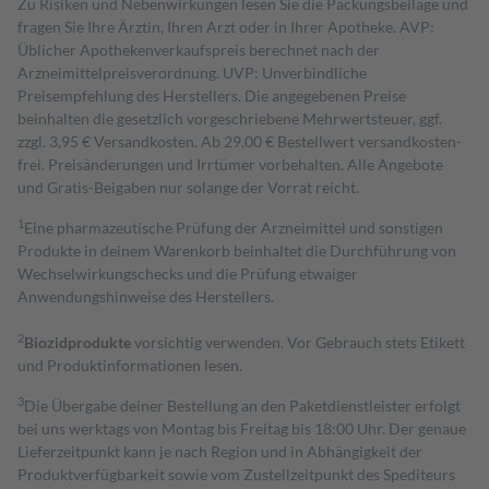
Zu Risiken und Nebenwirkungen lesen Sie die Packungsbeilage und
fragen Sie Ihre Ärztin, Ihren Arzt oder in Ihrer Apotheke. AVP:
Üblicher Apothekenverkaufspreis berechnet nach der
Arzneimittelpreisverordnung. UVP: Unverbindliche
Preisempfehlung des Herstellers. Die angegebenen Preise
beinhalten die gesetzlich vorgeschriebene Mehrwertsteuer, ggf.
zzgl. 3,95 € Versandkosten. Ab 29,00 € Bestell­wert versand­kosten­
frei. Preisänderungen und Irrtümer vorbehalten. Alle Angebote
und Gratis-Beigaben nur solange der Vorrat reicht.
1
Eine pharmazeutische Prüfung der Arzneimittel und sonstigen
Produkte in deinem Warenkorb beinhaltet die Durchführung von
Wechselwirkungschecks und die Prüfung etwaiger
Anwendungshinweise des Herstellers.
2
Biozidprodukte
vorsichtig verwenden. Vor Gebrauch stets Etikett
und Produktinformationen lesen.
3
Die Übergabe deiner Bestellung an den Paketdienstleister erfolgt
bei uns werktags von Montag bis Freitag bis 18:00 Uhr. Der genaue
Lieferzeitpunkt kann je nach Region und in Abhängigkeit der
Produktverfügbarkeit sowie vom Zustellzeitpunkt des Spediteurs