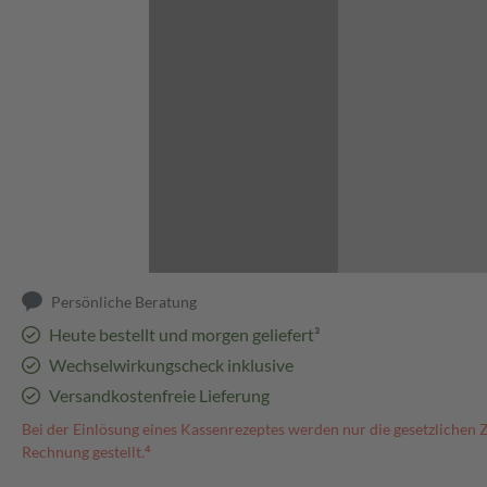
Abbildung kann abweichen
Persönliche Beratung
Heute bestellt und morgen geliefert³
Wechselwirkungscheck inklusive
Versandkostenfreie Lieferung
Bei der Einlösung eines Kassenrezeptes werden nur die gesetzlichen 
Rechnung gestellt.⁴