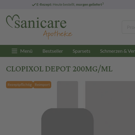
3
E-Rezept:
Heute bestellt,
morgen geliefert
Menü
Bestseller
Sparsets
Schmerzen & Ver
CLOPIXOL DEPOT 200MG/ML
Rezeptpflichtig
Reimport