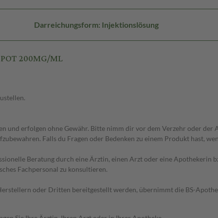
Darreichungsform: Injektionslösung
DEPOT 200MG/ML
ustellen.
 und erfolgen ohne Gewähr. Bitte nimm dir vor dem Verzehr oder der An
fzubewahren. Falls du Fragen oder Bedenken zu einem Produkt hast, wende
essionelle Beratung durch eine Ärztin, einen Arzt oder eine Apothekerin
sches Fachpersonal zu konsultieren.
n Herstellern oder Dritten bereitgestellt werden, übernimmt die BS-Apot
en Sie Ihre Ärztin, Ihren Arzt oder in Ihrer Apotheke.