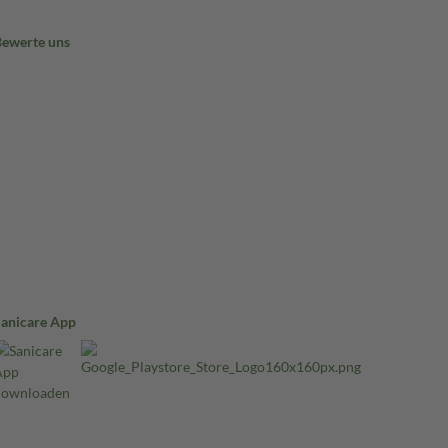
Bewerte uns
Sanicare App