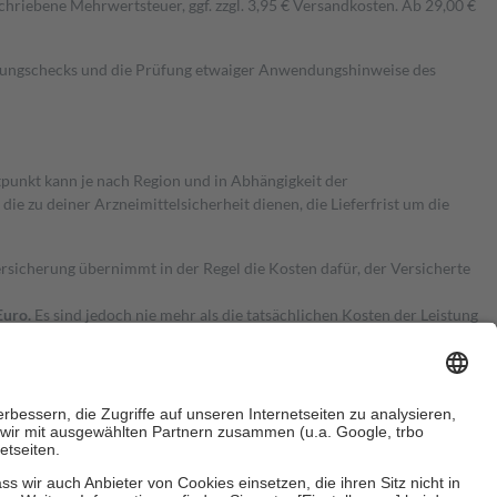
hriebene Mehrwertsteuer, ggf. zzgl. 3,95 € Versandkosten. Ab 29,00 €
kungschecks und die Prüfung etwaiger Anwendungshinweise des
itpunkt kann je nach Region und in Abhängigkeit der
 zu deiner Arzneimittelsicherheit dienen, die Lieferfrist um die
ersicherung übernimmt in der Regel die Kosten dafür, der Versicherte
Euro.
Es sind jedoch nie mehr als die tatsächlichen Kosten der Leistung
e Zuzahlungen
an bei: