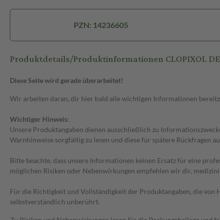
PZN: 14236605
Produktdetails/Produktinformationen CLOPIXOL 
Diese Seite wird gerade überarbeitet!
Wir arbeiten daran, dir hier bald alle wichtigen Informationen bereitz
Wichtiger Hinweis:
Unsere Produktangaben dienen ausschließlich zu Informationszwecken
Warnhinweise sorgfältig zu lesen und diese für spätere Rückfragen au
Bitte beachte, dass unsere Informationen keinen Ersatz für eine prof
möglichen Risiken oder Nebenwirkungen empfehlen wir dir, medizini
Für die Richtigkeit und Vollständigkeit der Produktangaben, die vo
selbstverständlich unberührt.
Zu Risiken und Nebenwirkungen lesen Sie die Packungsbeilage und frag