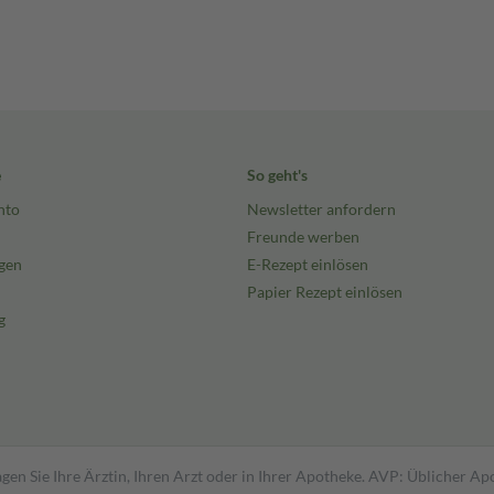
e
So geht's
nto
Newsletter anfordern
Freunde werben
gen
E-Rezept einlösen
Papier Rezept einlösen
g
gen Sie Ihre Ärztin, Ihren Arzt oder in Ihrer Apotheke. AVP: Üblicher A