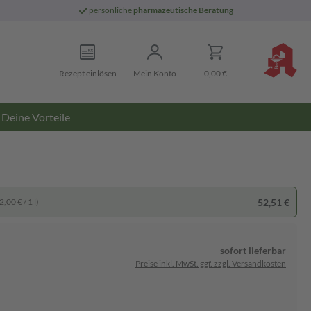
persönliche
pharmazeutische Beratung
Rezept einlösen
Mein Konto
0,00 €
Deine Vorteile
52,51 €
,00 € / 1 l)
sofort lieferbar
Preise inkl. MwSt. ggf. zzgl. Versandkosten