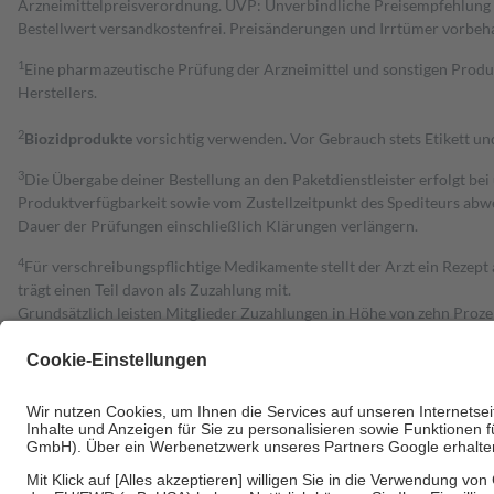
Arzneimittelpreisverordnung. UVP: Unverbindliche Preisempfehlung de
Bestell­wert versand­kosten­frei. Preisänderungen und Irrtümer vorbeh
1
Eine pharmazeutische Prüfung der Arzneimittel und sonstigen Pro
Herstellers.
2
Biozidprodukte
vorsichtig verwenden. Vor Gebrauch stets Etikett u
3
Die Übergabe deiner Bestellung an den Paketdienstleister erfolgt bei
Produktverfügbarkeit sowie vom Zustellzeitpunkt des Spediteurs abwe
Dauer der Prüfungen einschließlich Klärungen verlängern.
4
Für verschreibungspflichtige Medikamente stellt der Arzt ein Rezept 
trägt einen Teil davon als Zuzahlung mit.
Grundsätzlich leisten Mitglieder Zuzahlungen in Höhe von zehn Proz
zu entrichten.
Diese Regeln gelten grundsätzlich auch für Online-Apotheken.
Bei Heilmitteln und häuslicher Krankenpflege beträgt die Zuzahlung 
Um das Engagement der Versicherten für ihre eigene Gesundheit zu stä
• Kindern und Jugendlichen bis zum vollendeten 18. Lebensjahr mit
• Untersuchungen zur Vorsorge und Früherkennung, die von der GKV
• empfohlenen Schutzimpfungen