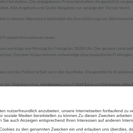
s Herstellers. Die angegebenen Preise beinhalten die gesetzlich vorgesc
alten. Alle Angebote und Gratis-Beigaben nur solange der Vorrat reicht.
dukte in deinem Warenkorb beinhaltet die Durchführung von Wechselwir
nd Produktinformationen lesen.
 uns werktags von Montag bis Freitag bis 18:00 Uhr. Der genaue Lieferze
ichen. Darüber hinaus können notwendige pharmazeutische Prüfungen, die
aus und der Patient erhält sie in der Apotheke. Die gesetzliche Krankenv
ent des Abgabepreises,
mindestens
jedoch
fünf Euro
und
höchstens zehn 
zehn Prozent der Kosten sowie zehn Euro je Verordnung.
rken und die besondere Stellung der Familie zu unterstützen, fallen
kein
 Ausnahme der Fahrkosten
 getragen werden