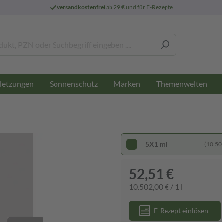
versandkostenfrei
ab 29 € und für E-Rezepte
letzungen
Sonnenschutz
Marken
Themenwelten
5X1 ml
(10.502
52,51 €
10.502,00 € / 1 l
E-Rezept einlösen