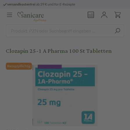
epte
persönliche
pharmazeutische Beratu
Clozapin 25-1 A Pharma 100 St Tabletten
Rezeptpflichtig