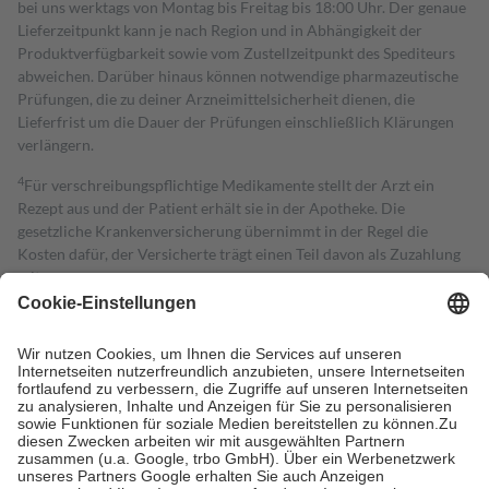
bei uns werktags von Montag bis Freitag bis 18:00 Uhr. Der genaue
Lieferzeitpunkt kann je nach Region und in Abhängigkeit der
Produktverfügbarkeit sowie vom Zustellzeitpunkt des Spediteurs
abweichen. Darüber hinaus können notwendige pharmazeutische
Prüfungen, die zu deiner Arzneimittelsicherheit dienen, die
Lieferfrist um die Dauer der Prüfungen einschließlich Klärungen
verlängern.
4
Für verschreibungspflichtige Medikamente stellt der Arzt ein
Rezept aus und der Patient erhält sie in der Apotheke. Die
gesetzliche Krankenversicherung übernimmt in der Regel die
Kosten dafür, der Versicherte trägt einen Teil davon als Zuzahlung
mit.
Grundsätzlich leisten Mitglieder Zuzahlungen in Höhe von zehn
Prozent des Abgabepreises,
mindestens
jedoch
fünf Euro
und
höchstens zehn Euro.
Es sind jedoch nie mehr als die tatsächlichen
Kosten der Leistung zu entrichten.
Diese Regeln gelten grundsätzlich auch für Online-Apotheken.
Bei Heilmitteln und häuslicher Krankenpflege beträgt die
Zuzahlung zehn Prozent der Kosten sowie zehn Euro je
Verordnung.
Um das Engagement der Versicherten für ihre eigene Gesundheit zu