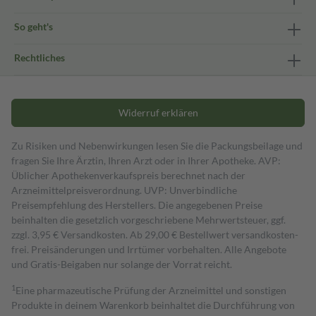
So geht's
Rechtliches
Widerruf erklären
Zu Risiken und Nebenwirkungen lesen Sie die Packungsbeilage und
fragen Sie Ihre Ärztin, Ihren Arzt oder in Ihrer Apotheke. AVP:
Üblicher Apothekenverkaufspreis berechnet nach der
Arzneimittelpreisverordnung. UVP: Unverbindliche
Preisempfehlung des Herstellers. Die angegebenen Preise
beinhalten die gesetzlich vorgeschriebene Mehrwertsteuer, ggf.
zzgl. 3,95 € Versandkosten. Ab 29,00 € Bestell­wert versand­kosten­
frei. Preisänderungen und Irrtümer vorbehalten. Alle Angebote
und Gratis-Beigaben nur solange der Vorrat reicht.
1
Eine pharmazeutische Prüfung der Arzneimittel und sonstigen
Produkte in deinem Warenkorb beinhaltet die Durchführung von