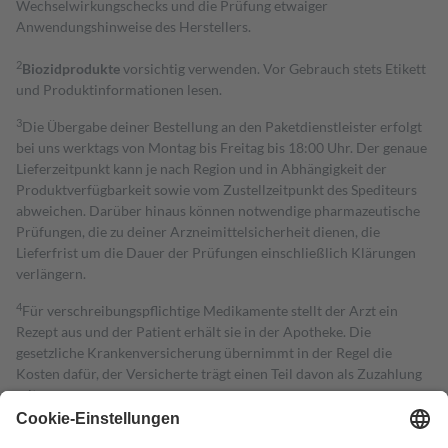
Wechselwirkungschecks und die Prüfung etwaiger
Anwendungshinweise des Herstellers.
2
Biozidprodukte
vorsichtig verwenden. Vor Gebrauch stets Etikett
und Produktinformationen lesen.
3
Die Übergabe deiner Bestellung an den Paketdienstleister erfolgt
bei uns werktags von Montag bis Freitag bis 18:00 Uhr. Der genaue
Lieferzeitpunkt kann je nach Region und in Abhängigkeit der
Produktverfügbarkeit sowie vom Zustellzeitpunkt des Spediteurs
abweichen. Darüber hinaus können notwendige pharmazeutische
Prüfungen, die zu deiner Arzneimittelsicherheit dienen, die
Lieferfrist um die Dauer der Prüfungen einschließlich Klärungen
verlängern.
4
Für verschreibungspflichtige Medikamente stellt der Arzt ein
Rezept aus und der Patient erhält sie in der Apotheke. Die
gesetzliche Krankenversicherung übernimmt in der Regel die
Kosten dafür, der Versicherte trägt einen Teil davon als Zuzahlung
mit.
Grundsätzlich leisten Mitglieder Zuzahlungen in Höhe von zehn
Prozent des Abgabepreises,
mindestens
jedoch
fünf Euro
und