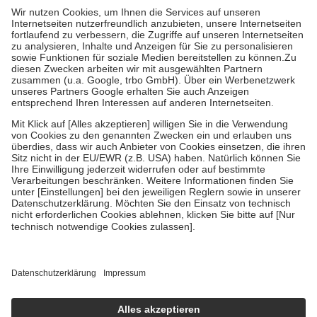
höchstens zehn Euro.
Es sind jedoch nie mehr als die tatsächlichen
Kosten der Leistung zu entrichten.
Diese Regeln gelten grundsätzlich auch für Online-Apotheken.
Bei Heilmitteln und häuslicher Krankenpflege beträgt die
Zuzahlung zehn Prozent der Kosten sowie zehn Euro je
Verordnung.
Um das Engagement der Versicherten für ihre eigene Gesundheit zu
stärken und die besondere Stellung der Familie zu unterstützen,
fallen
keine Zuzahlungen
an bei:
• Kindern und Jugendlichen bis zum vollendeten 18. Lebensjahr
mit Ausnahme der Fahrkosten
• Untersuchungen zur Vorsorge und Früherkennung, die von der
GKV getragen werden
• empfohlenen Schutzimpfungen
• Harn- und Blutteststreifen
Wir nutzen Trusted Shops als unabhängigen Dienstleister für die
Einholung von Bewertungen. Trusted Shops hat Maßnahmen
getroffen, um sicherzustellen, dass es sich um echte Bewertungen
handelt. Mehr Informationen findest du hier:
https://help.etrusted.com/hc/de/articles/4419944605341