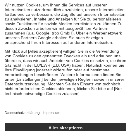
höchstens zehn Euro.
Es sind jedoch nie mehr als die tatsächlichen
Kosten der Leistung zu entrichten.
Diese Regeln gelten grundsätzlich auch für Online-Apotheken.
Bei Heilmitteln und häuslicher Krankenpflege beträgt die
Zuzahlung zehn Prozent der Kosten sowie zehn Euro je
Verordnung.
Um das Engagement der Versicherten für ihre eigene Gesundheit zu
stärken und die besondere Stellung der Familie zu unterstützen,
fallen
keine Zuzahlungen
an bei:
• Kindern und Jugendlichen bis zum vollendeten 18. Lebensjahr
mit Ausnahme der Fahrkosten
• Untersuchungen zur Vorsorge und Früherkennung, die von der
GKV getragen werden
• empfohlenen Schutzimpfungen
• Harn- und Blutteststreifen
Wir nutzen Trusted Shops als unabhängigen Dienstleister für die
Einholung von Bewertungen. Trusted Shops hat Maßnahmen
getroffen, um sicherzustellen, dass es sich um echte Bewertungen
handelt. Mehr Informationen findest du hier:
https://help.etrusted.com/hc/de/articles/4419944605341