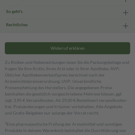
So geht's
Rechtliches
Widerruf erklären
Zu Risiken und Nebenwirkungen lesen Sie die Packungsbeilage und
fragen Sie Ihre Ärztin, Ihren Arzt oder in Ihrer Apotheke. AVP:
Üblicher Apothekenverkaufspreis berechnet nach der
Arzneimittelpreisverordnung. UVP: Unverbindliche
Preisempfehlung des Herstellers. Die angegebenen Preise
beinhalten die gesetzlich vorgeschriebene Mehrwertsteuer, ggf.
zzgl. 3,95 € Versandkosten. Ab 29,00 € Bestell­wert versand­kosten­
frei. Preisänderungen und Irrtümer vorbehalten. Alle Angebote
und Gratis-Beigaben nur solange der Vorrat reicht.
1
Eine pharmazeutische Prüfung der Arzneimittel und sonstigen
Produkte in deinem Warenkorb beinhaltet die Durchführung von