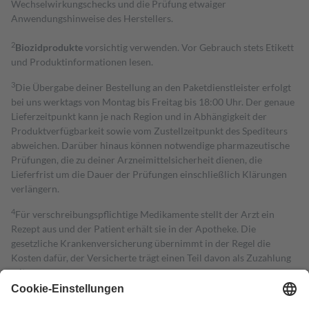
Wechselwirkungschecks und die Prüfung etwaiger
Anwendungshinweise des Herstellers.
2
Biozidprodukte
vorsichtig verwenden. Vor Gebrauch stets Etikett
und Produktinformationen lesen.
3
Die Übergabe deiner Bestellung an den Paketdienstleister erfolgt
bei uns werktags von Montag bis Freitag bis 18:00 Uhr. Der genaue
Lieferzeitpunkt kann je nach Region und in Abhängigkeit der
Produktverfügbarkeit sowie vom Zustellzeitpunkt des Spediteurs
abweichen. Darüber hinaus können notwendige pharmazeutische
Prüfungen, die zu deiner Arzneimittelsicherheit dienen, die
Lieferfrist um die Dauer der Prüfungen einschließlich Klärungen
verlängern.
4
Für verschreibungspflichtige Medikamente stellt der Arzt ein
Rezept aus und der Patient erhält sie in der Apotheke. Die
gesetzliche Krankenversicherung übernimmt in der Regel die
Kosten dafür, der Versicherte trägt einen Teil davon als Zuzahlung
mit.
Grundsätzlich leisten Mitglieder Zuzahlungen in Höhe von zehn
Prozent des Abgabepreises,
mindestens
jedoch
fünf Euro
und