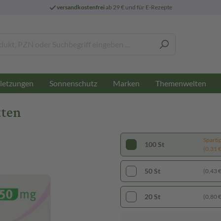
versandkostenfrei
ab 29 € und für E-Rezepte
letzungen
Sonnenschutz
Marken
Themenwelten
tten
Sparti
100 St
(0,31 € 
50 St
(0,43 € 
20 St
(0,80 € 