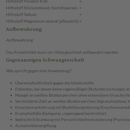
Hilfsstoff
Povidon K30
+
Hilfsstoff
Siliciumdioxid, hochdisperses
+
Hilfsstoff
Talkum
+
Hilfsstoff
Magnesium stearat (pflanzlich)
+
Aufbewahrung
Aufbewahrung
Das Arzneimittel muss vor Hitze geschützt aufbewahrt werden.
Gegenanzeigen Schwangerschaft
Was spricht gegen eine Anwendung?
Überempfindlichkeit gegen die Inhaltsstoffe
Patienten, bei denen keine regelmäßigen Blutuntersuchungen 
Mangel an weißen Blutkörperchen ohne erkennbare Ursache (N
Verminderte Zahl an weißen Blutkörperchen (Agranulozytose, 
Knochenmarkstörung mit Blutbildungsstörung (Knochenmarkde
Krampfanfälle (Epilepsie), ungenügend kontrolliert
Seelische Erkrankung mit Persönlichkeitsveränderung (Psychose
Arzneimittelvergiftung