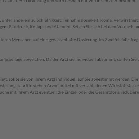
r Dauer der Erkrankung und wird deshalb nur von Ihrem Arzt bestimmt.
nter anderem zu Schläfrigkeit, Teilnahmslosigkeit, Koma, Verwirrtheit,
m Blutdruck, Kollaps und Atemnot. Setzen Sie sich bei dem Verdacht a
d älteren Menschen auf eine gewissenhafte Dosierung. Im Zweifelsfalle f
gsbeilage abweichen. Da der Arzt sie individuell abstimmt, sollten Si
gt, sollte sie von Ihrem Arzt individuell auf Sie abgestimmt werden. Di
 Dosierungsschritte stehen Arzneimittel mit verschiedenen Wirkstoffstärk
ache mit Ihrem Arzt eventuell die Einzel- oder die Gesamtdosis reduzie