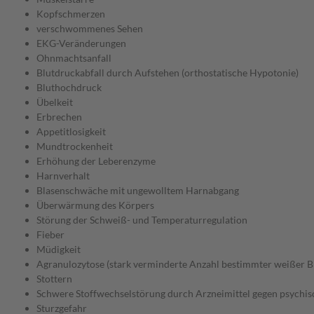
Kopfschmerzen
verschwommenes Sehen
EKG-Veränderungen
Ohnmachtsanfall
Blutdruckabfall durch Aufstehen (orthostatische Hypotonie)
Bluthochdruck
Übelkeit
Erbrechen
Appetitlosigkeit
Mundtrockenheit
Erhöhung der Leberenzyme
Harnverhalt
Blasenschwäche mit ungewolltem Harnabgang
Überwärmung des Körpers
Störung der Schweiß- und Temperaturregulation
Fieber
Müdigkeit
Agranulozytose (stark verminderte Anzahl bestimmter weißer B
Stottern
Schwere Stoffwechselstörung durch Arzneimittel gegen psychi
Sturzgefahr