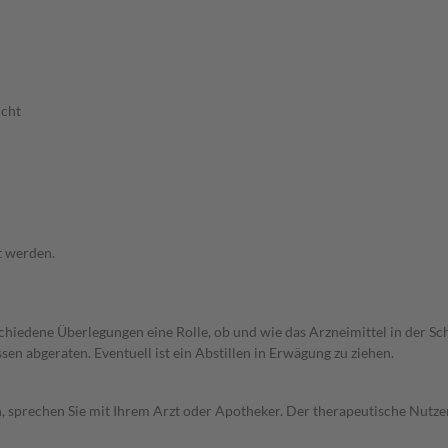
ucht
t werden.
rschiedene Überlegungen eine Rolle, ob und wie das Arzneimittel in der
en abgeraten. Eventuell ist ein Abstillen in Erwägung zu ziehen.
, sprechen Sie mit Ihrem Arzt oder Apotheker. Der therapeutische Nutzen