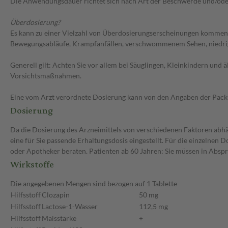
Die Anwendungsdauer richtet sich nach Art der Beschwerde und/ode
Überdosierung?
Es kann zu einer Vielzahl von Überdosierungserscheinungen kommen, u
Bewegungsabläufe, Krampfanfällen, verschwommenem Sehen, niedrige
Generell gilt: Achten Sie vor allem bei Säuglingen, Kleinkindern un
Vorsichtsmaßnahmen.
Eine vom Arzt verordnete Dosierung kann von den Angaben der Packun
Dosierung
Da die Dosierung des Arzneimittels von verschiedenen Faktoren abhän
eine für Sie passende Erhaltungsdosis eingestellt. Für die einzelnen
oder Apotheker beraten. Patienten ab 60 Jahren: Sie müssen in Abspr
Wirkstoffe
Die angegebenen Mengen sind bezogen auf 1 Tablette
Hilfsstoff
Clozapin
50 mg
Hilfsstoff
Lactose-1-Wasser
112,5 mg
Hilfsstoff
Maisstärke
+