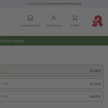
persönliche
pharmazeutische Beratung
Rezept einlösen
Mein Konto
0,00 €
Deine Vorteile
pp
31,08 €
/ 1 St)
21,71 €
/ 1 St)
16,02 €
/ 1 St)