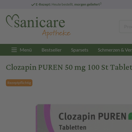
3
E-Rezept:
Heute bestellt,
morgen geliefert
Menü
Bestseller
Sparsets
Schmerzen & Ver
Clozapin PUREN 50 mg 100 St Table
Rezeptpflichtig