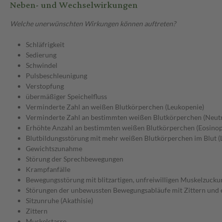
Neben- und Wechselwirkungen
Welche unerwünschten Wirkungen können auftreten?
Schläfrigkeit
Sedierung
Schwindel
Pulsbeschleunigung
Verstopfung
übermäßiger Speichelfluss
Verminderte Zahl an weißen Blutkörperchen (Leukopenie)
Verminderte Zahl an bestimmten weißen Blutkörperchen (Neut
Erhöhte Anzahl an bestimmten weißen Blutkörperchen (Eosinoph
Blutbildungsstörung mit mehr weißen Blutkörperchen im Blut (
Gewichtszunahme
Störung der Sprechbewegungen
Krampfanfälle
Bewegungsstörung mit blitzartigen, unfreiwilligen Muskelzuck
Störungen der unbewussten Bewegungsabläufe mit Zittern und e
Sitzunruhe (Akathisie)
Zittern
Muskelstarre