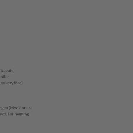
ropenie)
ilie)
Leukozytose)
ungen (Myoklonus)
vtl. Fallneigung