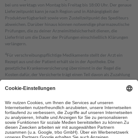
bei uns werktags von Montag bis Freitag bis 18:00 Uhr. Der genaue
Lieferzeitpunkt kann je nach Region und in Abhängigkeit der
Produktverfügbarkeit sowie vom Zustellzeitpunkt des Spediteurs
abweichen. Darüber hinaus können notwendige pharmazeutische
Prüfungen, die zu deiner Arzneimittelsicherheit dienen, die
Lieferfrist um die Dauer der Prüfungen einschließlich Klärungen
verlängern.
4
Für verschreibungspflichtige Medikamente stellt der Arzt ein
Rezept aus und der Patient erhält sie in der Apotheke. Die
gesetzliche Krankenversicherung übernimmt in der Regel die
Kosten dafür, der Versicherte trägt einen Teil davon als Zuzahlung
mit.
Grundsätzlich leisten Mitglieder Zuzahlungen in Höhe von zehn
Prozent des Abgabepreises,
mindestens
jedoch
fünf Euro
und
höchstens zehn Euro.
Es sind jedoch nie mehr als die tatsächlichen
Kosten der Leistung zu entrichten.
Diese Regeln gelten grundsätzlich auch für Online-Apotheken.
Bei Heilmitteln und häuslicher Krankenpflege beträgt die
Zuzahlung zehn Prozent der Kosten sowie zehn Euro je
Verordnung.