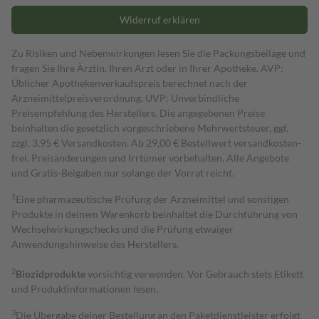
Widerruf erklären
Zu Risiken und Nebenwirkungen lesen Sie die Packungsbeilage und
fragen Sie Ihre Ärztin, Ihren Arzt oder in Ihrer Apotheke. AVP:
Üblicher Apothekenverkaufspreis berechnet nach der
Arzneimittelpreisverordnung. UVP: Unverbindliche
Preisempfehlung des Herstellers. Die angegebenen Preise
beinhalten die gesetzlich vorgeschriebene Mehrwertsteuer, ggf.
zzgl. 3,95 € Versandkosten. Ab 29,00 € Bestell­wert versand­kosten­
frei. Preisänderungen und Irrtümer vorbehalten. Alle Angebote
und Gratis-Beigaben nur solange der Vorrat reicht.
1
Eine pharmazeutische Prüfung der Arzneimittel und sonstigen
Produkte in deinem Warenkorb beinhaltet die Durchführung von
Wechselwirkungschecks und die Prüfung etwaiger
Anwendungshinweise des Herstellers.
2
Biozidprodukte
vorsichtig verwenden. Vor Gebrauch stets Etikett
und Produktinformationen lesen.
3
Die Übergabe deiner Bestellung an den Paketdienstleister erfolgt