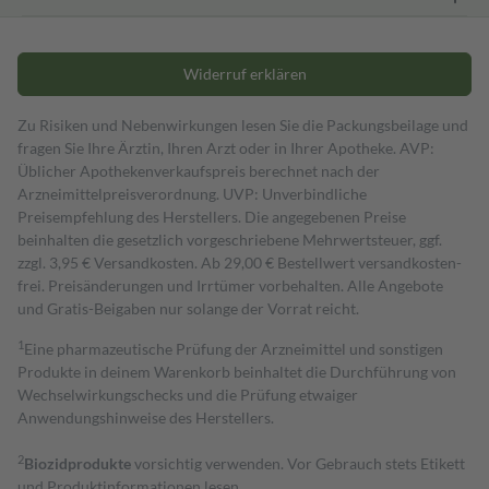
Widerruf erklären
Zu Risiken und Nebenwirkungen lesen Sie die Packungsbeilage und
fragen Sie Ihre Ärztin, Ihren Arzt oder in Ihrer Apotheke. AVP:
Üblicher Apothekenverkaufspreis berechnet nach der
Arzneimittelpreisverordnung. UVP: Unverbindliche
Preisempfehlung des Herstellers. Die angegebenen Preise
beinhalten die gesetzlich vorgeschriebene Mehrwertsteuer, ggf.
zzgl. 3,95 € Versandkosten. Ab 29,00 € Bestell­wert versand­kosten­
frei. Preisänderungen und Irrtümer vorbehalten. Alle Angebote
und Gratis-Beigaben nur solange der Vorrat reicht.
1
Eine pharmazeutische Prüfung der Arzneimittel und sonstigen
Produkte in deinem Warenkorb beinhaltet die Durchführung von
Wechselwirkungschecks und die Prüfung etwaiger
Anwendungshinweise des Herstellers.
2
Biozidprodukte
vorsichtig verwenden. Vor Gebrauch stets Etikett
und Produktinformationen lesen.