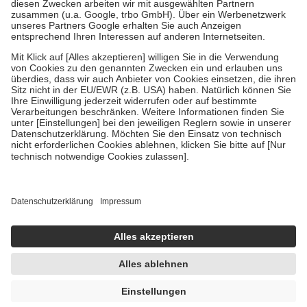
Zuzahlung zehn Prozent der Kosten sowie zehn Euro je
Verordnung.
Um das Engagement der Versicherten für ihre eigene Gesundheit zu
stärken und die besondere Stellung der Familie zu unterstützen,
fallen
keine Zuzahlungen
an bei:
• Kindern und Jugendlichen bis zum vollendeten 18. Lebensjahr
mit Ausnahme der Fahrkosten
• Untersuchungen zur Vorsorge und Früherkennung, die von der
GKV getragen werden
• empfohlenen Schutzimpfungen
• Harn- und Blutteststreifen
Wir nutzen Trusted Shops als unabhängigen Dienstleister für die
Einholung von Bewertungen. Trusted Shops hat Maßnahmen
getroffen, um sicherzustellen, dass es sich um echte Bewertungen
handelt. Mehr Informationen findest du hier:
https://help.etrusted.com/hc/de/articles/4419944605341
Einige Bilder und Inhalte wurden unter Zuhilfenahme künstlicher
Intelligenz erstellt.