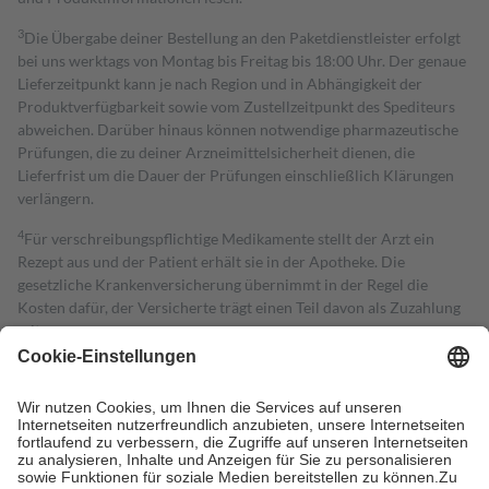
3
Die Übergabe deiner Bestellung an den Paketdienstleister erfolgt
bei uns werktags von Montag bis Freitag bis 18:00 Uhr. Der genaue
Lieferzeitpunkt kann je nach Region und in Abhängigkeit der
Produktverfügbarkeit sowie vom Zustellzeitpunkt des Spediteurs
abweichen. Darüber hinaus können notwendige pharmazeutische
Prüfungen, die zu deiner Arzneimittelsicherheit dienen, die
Lieferfrist um die Dauer der Prüfungen einschließlich Klärungen
verlängern.
4
Für verschreibungspflichtige Medikamente stellt der Arzt ein
Rezept aus und der Patient erhält sie in der Apotheke. Die
gesetzliche Krankenversicherung übernimmt in der Regel die
Kosten dafür, der Versicherte trägt einen Teil davon als Zuzahlung
mit.
Grundsätzlich leisten Mitglieder Zuzahlungen in Höhe von zehn
Prozent des Abgabepreises,
mindestens
jedoch
fünf Euro
und
höchstens zehn Euro.
Es sind jedoch nie mehr als die tatsächlichen
Kosten der Leistung zu entrichten.
Diese Regeln gelten grundsätzlich auch für Online-Apotheken.
Bei Heilmitteln und häuslicher Krankenpflege beträgt die