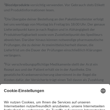
2
Biozidprodukte
vorsichtig verwenden. Vor Gebrauch stets Etikett
und Produktinformationen lesen.
3
Die Übergabe deiner Bestellung an den Paketdienstleister erfolgt
bei uns werktags von Montag bis Freitag bis 18:00 Uhr. Der genaue
Lieferzeitpunkt kann je nach Region und in Abhängigkeit der
Produktverfügbarkeit sowie vom Zustellzeitpunkt des Spediteurs
abweichen. Darüber hinaus können notwendige pharmazeutische
Prüfungen, die zu deiner Arzneimittelsicherheit dienen, die
Lieferfrist um die Dauer der Prüfungen einschließlich Klärungen
verlängern.
4
Für verschreibungspflichtige Medikamente stellt der Arzt ein
Rezept aus und der Patient erhält sie in der Apotheke. Die
gesetzliche Krankenversicherung übernimmt in der Regel die
Kosten dafür, der Versicherte trägt einen Teil davon als Zuzahlung
mit.
Grundsätzlich leisten Mitglieder Zuzahlungen in Höhe von zehn
Prozent des Abgabepreises,
mindestens
jedoch
fünf Euro
und
höchstens zehn Euro.
Es sind jedoch nie mehr als die tatsächlichen
Kosten der Leistung zu entrichten.