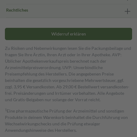
Rechtliches
Widerruf erklären
Zu Risiken und Nebenwirkungen lesen Sie die Packungsbeilage und
fragen Sie Ihre Ärztin, Ihren Arzt oder in Ihrer Apotheke. AVP:
Üblicher Apothekenverkaufspreis berechnet nach der
Arzneimittelpreisverordnung. UVP: Unverbindliche
Preisempfehlung des Herstellers. Die angegebenen Preise
beinhalten die gesetzlich vorgeschriebene Mehrwertsteuer, ggf.
zzgl. 3,95 € Versandkosten. Ab 29,00 € Bestell­wert versand­kosten­
frei. Preisänderungen und Irrtümer vorbehalten. Alle Angebote
und Gratis-Beigaben nur solange der Vorrat reicht.
1
Eine pharmazeutische Prüfung der Arzneimittel und sonstigen
Produkte in deinem Warenkorb beinhaltet die Durchführung von
Wechselwirkungschecks und die Prüfung etwaiger
Anwendungshinweise des Herstellers.