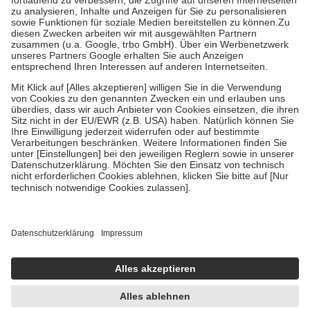
Diese Regeln gelten grundsätzlich auch für Online-Apotheken.
Bei Heilmitteln und häuslicher Krankenpflege beträgt die
Zuzahlung zehn Prozent der Kosten sowie zehn Euro je
Verordnung.
Um das Engagement der Versicherten für ihre eigene Gesundheit zu
stärken und die besondere Stellung der Familie zu unterstützen,
fallen
keine Zuzahlungen
an bei:
• Kindern und Jugendlichen bis zum vollendeten 18. Lebensjahr
mit Ausnahme der Fahrkosten
• Untersuchungen zur Vorsorge und Früherkennung, die von der
GKV getragen werden
• empfohlenen Schutzimpfungen
• Harn- und Blutteststreifen
Wir nutzen Trusted Shops als unabhängigen Dienstleister für die
Einholung von Bewertungen. Trusted Shops hat Maßnahmen
getroffen, um sicherzustellen, dass es sich um echte Bewertungen
handelt. Mehr Informationen findest du hier:
https://help.etrusted.com/hc/de/articles/4419944605341
Einige Bilder und Inhalte wurden unter Zuhilfenahme künstlicher
Intelligenz erstellt.