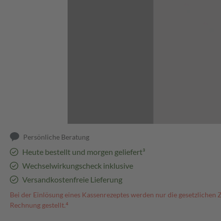
Abbildung kann abweichen
Persönliche Beratung
Heute bestellt und morgen geliefert³
Wechselwirkungscheck inklusive
Versandkostenfreie Lieferung
Bei der Einlösung eines Kassenrezeptes werden nur die gesetzlichen 
Rechnung gestellt.⁴