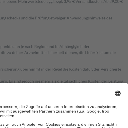
hriebene Mehrwertsteuer, ggf. zzgl. 3,95 € Versandkosten. Ab 29,00 €
kungschecks und die Prüfung etwaiger Anwendungshinweise des
itpunkt kann je nach Region und in Abhängigkeit der
 zu deiner Arzneimittelsicherheit dienen, die Lieferfrist um die
ersicherung übernimmt in der Regel die Kosten dafür, der Versicherte
Euro.
Es sind jedoch nie mehr als die tatsächlichen Kosten der Leistung
e Zuzahlungen
an bei: