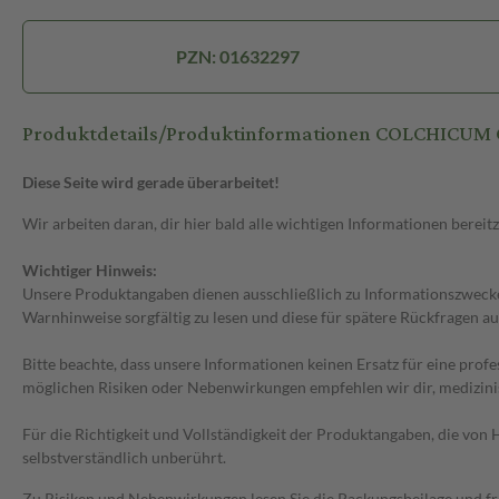
PZN: 01632297
Produktdetails/Produktinformationen COLCHICUM 
Diese Seite wird gerade überarbeitet!
Wir arbeiten daran, dir hier bald alle wichtigen Informationen bereitz
Wichtiger Hinweis:
Unsere Produktangaben dienen ausschließlich zu Informationszwecken
Warnhinweise sorgfältig zu lesen und diese für spätere Rückfragen au
Bitte beachte, dass unsere Informationen keinen Ersatz für eine prof
möglichen Risiken oder Nebenwirkungen empfehlen wir dir, medizini
Für die Richtigkeit und Vollständigkeit der Produktangaben, die vo
selbstverständlich unberührt.
Zu Risiken und Nebenwirkungen lesen Sie die Packungsbeilage und frag