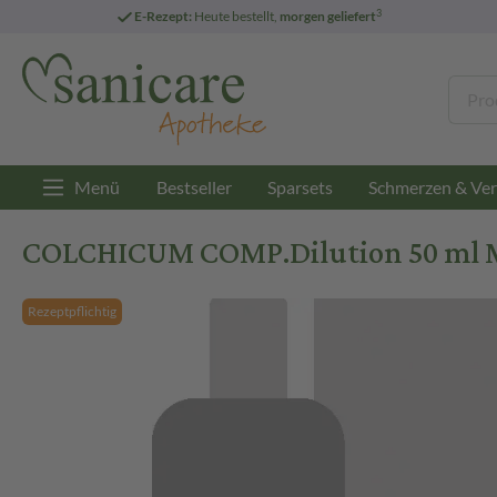
3
E-Rezept:
Heute bestellt,
morgen geliefert
Menü
Bestseller
Sparsets
Schmerzen & Ver
COLCHICUM COMP.Dilution 50 ml 
Rezeptpflichtig