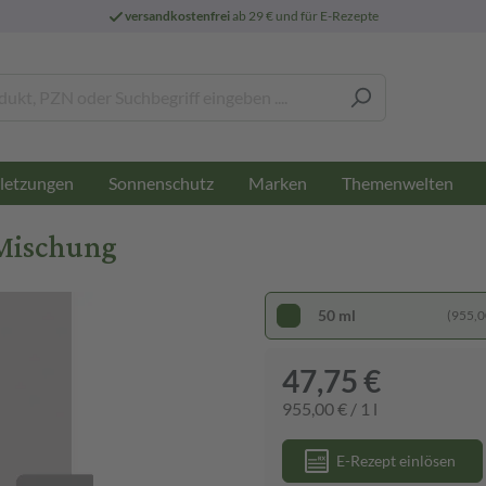
versandkostenfrei
ab 29 € und für E-Rezepte
letzungen
Sonnenschutz
Marken
Themenwelten
Mischung
50 ml
(955,00
47,75 €
955,00 € / 1 l
E-Rezept einlösen