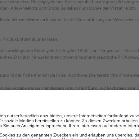
s Herstellers. Die angegebenen Preise beinhalten die gesetzlich vorgesc
alten. Alle Angebote und Gratis-Beigaben nur solange der Vorrat reicht.
dukte in deinem Warenkorb beinhaltet die Durchführung von Wechselwir
nd Produktinformationen lesen.
 uns werktags von Montag bis Freitag bis 18:00 Uhr. Der genaue Lieferze
ichen. Darüber hinaus können notwendige pharmazeutische Prüfungen, die
aus und der Patient erhält sie in der Apotheke. Die gesetzliche Krankenv
ent des Abgabepreises,
mindestens
jedoch
fünf Euro
und
höchstens zehn 
zehn Prozent der Kosten sowie zehn Euro je Verordnung.
rken und die besondere Stellung der Familie zu unterstützen, fallen
kein
 Ausnahme der Fahrkosten
 getragen werden