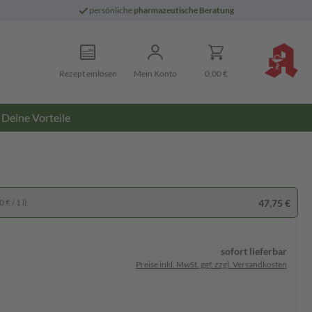
persönliche
pharmazeutische Beratung
Rezept einlösen
Mein Konto
0,00 €
Deine Vorteile
47,75 €
 € / 1 l)
sofort lieferbar
Preise inkl. MwSt. ggf. zzgl. Versandkosten