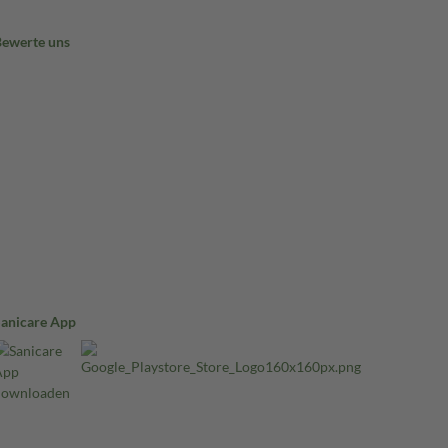
Bewerte uns
Sanicare App