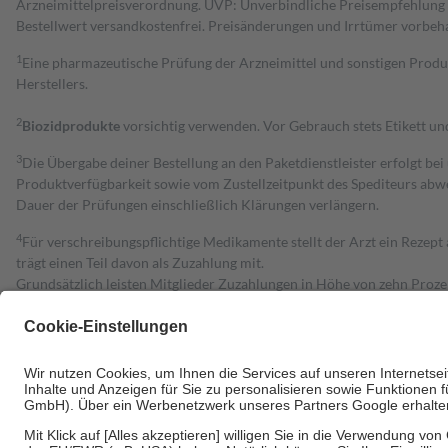
Arzneimittelpreisverordnung. UVP: Unverbindliche Preisempfehlung de
Bestell­wert versand­kosten­frei. Preisänderungen und Irrtümer vorbeh
1
Eine pharmazeutische Prüfung der Arzneimittel und sonstigen Pro
Herstellers.
2
Biozidprodukte
vorsichtig verwenden. Vor Gebrauch stets Etikett u
3
Die Übergabe deiner Bestellung an den Paketdienstleister erfolgt bei
Produktverfügbarkeit sowie vom Zustellzeitpunkt des Spediteurs abwe
Dauer der Prüfungen einschließlich Klärungen verlängern.
4
Für verschreibungspflichtige Medikamente stellt der Arzt ein Rezept 
trägt einen Teil davon als Zuzahlung mit.
Grundsätzlich leisten Mitglieder Zuzahlungen in Höhe von zehn Proz
zu entrichten.
Diese Regeln gelten grundsätzlich auch für Online-Apotheken.
Bei Heilmitteln und häuslicher Krankenpflege beträgt die Zuzahlung 
Um das Engagement der Versicherten für ihre eigene Gesundheit zu stä
• Kindern und Jugendlichen bis zum vollendeten 18. Lebensjahr mit
• Untersuchungen zur Vorsorge und Früherkennung, die von der GKV
• empfohlenen Schutzimpfungen