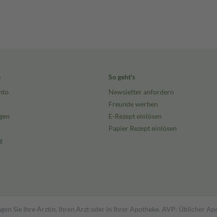
e
So geht's
nto
Newsletter anfordern
Freunde werben
gen
E-Rezept einlösen
Papier Rezept einlösen
g
gen Sie Ihre Ärztin, Ihren Arzt oder in Ihrer Apotheke. AVP: Üblicher A