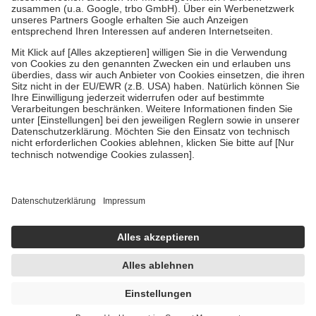
Verordnung.
Um das Engagement der Versicherten für ihre eigene Gesundheit zu
stärken und die besondere Stellung der Familie zu unterstützen,
fallen
keine Zuzahlungen
an bei:
• Kindern und Jugendlichen bis zum vollendeten 18. Lebensjahr
mit Ausnahme der Fahrkosten
• Untersuchungen zur Vorsorge und Früherkennung, die von der
GKV getragen werden
• empfohlenen Schutzimpfungen
• Harn- und Blutteststreifen
Wir nutzen Trusted Shops als unabhängigen Dienstleister für die
Einholung von Bewertungen. Trusted Shops hat Maßnahmen
getroffen, um sicherzustellen, dass es sich um echte Bewertungen
handelt. Mehr Informationen findest du hier:
https://help.etrusted.com/hc/de/articles/4419944605341
Einige Bilder und Inhalte wurden unter Zuhilfenahme künstlicher
Intelligenz erstellt.