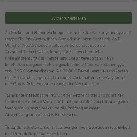
Widerruf erklären
Zu Risiken und Nebenwirkungen lesen Sie die Packungsbeilage und
fragen Sie Ihre Ärztin, Ihren Arzt oder in Ihrer Apotheke. AVP:
Üblicher Apothekenverkaufspreis berechnet nach der
Arzneimittelpreisverordnung. UVP: Unverbindliche
Preisempfehlung des Herstellers. Die angegebenen Preise
beinhalten die gesetzlich vorgeschriebene Mehrwertsteuer, ggf.
zzgl. 3,95 € Versandkosten. Ab 29,00 € Bestell­wert versand­kosten­
frei. Preisänderungen und Irrtümer vorbehalten. Alle Angebote
und Gratis-Beigaben nur solange der Vorrat reicht.
1
Eine pharmazeutische Prüfung der Arzneimittel und sonstigen
Produkte in deinem Warenkorb beinhaltet die Durchführung von
Wechselwirkungschecks und die Prüfung etwaiger
Anwendungshinweise des Herstellers.
2
Biozidprodukte
vorsichtig verwenden. Vor Gebrauch stets Etikett
und Produktinformationen lesen.