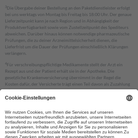
3
Die Übergabe deiner Bestellung an den Paketdienstleister erfolgt
bei uns werktags von Montag bis Freitag bis 18:00 Uhr. Der genaue
Lieferzeitpunkt kann je nach Region und in Abhängigkeit der
Produktverfügbarkeit sowie vom Zustellzeitpunkt des Spediteurs
abweichen. Darüber hinaus können notwendige pharmazeutische
Prüfungen, die zu deiner Arzneimittelsicherheit dienen, die
Lieferfrist um die Dauer der Prüfungen einschließlich Klärungen
verlängern.
4
Für verschreibungspflichtige Medikamente stellt der Arzt ein
Rezept aus und der Patient erhält sie in der Apotheke. Die
gesetzliche Krankenversicherung übernimmt in der Regel die
Kosten dafür, der Versicherte trägt einen Teil davon als Zuzahlung
mit.
Grundsätzlich leisten Mitglieder Zuzahlungen in Höhe von zehn
Prozent des Abgabepreises,
mindestens
jedoch
fünf Euro
und
höchstens zehn Euro.
Es sind jedoch nie mehr als die tatsächlichen
Kosten der Leistung zu entrichten.
Diese Regeln gelten grundsätzlich auch für Online-Apotheken.
Bei Heilmitteln und häuslicher Krankenpflege beträgt die
Zuzahlung zehn Prozent der Kosten sowie zehn Euro je