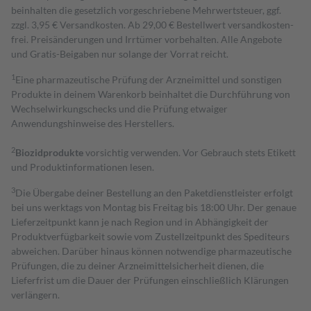
beinhalten die gesetzlich vorgeschriebene Mehrwertsteuer, ggf.
zzgl. 3,95 € Versandkosten. Ab 29,00 € Bestell­wert versand­kosten­
frei. Preisänderungen und Irrtümer vorbehalten. Alle Angebote
und Gratis-Beigaben nur solange der Vorrat reicht.
1
Eine pharmazeutische Prüfung der Arzneimittel und sonstigen
Produkte in deinem Warenkorb beinhaltet die Durchführung von
Wechselwirkungschecks und die Prüfung etwaiger
Anwendungshinweise des Herstellers.
2
Biozidprodukte
vorsichtig verwenden. Vor Gebrauch stets Etikett
und Produktinformationen lesen.
3
Die Übergabe deiner Bestellung an den Paketdienstleister erfolgt
bei uns werktags von Montag bis Freitag bis 18:00 Uhr. Der genaue
Lieferzeitpunkt kann je nach Region und in Abhängigkeit der
Produktverfügbarkeit sowie vom Zustellzeitpunkt des Spediteurs
abweichen. Darüber hinaus können notwendige pharmazeutische
Prüfungen, die zu deiner Arzneimittelsicherheit dienen, die
Lieferfrist um die Dauer der Prüfungen einschließlich Klärungen
verlängern.