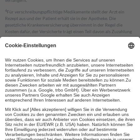
verlängern.
4
Für verschreibungspflichtige Medikamente stellt der Arzt ein
Rezept aus und der Patient erhält sie in der Apotheke. Die
gesetzliche Krankenversicherung übernimmt in der Regel die
Kosten dafür, der Versicherte trägt einen Teil davon als Zuzahlung
mit.
Grundsätzlich leisten Mitglieder Zuzahlungen in Höhe von zehn
Prozent des Abgabepreises,
mindestens
jedoch
fünf Euro
und
höchstens zehn Euro.
Es sind jedoch nie mehr als die tatsächlichen
Kosten der Leistung zu entrichten.
Diese Regeln gelten grundsätzlich auch für Online-Apotheken.
Bei Heilmitteln und häuslicher Krankenpflege beträgt die
Zuzahlung zehn Prozent der Kosten sowie zehn Euro je
Verordnung.
Um das Engagement der Versicherten für ihre eigene Gesundheit zu
stärken und die besondere Stellung der Familie zu unterstützen,
fallen
keine Zuzahlungen
an bei:
• Kindern und Jugendlichen bis zum vollendeten 18. Lebensjahr
mit Ausnahme der Fahrkosten
• Untersuchungen zur Vorsorge und Früherkennung, die von der
GKV getragen werden