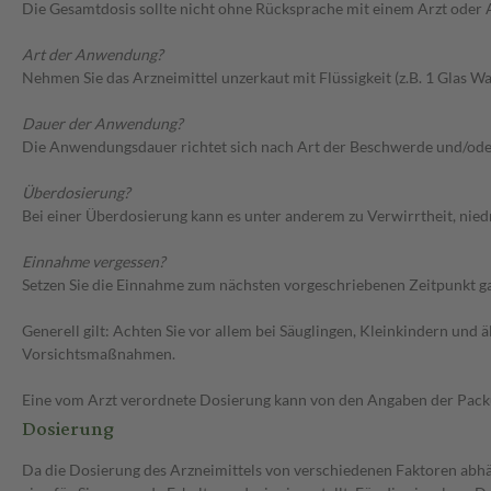
Die Gesamtdosis sollte nicht ohne Rücksprache mit einem Arzt oder
Art der Anwendung?
Nehmen Sie das Arzneimittel unzerkaut mit Flüssigkeit (z.B. 1 Glas Was
Dauer der Anwendung?
Die Anwendungsdauer richtet sich nach Art der Beschwerde und/ode
Überdosierung?
Bei einer Überdosierung kann es unter anderem zu Verwirrtheit, ni
Einnahme vergessen?
Setzen Sie die Einnahme zum nächsten vorgeschriebenen Zeitpunkt gan
Generell gilt: Achten Sie vor allem bei Säuglingen, Kleinkindern un
Vorsichtsmaßnahmen.
Eine vom Arzt verordnete Dosierung kann von den Angaben der Packun
Dosierung
Da die Dosierung des Arzneimittels von verschiedenen Faktoren abhän