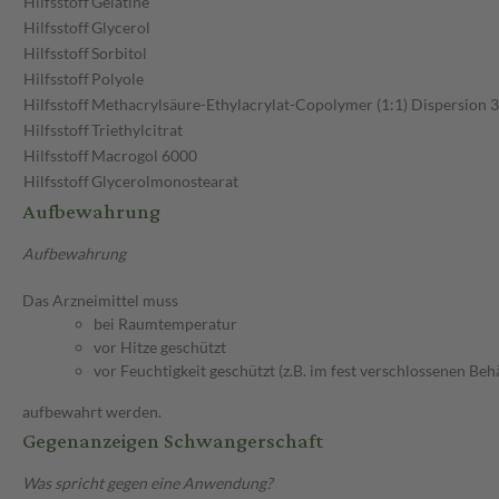
Hilfsstoff
Gelatine
Hilfsstoff
Glycerol
Hilfsstoff
Sorbitol
Hilfsstoff
Polyole
Hilfsstoff
Methacrylsäure-Ethylacrylat-Copolymer (1:1) Dispersion 
Hilfsstoff
Triethylcitrat
Hilfsstoff
Macrogol 6000
Hilfsstoff
Glycerolmonostearat
Aufbewahrung
Aufbewahrung
Das Arzneimittel muss
bei Raumtemperatur
vor Hitze geschützt
vor Feuchtigkeit geschützt (z.B. im fest verschlossenen Behä
aufbewahrt werden.
Gegenanzeigen Schwangerschaft
Was spricht gegen eine Anwendung?