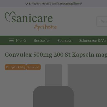
3
E-Rezept:
Heute bestellt,
morgen geliefert
Menü
Bestseller
Sparsets
Schmerzen & Ver
Convulex 500mg 200 St Kapseln mag
Rezeptpflichtig
Reimport