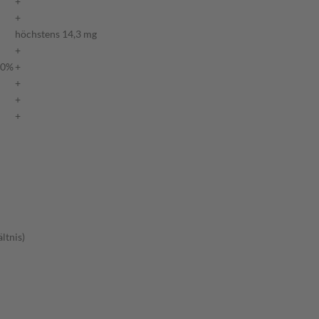
+
+
höchstens 14,3 mg
+
30%
+
+
+
+
ltnis)