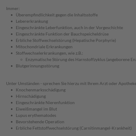
Immer:
Überempfindlichkeit gegen die Inhaltsstoffe
Lebererkrankung
Eingeschränkte Leberfunktion, auch in der Vorgeschichte
Eingeschränkte Funktion der Bauchspeicheldrüse
Erbliche Stoffwechselstörung (Hepatische Porphyrie)
Mitochondriale Erkrankungen
Stoffwechselerkrankungen, wie z.B.:
Enzymatische Störung des Harnstoffzyklus (angeborene E
Blutgerinnungsstörung
Unter Umständen - sprechen Sie hierzu mit Ihrem Arzt oder Apotheke
Knochenmarksschädigung
Hirnschädigung
Eingeschränkte Nierenfunktion
Eiweißmangel im Blut
Lupus erythematodes
Bevorstehende Operation
Erbliche Fettstoffwechselstörung (Carnitinmangel-Krankheit)