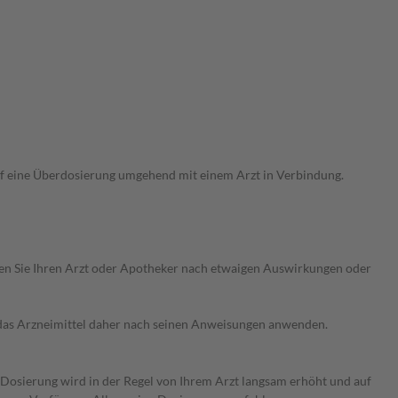
uf eine Überdosierung umgehend mit einem Arzt in Verbindung.
ragen Sie Ihren Arzt oder Apotheker nach etwaigen Auswirkungen oder
e das Arzneimittel daher nach seinen Anweisungen anwenden.
e Dosierung wird in der Regel von Ihrem Arzt langsam erhöht und auf