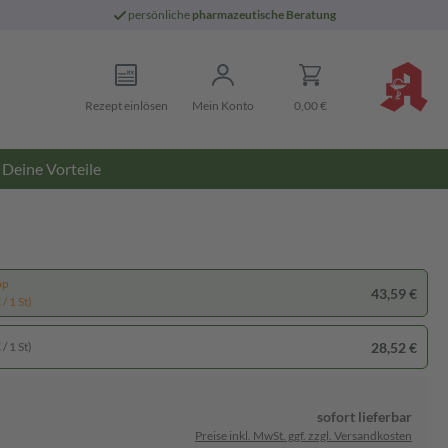
persönliche
pharmazeutische Beratung
Rezept einlösen
Mein Konto
0,00 €
Deine Vorteile
pp
43,59 €
/ 1 St)
28,52 €
/ 1 St)
sofort lieferbar
Preise inkl. MwSt. ggf. zzgl. Versandkosten