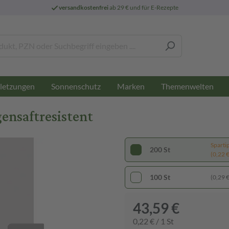
versandkostenfrei
ab 29 € und für E-Rezepte
letzungen
Sonnenschutz
Marken
Themenwelten
ensaftresistent
Sparti
200 St
(0,22 € 
100 St
(0,29 € 
43,59 €
0,22 € / 1 St