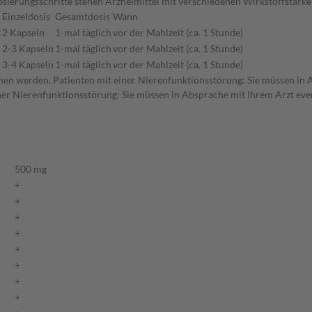
n Dosierungsschritte stehen Arzneimittel mit verschiedenen Wirkstoffstä
Einzeldosis
Gesamtdosis
Wann
t
2 Kapseln
1-mal täglich
vor der Mahlzeit (ca. 1 Stunde)
2-3 Kapseln
1-mal täglich
vor der Mahlzeit (ca. 1 Stunde)
3-4 Kapseln
1-mal täglich
vor der Mahlzeit (ca. 1 Stunde)
men werden. Patienten mit einer Nierenfunktionsstörung: Sie müssen in A
er Nierenfunktionsstörung: Sie müssen in Absprache mit Ihrem Arzt even
500 mg
+
+
+
+
+
+
+
+