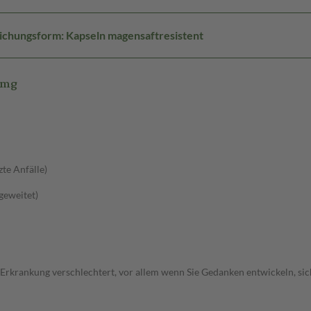
ichungsform: Kapseln magensaftresistent
0mg
zte Anfälle)
sgeweitet)
 Erkrankung verschlechtert, vor allem wenn Sie Gedanken entwickeln, sich