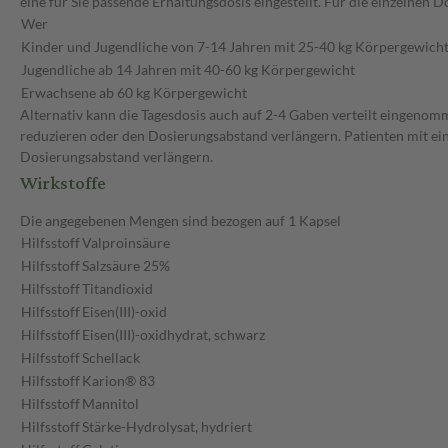
eine für Sie passende Erhaltungsdosis eingestellt. Für die einzelne
Wer
Kinder und Jugendliche von 7-14 Jahren mit 25-40 kg Körpergewich
Jugendliche ab 14 Jahren mit 40-60 kg Körpergewicht
Erwachsene ab 60 kg Körpergewicht
Alternativ kann die Tagesdosis auch auf 2-4 Gaben verteilt eingenom
reduzieren oder den Dosierungsabstand verlängern. Patienten mit ein
Dosierungsabstand verlängern.
Wirkstoffe
Die angegebenen Mengen sind bezogen auf 1 Kapsel
Hilfsstoff
Valproinsäure
Hilfsstoff
Salzsäure 25%
Hilfsstoff
Titandioxid
Hilfsstoff
Eisen(III)-oxid
Hilfsstoff
Eisen(III)-oxidhydrat, schwarz
Hilfsstoff
Schellack
Hilfsstoff
Karion® 83
Hilfsstoff
Mannitol
Hilfsstoff
Stärke-Hydrolysat, hydriert