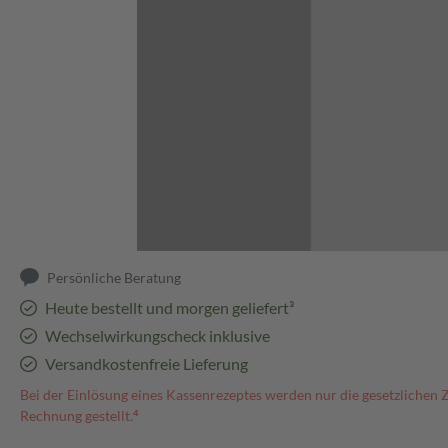
Abbildung kann abweichen
Persönliche Beratung
Heute bestellt und morgen geliefert³
Wechselwirkungscheck inklusive
Versandkostenfreie Lieferung
Bei der Einlösung eines Kassenrezeptes werden nur die gesetzlichen 
Rechnung gestellt.⁴