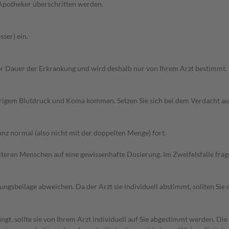
 Apotheker überschritten werden.
ser) ein.
r Dauer der Erkrankung und wird deshalb nur von Ihrem Arzt bestimmt.
edrigem Blutdruck und Koma kommen. Setzen Sie sich bei dem Verdacht a
z normal (also nicht mit der doppelten Menge) fort.
d älteren Menschen auf eine gewissenhafte Dosierung. Im Zweifelsfalle f
gsbeilage abweichen. Da der Arzt sie individuell abstimmt, sollten Si
gt, sollte sie von Ihrem Arzt individuell auf Sie abgestimmt werden. Di