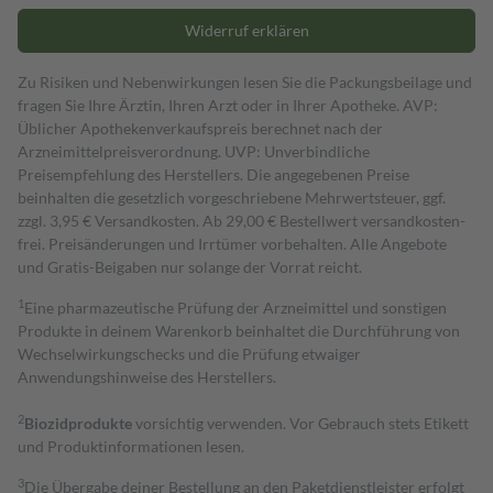
Widerruf erklären
Zu Risiken und Nebenwirkungen lesen Sie die Packungsbeilage und
fragen Sie Ihre Ärztin, Ihren Arzt oder in Ihrer Apotheke. AVP:
Üblicher Apothekenverkaufspreis berechnet nach der
Arzneimittelpreisverordnung. UVP: Unverbindliche
Preisempfehlung des Herstellers. Die angegebenen Preise
beinhalten die gesetzlich vorgeschriebene Mehrwertsteuer, ggf.
zzgl. 3,95 € Versandkosten. Ab 29,00 € Bestell­wert versand­kosten­
frei. Preisänderungen und Irrtümer vorbehalten. Alle Angebote
und Gratis-Beigaben nur solange der Vorrat reicht.
1
Eine pharmazeutische Prüfung der Arzneimittel und sonstigen
Produkte in deinem Warenkorb beinhaltet die Durchführung von
Wechselwirkungschecks und die Prüfung etwaiger
Anwendungshinweise des Herstellers.
2
Biozidprodukte
vorsichtig verwenden. Vor Gebrauch stets Etikett
und Produktinformationen lesen.
3
Die Übergabe deiner Bestellung an den Paketdienstleister erfolgt