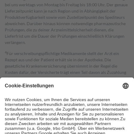
bei uns werktags von Montag bis Freitag bis 18:00 Uhr. Der genaue
Lieferzeitpunkt kann je nach Region und in Abhängigkeit der
Produktverfügbarkeit sowie vom Zustellzeitpunkt des Spediteurs
abweichen. Darüber hinaus können notwendige pharmazeutische
Prüfungen, die zu deiner Arzneimittelsicherheit dienen, die
Lieferfrist um die Dauer der Prüfungen einschließlich Klärungen
verlängern.
4
Für verschreibungspflichtige Medikamente stellt der Arzt ein
Rezept aus und der Patient erhält sie in der Apotheke. Die
gesetzliche Krankenversicherung übernimmt in der Regel die
Kosten dafür, der Versicherte trägt einen Teil davon als Zuzahlung
mit.
Grundsätzlich leisten Mitglieder Zuzahlungen in Höhe von zehn
Prozent des Abgabepreises,
mindestens
jedoch
fünf Euro
und
höchstens zehn Euro.
Es sind jedoch nie mehr als die tatsächlichen
Kosten der Leistung zu entrichten.
Diese Regeln gelten grundsätzlich auch für Online-Apotheken.
Bei Heilmitteln und häuslicher Krankenpflege beträgt die
Zuzahlung zehn Prozent der Kosten sowie zehn Euro je
Verordnung.