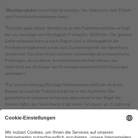
2
Biozidprodukte
vorsichtig verwenden. Vor Gebrauch stets Etikett
und Produktinformationen lesen.
3
Die Übergabe deiner Bestellung an den Paketdienstleister erfolgt
bei uns werktags von Montag bis Freitag bis 18:00 Uhr. Der genaue
Lieferzeitpunkt kann je nach Region und in Abhängigkeit der
Produktverfügbarkeit sowie vom Zustellzeitpunkt des Spediteurs
abweichen. Darüber hinaus können notwendige pharmazeutische
Prüfungen, die zu deiner Arzneimittelsicherheit dienen, die
Lieferfrist um die Dauer der Prüfungen einschließlich Klärungen
verlängern.
4
Für verschreibungspflichtige Medikamente stellt der Arzt ein
Rezept aus und der Patient erhält sie in der Apotheke. Die
gesetzliche Krankenversicherung übernimmt in der Regel die
Kosten dafür, der Versicherte trägt einen Teil davon als Zuzahlung
mit.
Grundsätzlich leisten Mitglieder Zuzahlungen in Höhe von zehn
Prozent des Abgabepreises,
mindestens
jedoch
fünf Euro
und
höchstens zehn Euro.
Es sind jedoch nie mehr als die tatsächlichen
Kosten der Leistung zu entrichten.