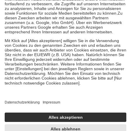
Diese Regeln gelten grundsätzlich auch für Online-Apotheken.
Bei Heilmitteln und häuslicher Krankenpflege beträgt die
Zuzahlung zehn Prozent der Kosten sowie zehn Euro je
Verordnung.
Um das Engagement der Versicherten für ihre eigene Gesundheit zu
stärken und die besondere Stellung der Familie zu unterstützen,
fallen
keine Zuzahlungen
an bei:
• Kindern und Jugendlichen bis zum vollendeten 18. Lebensjahr
mit Ausnahme der Fahrkosten
• Untersuchungen zur Vorsorge und Früherkennung, die von der
GKV getragen werden
• empfohlenen Schutzimpfungen
• Harn- und Blutteststreifen
Wir nutzen Trusted Shops als unabhängigen Dienstleister für die
Einholung von Bewertungen. Trusted Shops hat Maßnahmen
getroffen, um sicherzustellen, dass es sich um echte Bewertungen
handelt. Mehr Informationen findest du hier:
https://help.etrusted.com/hc/de/articles/4419944605341
Einige Bilder und Inhalte wurden unter Zuhilfenahme künstlicher
Intelligenz erstellt.