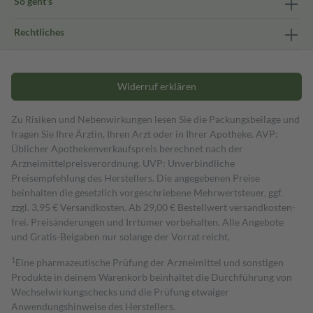
So geht's
Rechtliches
Widerruf erklären
Zu Risiken und Nebenwirkungen lesen Sie die Packungsbeilage und
fragen Sie Ihre Ärztin, Ihren Arzt oder in Ihrer Apotheke. AVP:
Üblicher Apothekenverkaufspreis berechnet nach der
Arzneimittelpreisverordnung. UVP: Unverbindliche
Preisempfehlung des Herstellers. Die angegebenen Preise
beinhalten die gesetzlich vorgeschriebene Mehrwertsteuer, ggf.
zzgl. 3,95 € Versandkosten. Ab 29,00 € Bestell­wert versand­kosten­
frei. Preisänderungen und Irrtümer vorbehalten. Alle Angebote
und Gratis-Beigaben nur solange der Vorrat reicht.
1
Eine pharmazeutische Prüfung der Arzneimittel und sonstigen
Produkte in deinem Warenkorb beinhaltet die Durchführung von
Wechselwirkungschecks und die Prüfung etwaiger
Anwendungshinweise des Herstellers.