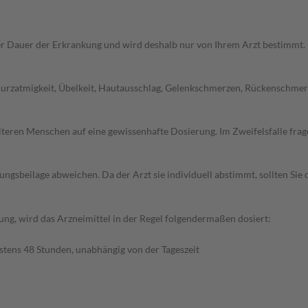
r Dauer der Erkrankung und wird deshalb nur von Ihrem Arzt bestimmt.
Kurzatmigkeit, Übelkeit, Hautausschlag, Gelenkschmerzen, Rückenschme
d älteren Menschen auf eine gewissenhafte Dosierung. Im Zweifelsfalle f
gsbeilage abweichen. Da der Arzt sie individuell abstimmt, sollten Si
ng, wird das Arzneimittel in der Regel folgendermaßen dosiert:
tens 48 Stunden, unabhängig von der Tageszeit