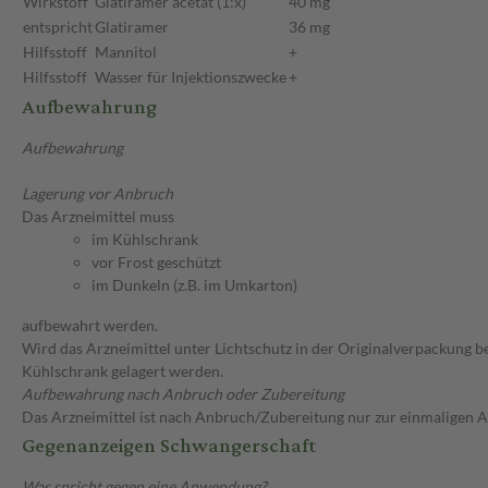
Wirkstoff
Glatiramer acetat (1:x)
40 mg
entspricht
Glatiramer
36 mg
Hilfsstoff
Mannitol
+
Hilfsstoff
Wasser für Injektionszwecke
+
Aufbewahrung
Aufbewahrung
Lagerung vor Anbruch
Das Arzneimittel muss
im Kühlschrank
vor Frost geschützt
im Dunkeln (z.B. im Umkarton)
aufbewahrt werden.
Wird das Arzneimittel unter Lichtschutz in der Originalverpackun
Kühlschrank gelagert werden.
Aufbewahrung nach Anbruch oder Zubereitung
Das Arzneimittel ist nach Anbruch/Zubereitung nur zur einmaligen
Gegenanzeigen Schwangerschaft
Was spricht gegen eine Anwendung?