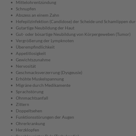
Mittelohrentzündung
Schnupfen
Abszess an einem Zahn
Hefepilzinfektion (Candidose) der Scheide und Schamlippen d
Gutartige Neubildung der Haut
Gut- oder bösartige Neubildung von Körpergeweben (Tumor)
Vergrößerung der Lympknoten
Überempfindlichkeit
Appetitlosigkeit
Gewichtszunahme
Nervosität
Geschmacksverzerrung (Dysgeusie)
Erhöhte Muskelspannung
Migräne durch Medikamente
Sprachstörung
Ohnmachtsanfall
Zittern
Doppeltsehen
Funktionsstörungen der Augen
Ohrerkrankung
Herzklopfen