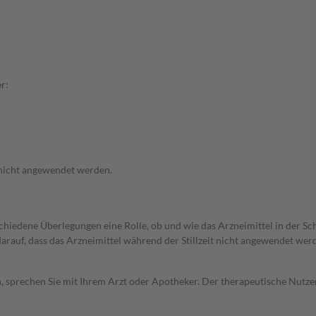
r:
 nicht angewendet werden.
rschiedene Überlegungen eine Rolle, ob und wie das Arzneimittel in der
 darauf, dass das Arzneimittel während der Stillzeit nicht angewendet wer
, sprechen Sie mit Ihrem Arzt oder Apotheker. Der therapeutische Nutzen