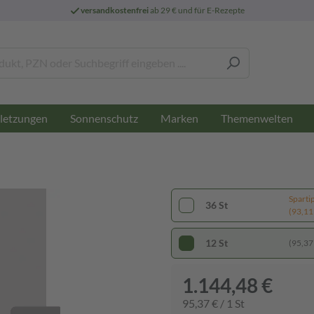
versandkostenfrei
ab 29 € und für E-Rezepte
letzungen
Sonnenschutz
Marken
Themenwelten
Sparti
36 St
(93,11 
12 St
(95,37 
1.144,48 €
95,37 € / 1 St