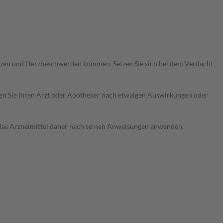
rzen und Herzbeschwerden kommen. Setzen Sie sich bei dem Verdacht
ragen Sie Ihren Arzt oder Apotheker nach etwaigen Auswirkungen oder
e das Arzneimittel daher nach seinen Anweisungen anwenden.