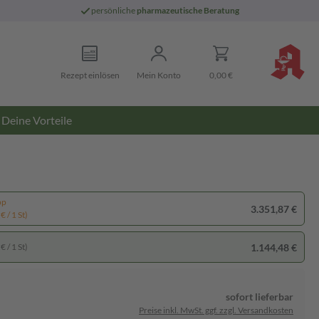
persönliche
pharmazeutische Beratung
Rezept einlösen
Mein Konto
0,00 €
Deine Vorteile
pp
3.351,87 €
€ / 1 St)
1.144,48 €
€ / 1 St)
sofort lieferbar
Preise inkl. MwSt. ggf. zzgl. Versandkosten