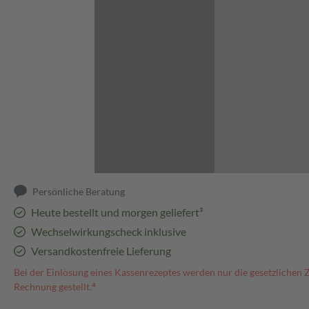
Abbildung kann abweichen
Persönliche Beratung
Heute bestellt und morgen geliefert³
Wechselwirkungscheck inklusive
Versandkostenfreie Lieferung
Bei der Einlösung eines Kassenrezeptes werden nur die gesetzlichen 
Rechnung gestellt.⁴