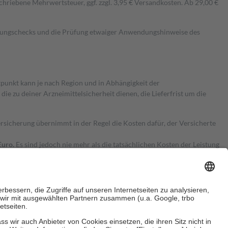
hriebene Mehrwertsteuer, ggf. zzgl. 3,95 € Versandkosten. Ab 29,00 €
kungschecks und die Prüfung etwaiger Anwendungshinweise des
itpunkt kann je nach Region und in Abhängigkeit der
 zu deiner Arzneimittelsicherheit dienen, die Lieferfrist um die
ersicherung übernimmt in der Regel die Kosten dafür, der Versicherte
Euro.
Es sind jedoch nie mehr als die tatsächlichen Kosten der Leistung
e Zuzahlungen
an bei: