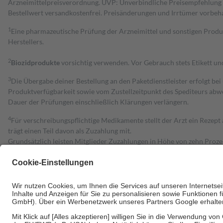
Arzneimittelpreisverordnung. UVP: Unverbindliche Preisempfehlung de
Bestell­wert versand­kosten­frei. Preisänderungen und Irrtümer vorbeh
1
Eine pharmazeutische Prüfung der Arzneimittel und sonstigen Pro
Herstellers.
2
Biozidprodukte
vorsichtig verwenden. Vor Gebrauch stets Etikett u
3
Die Übergabe deiner Bestellung an den Paketdienstleister erfolgt bei
Produktverfügbarkeit sowie vom Zustellzeitpunkt des Spediteurs abwe
Dauer der Prüfungen einschließlich Klärungen verlängern.
4
Für verschreibungspflichtige Medikamente stellt der Arzt ein Rezept 
trägt einen Teil davon als Zuzahlung mit.
Grundsätzlich leisten Mitglieder Zuzahlungen in Höhe von zehn Proz
zu entrichten.
Diese Regeln gelten grundsätzlich auch für Online-Apotheken.
Bei Heilmitteln und häuslicher Krankenpflege beträgt die Zuzahlung 
Um das Engagement der Versicherten für ihre eigene Gesundheit zu stä
• Kindern und Jugendlichen bis zum vollendeten 18. Lebensjahr mit
• Untersuchungen zur Vorsorge und Früherkennung, die von der GKV
• empfohlenen Schutzimpfungen