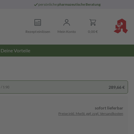
persönliche
pharmazeutische Beratung
Rezept einlösen
Mein Konto
0,00 €
Deine Vorteile
289,66 €
/ 1 St)
sofort lieferbar
Preise inkl. MwSt. ggf. zzgl. Versandkosten