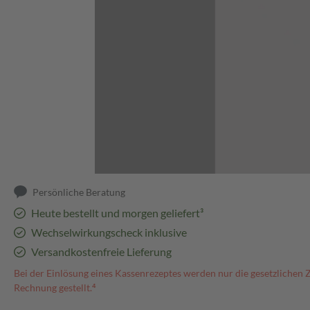
Abbildung kann abweichen
Persönliche Beratung
Heute bestellt und morgen geliefert³
Wechselwirkungscheck inklusive
Versandkostenfreie Lieferung
Bei der Einlösung eines Kassenrezeptes werden nur die gesetzlichen 
Rechnung gestellt.⁴