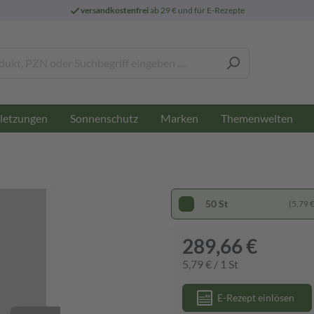
versandkostenfrei
ab 29 € und für E-Rezepte
letzungen
Sonnenschutz
Marken
Themenwelten
50 St
(5,79 € 
289,66 €
5,79 € / 1 St
E-Rezept einlösen