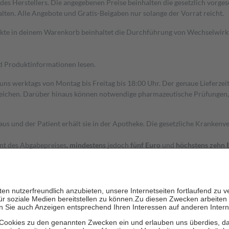
s Herstellers. Die angegebenen Preise beinhalten die gesetzlich vorgesc
alten. Alle Angebote und Gratis-Beigaben nur solange der Vorrat reicht.
dukte in deinem Warenkorb beinhaltet die Durchführung von Wechselwir
nd Produktinformationen lesen.
 uns werktags von Montag bis Freitag bis 18:00 Uhr. Der genaue Lieferze
ichen. Darüber hinaus können notwendige pharmazeutische Prüfungen, die
aus und der Patient erhält sie in der Apotheke. Die gesetzliche Krankenv
ent des Abgabepreises,
mindestens
jedoch
fünf Euro
und
höchstens zehn 
zehn Prozent der Kosten sowie zehn Euro je Verordnung.
rken und die besondere Stellung der Familie zu unterstützen, fallen
kein
 Ausnahme der Fahrkosten
 getragen werden