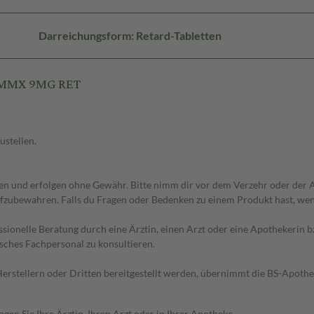
Darreichungsform: Retard-Tabletten
T MMX 9MG RET
ustellen.
 und erfolgen ohne Gewähr. Bitte nimm dir vor dem Verzehr oder der An
fzubewahren. Falls du Fragen oder Bedenken zu einem Produkt hast, wende
essionelle Beratung durch eine Ärztin, einen Arzt oder eine Apothekerin
sches Fachpersonal zu konsultieren.
n Herstellern oder Dritten bereitgestellt werden, übernimmt die BS-Apot
en Sie Ihre Ärztin, Ihren Arzt oder in Ihrer Apotheke.