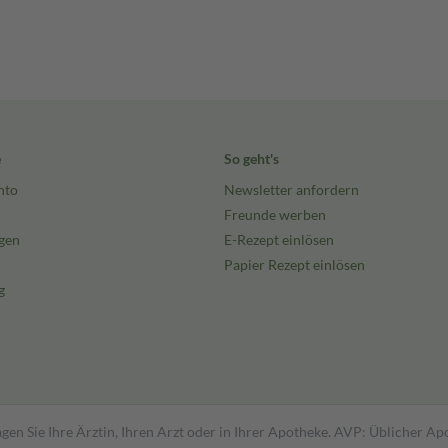
e
So geht's
nto
Newsletter anfordern
Freunde werben
gen
E-Rezept einlösen
Papier Rezept einlösen
g
gen Sie Ihre Ärztin, Ihren Arzt oder in Ihrer Apotheke. AVP: Üblicher A