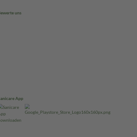
Bewerte uns
Sanicare App