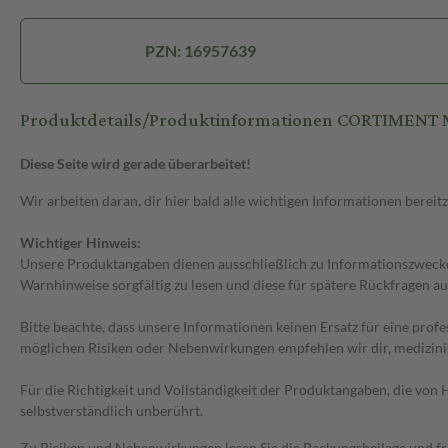
PZN: 16957639
Produktdetails/Produktinformationen CORTIMEN
Diese Seite wird gerade überarbeitet!
Wir arbeiten daran, dir hier bald alle wichtigen Informationen bereitz
Wichtiger Hinweis:
Unsere Produktangaben dienen ausschließlich zu Informationszwecken
Warnhinweise sorgfältig zu lesen und diese für spätere Rückfragen au
Bitte beachte, dass unsere Informationen keinen Ersatz für eine prof
möglichen Risiken oder Nebenwirkungen empfehlen wir dir, medizini
Für die Richtigkeit und Vollständigkeit der Produktangaben, die vo
selbstverständlich unberührt.
Zu Risiken und Nebenwirkungen lesen Sie die Packungsbeilage und frag