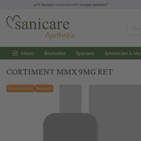
3
E-Rezept:
Heute bestellt,
morgen geliefert
Menü
Bestseller
Sparsets
Schmerzen & Ver
CORTIMENT MMX 9MG RET
Rezeptpflichtig
Reimport