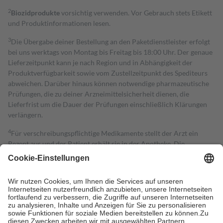
2
Biozidprodukte
vorsichtig verwenden. Vor Gebrauch stets Etikett
und Produktinformationen lesen.
3
Die Übergabe deiner Bestellung an den Paketdienstleister erfolgt
bei uns werktags von Montag bis Freitag bis 18:00 Uhr. Der genaue
Lieferzeitpunkt kann je nach Region und in Abhängigkeit der
Produktverfügbarkeit sowie vom Zustellzeitpunkt des Spediteurs
abweichen. Darüber hinaus können notwendige pharmazeutische
Prüfungen, die zu deiner Arzneimittelsicherheit dienen, die
Lieferfrist um die Dauer der Prüfungen einschließlich Klärungen
verlängern.
4
Für verschreibungspflichtige Medikamente stellt der Arzt ein
Rezept aus und der Patient erhält sie in der Apotheke. Die
gesetzliche Krankenversicherung übernimmt in der Regel die
Kosten dafür, der Versicherte trägt einen Teil davon als Zuzahlung
mit.
Grundsätzlich leisten Mitglieder Zuzahlungen in Höhe von zehn
Prozent des Abgabepreises,
mindestens
jedoch
fünf Euro
und
höchstens zehn Euro.
Es sind jedoch nie mehr als die tatsächlichen
Kosten der Leistung zu entrichten.