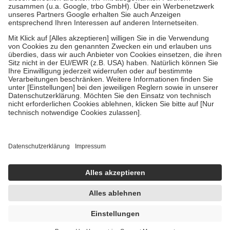
Diese Regeln gelten grundsätzlich auch für Online-Apotheken.
Bei Heilmitteln und häuslicher Krankenpflege beträgt die
Zuzahlung zehn Prozent der Kosten sowie zehn Euro je
Verordnung.
Um das Engagement der Versicherten für ihre eigene Gesundheit zu
stärken und die besondere Stellung der Familie zu unterstützen,
fallen
keine Zuzahlungen
an bei:
• Kindern und Jugendlichen bis zum vollendeten 18. Lebensjahr
mit Ausnahme der Fahrkosten
• Untersuchungen zur Vorsorge und Früherkennung, die von der
GKV getragen werden
• empfohlenen Schutzimpfungen
• Harn- und Blutteststreifen
Wir nutzen Trusted Shops als unabhängigen Dienstleister für die
Einholung von Bewertungen. Trusted Shops hat Maßnahmen
getroffen, um sicherzustellen, dass es sich um echte Bewertungen
handelt. Mehr Informationen findest du hier:
https://help.etrusted.com/hc/de/articles/4419944605341