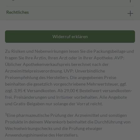
Rechtliches
Widerruf erklären
Zu Risiken und Nebenwirkungen lesen Sie die Packungsbeilage und
fragen Sie Ihre Ärztin, Ihren Arzt oder in Ihrer Apotheke. AVP:
Üblicher Apothekenverkaufspreis berechnet nach der
Arzneimittelpreisverordnung. UVP: Unverbindliche
Preisempfehlung des Herstellers. Die angegebenen Preise
beinhalten die gesetzlich vorgeschriebene Mehrwertsteuer, ggf.
zzgl. 3,95 € Versandkosten. Ab 29,00 € Bestell­wert versand­kosten­
frei. Preisänderungen und Irrtümer vorbehalten. Alle Angebote
und Gratis-Beigaben nur solange der Vorrat reicht.
1
Eine pharmazeutische Prüfung der Arzneimittel und sonstigen
Produkte in deinem Warenkorb beinhaltet die Durchführung von
Wechselwirkungschecks und die Prüfung etwaiger
Anwendungshinweise des Herstellers.