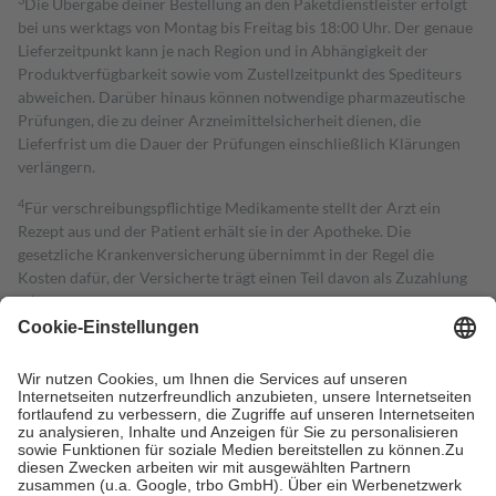
Die Übergabe deiner Bestellung an den Paketdienstleister erfolgt
bei uns werktags von Montag bis Freitag bis 18:00 Uhr. Der genaue
Lieferzeitpunkt kann je nach Region und in Abhängigkeit der
Produktverfügbarkeit sowie vom Zustellzeitpunkt des Spediteurs
abweichen. Darüber hinaus können notwendige pharmazeutische
Prüfungen, die zu deiner Arzneimittelsicherheit dienen, die
Lieferfrist um die Dauer der Prüfungen einschließlich Klärungen
verlängern.
4
Für verschreibungspflichtige Medikamente stellt der Arzt ein
Rezept aus und der Patient erhält sie in der Apotheke. Die
gesetzliche Krankenversicherung übernimmt in der Regel die
Kosten dafür, der Versicherte trägt einen Teil davon als Zuzahlung
mit.
Grundsätzlich leisten Mitglieder Zuzahlungen in Höhe von zehn
Prozent des Abgabepreises,
mindestens
jedoch
fünf Euro
und
höchstens zehn Euro.
Es sind jedoch nie mehr als die tatsächlichen
Kosten der Leistung zu entrichten.
Diese Regeln gelten grundsätzlich auch für Online-Apotheken.
Bei Heilmitteln und häuslicher Krankenpflege beträgt die
Zuzahlung zehn Prozent der Kosten sowie zehn Euro je
Verordnung.