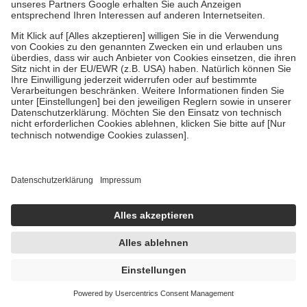
Um das Engagement der Versicherten für ihre eigene Gesundheit zu
stärken und die besondere Stellung der Familie zu unterstützen,
fallen
keine Zuzahlungen
an bei:
• Kindern und Jugendlichen bis zum vollendeten 18. Lebensjahr
mit Ausnahme der Fahrkosten
• Untersuchungen zur Vorsorge und Früherkennung, die von der
GKV getragen werden
• empfohlenen Schutzimpfungen
• Harn- und Blutteststreifen
Wir nutzen Trusted Shops als unabhängigen Dienstleister für die
Einholung von Bewertungen. Trusted Shops hat Maßnahmen
getroffen, um sicherzustellen, dass es sich um echte Bewertungen
handelt. Mehr Informationen findest du hier:
https://help.etrusted.com/hc/de/articles/4419944605341
Einige Bilder und Inhalte wurden unter Zuhilfenahme künstlicher
Intelligenz erstellt.