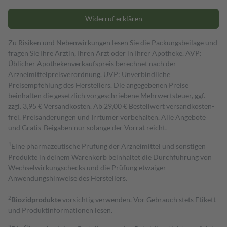
Widerruf erklären
Zu Risiken und Nebenwirkungen lesen Sie die Packungsbeilage und
fragen Sie Ihre Ärztin, Ihren Arzt oder in Ihrer Apotheke. AVP:
Üblicher Apothekenverkaufspreis berechnet nach der
Arzneimittelpreisverordnung. UVP: Unverbindliche
Preisempfehlung des Herstellers. Die angegebenen Preise
beinhalten die gesetzlich vorgeschriebene Mehrwertsteuer, ggf.
zzgl. 3,95 € Versandkosten. Ab 29,00 € Bestell­wert versand­kosten­
frei. Preisänderungen und Irrtümer vorbehalten. Alle Angebote
und Gratis-Beigaben nur solange der Vorrat reicht.
1
Eine pharmazeutische Prüfung der Arzneimittel und sonstigen
Produkte in deinem Warenkorb beinhaltet die Durchführung von
Wechselwirkungschecks und die Prüfung etwaiger
Anwendungshinweise des Herstellers.
2
Biozidprodukte
vorsichtig verwenden. Vor Gebrauch stets Etikett
und Produktinformationen lesen.
3