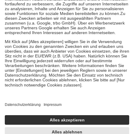
Prozent des Abgabepreises,
mindestens
jedoch
fünf Euro
und
höchstens zehn Euro.
Es sind jedoch nie mehr als die tatsächlichen
Kosten der Leistung zu entrichten.
Diese Regeln gelten grundsätzlich auch für Online-Apotheken.
Bei Heilmitteln und häuslicher Krankenpflege beträgt die
Zuzahlung zehn Prozent der Kosten sowie zehn Euro je
Verordnung.
Um das Engagement der Versicherten für ihre eigene Gesundheit zu
stärken und die besondere Stellung der Familie zu unterstützen,
fallen
keine Zuzahlungen
an bei:
• Kindern und Jugendlichen bis zum vollendeten 18. Lebensjahr
mit Ausnahme der Fahrkosten
• Untersuchungen zur Vorsorge und Früherkennung, die von der
GKV getragen werden
• empfohlenen Schutzimpfungen
• Harn- und Blutteststreifen
Wir nutzen Trusted Shops als unabhängigen Dienstleister für die
Einholung von Bewertungen. Trusted Shops hat Maßnahmen
getroffen, um sicherzustellen, dass es sich um echte Bewertungen
handelt. Mehr Informationen findest du hier:
https://help.etrusted.com/hc/de/articles/4419944605341