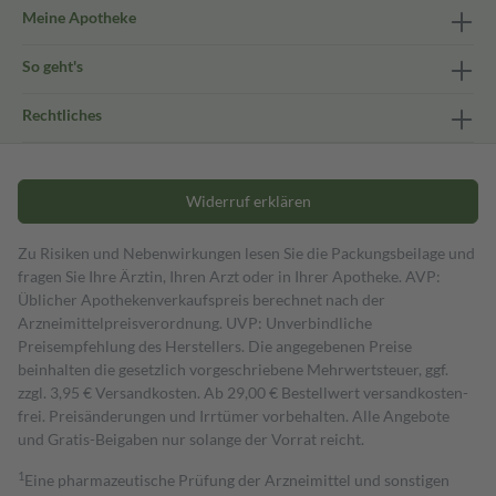
Meine Apotheke
So geht's
Rechtliches
Widerruf erklären
Zu Risiken und Nebenwirkungen lesen Sie die Packungsbeilage und
fragen Sie Ihre Ärztin, Ihren Arzt oder in Ihrer Apotheke. AVP:
Üblicher Apothekenverkaufspreis berechnet nach der
Arzneimittelpreisverordnung. UVP: Unverbindliche
Preisempfehlung des Herstellers. Die angegebenen Preise
beinhalten die gesetzlich vorgeschriebene Mehrwertsteuer, ggf.
zzgl. 3,95 € Versandkosten. Ab 29,00 € Bestell­wert versand­kosten­
frei. Preisänderungen und Irrtümer vorbehalten. Alle Angebote
und Gratis-Beigaben nur solange der Vorrat reicht.
1
Eine pharmazeutische Prüfung der Arzneimittel und sonstigen