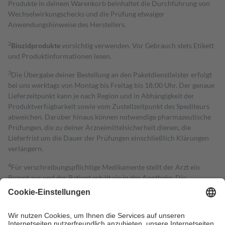
Produkte in deinem Warenkorb beinhaltet die Durchführung von
Wechselwirkungschecks und die Prüfung etwaiger
Anwendungshinweise des Herstellers.
2
Biozidprodukte
vorsichtig verwenden. Vor Gebrauch stets Etikett
und Produktinformationen lesen.
3
Die Übergabe deiner Bestellung an den Paketdienstleister erfolgt
bei uns werktags von Montag bis Freitag bis 18:00 Uhr. Der genaue
Lieferzeitpunkt kann je nach Region und in Abhängigkeit der
Produktverfügbarkeit sowie vom Zustellzeitpunkt des Spediteurs
abweichen. Darüber hinaus können notwendige pharmazeutische
Prüfungen, die zu deiner Arzneimittelsicherheit dienen, die
Lieferfrist um die Dauer der Prüfungen einschließlich Klärungen
verlängern.
4
Für verschreibungspflichtige Medikamente stellt der Arzt ein
Rezept aus und der Patient erhält sie in der Apotheke. Die
gesetzliche Krankenversicherung übernimmt in der Regel die
Kosten dafür, der Versicherte trägt einen Teil davon als Zuzahlung
mit.
Grundsätzlich leisten Mitglieder Zuzahlungen in Höhe von zehn