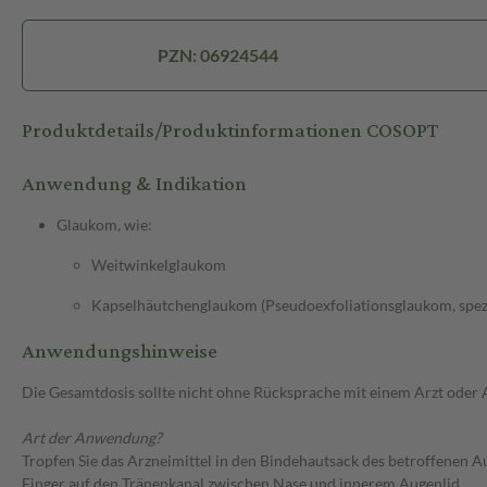
PZN: 06924544
Produktdetails/Produktinformationen COSOPT
Anwendung & Indikation
Glaukom, wie:
Weitwinkelglaukom
Kapselhäutchenglaukom (Pseudoexfoliationsglaukom, spez
Anwendungshinweise
Die Gesamtdosis sollte nicht ohne Rücksprache mit einem Arzt oder
Art der Anwendung?
Tropfen Sie das Arzneimittel in den Bindehautsack des betroffenen A
Finger auf den Tränenkanal zwischen Nase und innerem Augenlid.