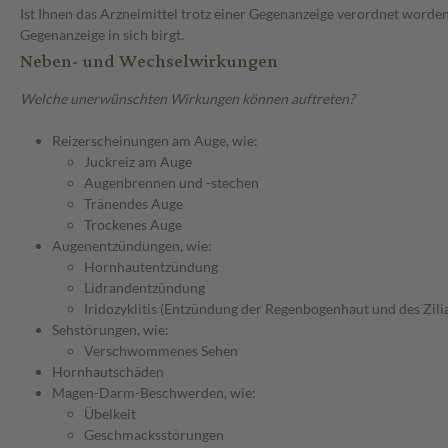
Ist Ihnen das Arzneimittel trotz einer Gegenanzeige verordnet worden
Gegenanzeige in sich birgt.
Neben- und Wechselwirkungen
Welche unerwünschten Wirkungen können auftreten?
Reizerscheinungen am Auge, wie:
Juckreiz am Auge
Augenbrennen und -stechen
Tränendes Auge
Trockenes Auge
Augenentzündungen, wie:
Hornhautentzündung
Lidrandentzündung
Iridozyklitis (Entzündung der Regenbogenhaut und des Zili
Sehstörungen, wie:
Verschwommenes Sehen
Hornhautschäden
Magen-Darm-Beschwerden, wie:
Übelkeit
Geschmacksstörungen