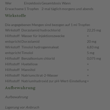
Wer
Einzeldosis
Gesamtdosis
Wann
Erwachsene
1 Tropfen
2-mal täglich
morgens und abends
Wirkstoffe
Die angegebenen Mengen sind bezogen auf 1 ml Tropfen
Wirkstoff
Dorzolamid hydrochlorid
22,25 mg
Hilfsstoff
Wasser für Injektionszwecke
+
entspricht
Dorzolamid
20 mg
Wirkstoff
Timolol hydrogenmaleat
6,83 mg
entspricht
Timolol
5 mg
Hilfsstoff
Benzalkonium chlorid
0,075 mg
Hilfsstoff
Hyetellose
+
Hilfsstoff
Mannitol
+
Hilfsstoff
Natriumcitrat-2-Wasser
+
Hilfsstoff
Natriumhydroxid zur pH-Wert-Einstellung
+
Aufbewahrung
Aufbewahrung
Lagerung vor Anbruch