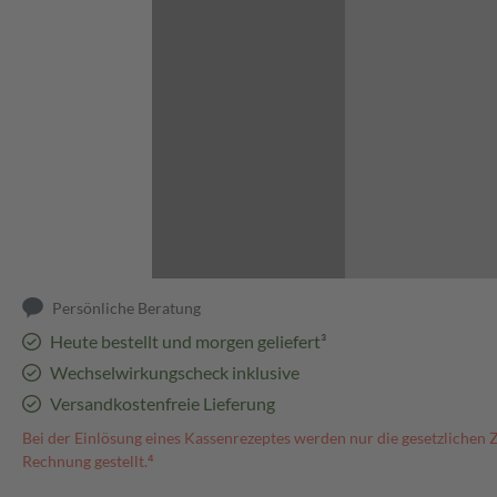
Abbildung kann abweichen
Persönliche Beratung
Heute bestellt und morgen geliefert³
Wechselwirkungscheck inklusive
Versandkostenfreie Lieferung
Bei der Einlösung eines Kassenrezeptes werden nur die gesetzlichen 
Rechnung gestellt.⁴