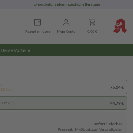
persönliche
pharmazeutische Beratung
Rezept einlösen
Mein Konto
0,00 €
Deine Vorteile
pp
75,04 €
33 € / 1 l)
44,79 €
00 € / 1 l)
sofort lieferbar
Preise inkl. MwSt. ggf. zzgl. Versandkosten