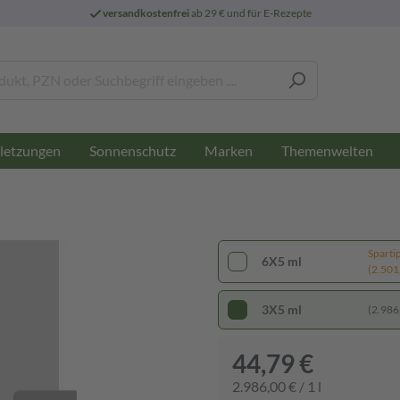
versandkostenfrei
ab 29 € und für E-Rezepte
letzungen
Sonnenschutz
Marken
Themenwelten
Sparti
6X5 ml
(2.501,
3X5 ml
(2.986,
44,79 €
2.986,00 € / 1 l