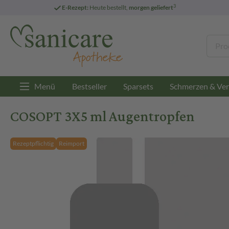
3
E-Rezept:
Heute bestellt,
morgen geliefert
Menü
Bestseller
Sparsets
Schmerzen & Ver
COSOPT 3X5 ml Augentropfen
Rezeptpflichtig
Reimport