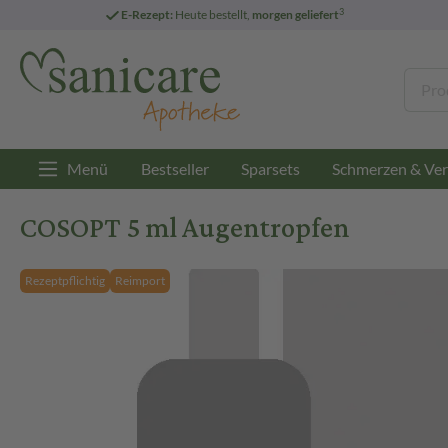
3
E-Rezept:
Heute bestellt,
morgen geliefert
Menü
Bestseller
Sparsets
Schmerzen & Ver
COSOPT 5 ml Augentropfen
Rezeptpflichtig
Reimport