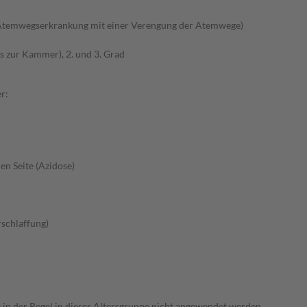
Atemwegserkrankung mit einer Verengung der Atemwege)
s zur Kammer), 2. und 3. Grad
r:
en Seite (Azidose)
schlaffung)
e in der Regel in dieser Altersgruppe nicht angewendet werden.