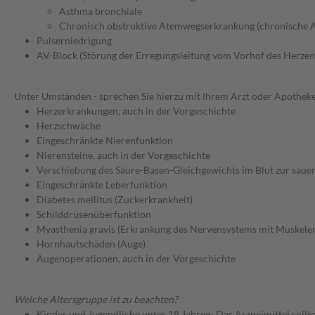
Asthma bronchiale
Chronisch obstruktive Atemwegserkrankung (chronische 
Pulserniedrigung
AV-Block (Störung der Erregungsleitung vom Vorhof des Herzen
Unter Umständen - sprechen Sie hierzu mit Ihrem Arzt oder Apotheke
Herzerkrankungen, auch in der Vorgeschichte
Herzschwäche
Eingeschränkte Nierenfunktion
Nierensteine, auch in der Vorgeschichte
Verschiebung des Säure-Basen-Gleichgewichts im Blut zur sauer
Eingeschränkte Leberfunktion
Diabetes mellitus (Zuckerkrankheit)
Schilddrüsenüberfunktion
Myasthenia gravis (Erkrankung des Nervensystems mit Muskeler
Hornhautschäden (Auge)
Augenoperationen, auch in der Vorgeschichte
Welche Altersgruppe ist zu beachten?
Kinder und Jugendliche unter 18 Jahren: Das Arzneimittel sollt