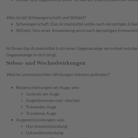
Was ist mit Schwangerschaft und Stillzeit?
Schwangerschaft: Das Arzneimittel sollte nach derzeitigen Erk
Stillzeit: Von einer Anwendung wird nach derzeitigen Erkenntniss
Ist Ihnen das Arzneimittel trotz einer Gegenanzeige verordnet worden
Gegenanzeige in sich birgt.
Neben- und Wechselwirkungen
Welche unerwünschten Wirkungen können auftreten?
Reizerscheinungen am Auge, wie:
Juckreiz am Auge
Augenbrennen und -stechen
Tränendes Auge
Trockenes Auge
Augenentzündungen, wie:
Hornhautentzündung
Lidrandentzündung