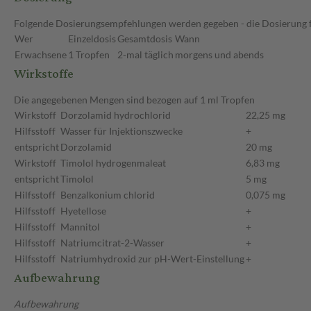
Folgende Dosierungsempfehlungen werden gegeben - die Dosierung fü
Wer
Einzeldosis
Gesamtdosis
Wann
Erwachsene
1 Tropfen
2-mal täglich
morgens und abends
Wirkstoffe
Die angegebenen Mengen sind bezogen auf 1 ml Tropfen
Wirkstoff
Dorzolamid hydrochlorid
22,25 mg
Hilfsstoff
Wasser für Injektionszwecke
+
entspricht
Dorzolamid
20 mg
Wirkstoff
Timolol hydrogenmaleat
6,83 mg
entspricht
Timolol
5 mg
Hilfsstoff
Benzalkonium chlorid
0,075 mg
Hilfsstoff
Hyetellose
+
Hilfsstoff
Mannitol
+
Hilfsstoff
Natriumcitrat-2-Wasser
+
Hilfsstoff
Natriumhydroxid zur pH-Wert-Einstellung
+
Aufbewahrung
Aufbewahrung