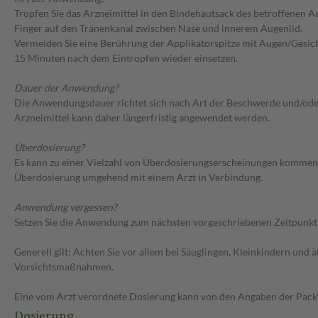
Tropfen Sie das Arzneimittel in den Bindehautsack des betroffenen A
Finger auf den Tränenkanal zwischen Nase und innerem Augenlid.
Vermeiden Sie eine Berührung der Applikatorspitze mit Augen/Gesicht
15 Minuten nach dem Eintropfen wieder einsetzen.
Dauer der Anwendung?
Die Anwendungsdauer richtet sich nach Art der Beschwerde und/oder 
Arzneimittel kann daher längerfristig angewendet werden.
Überdosierung?
Es kann zu einer Vielzahl von Überdosierungserscheinungen kommen, 
Überdosierung umgehend mit einem Arzt in Verbindung.
Anwendung vergessen?
Setzen Sie die Anwendung zum nächsten vorgeschriebenen Zeitpunkt g
Generell gilt: Achten Sie vor allem bei Säuglingen, Kleinkindern un
Vorsichtsmaßnahmen.
Eine vom Arzt verordnete Dosierung kann von den Angaben der Packun
Dosierung