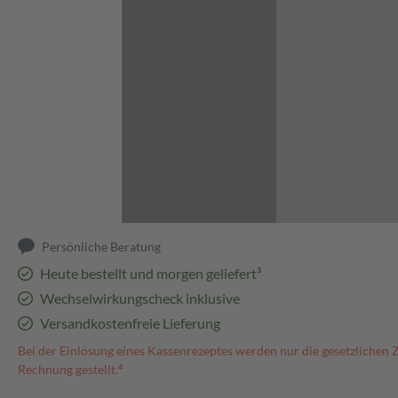
Abbildung kann abweichen
Persönliche Beratung
Heute bestellt und morgen geliefert³
Wechselwirkungscheck inklusive
Versandkostenfreie Lieferung
Bei der Einlösung eines Kassenrezeptes werden nur die gesetzlichen 
Rechnung gestellt.⁴