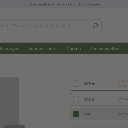
versandkostenfrei
ab 29 € und für E-Rezepte
letzungen
Sonnenschutz
Marken
Themenwelten
Sparti
6X5 ml
(2.584,
3X5 ml
(2.984,
5 ml
(4.254,