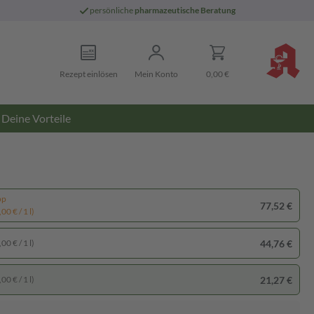
persönliche
pharmazeutische Beratung
Rezept einlösen
Mein Konto
0,00 €
Deine Vorteile
pp
77,52 €
00 € / 1 l)
44,76 €
00 € / 1 l)
21,27 €
00 € / 1 l)