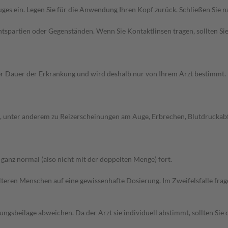
uges ein. Legen Sie für die Anwendung Ihren Kopf zurück. Schließen Sie
spartien oder Gegenständen. Wenn Sie Kontaktlinsen tragen, sollten Sie
Dauer der Erkrankung und wird deshalb nur von Ihrem Arzt bestimmt. Pri
unter anderem zu Reizerscheinungen am Auge, Erbrechen, Blutdruckabfall
anz normal (also nicht mit der doppelten Menge) fort.
d älteren Menschen auf eine gewissenhafte Dosierung. Im Zweifelsfalle f
gsbeilage abweichen. Da der Arzt sie individuell abstimmt, sollten Si