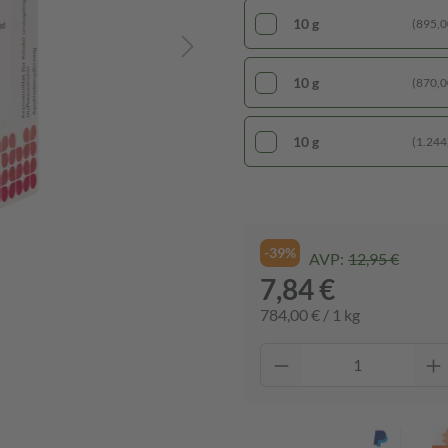
10 g
(895,00
10 g
(870,00
10 g
(1.244,
-39%
AVP:
12,95 €
7,84 €
784,00 € / 1 kg