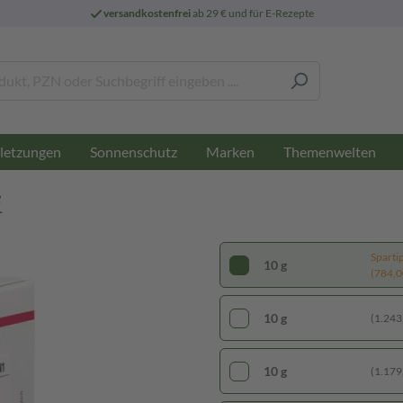
versandkostenfrei
ab 29 € und für E-Rezepte
letzungen
Sonnenschutz
Marken
Themenwelten
i
Sparti
10 g
(784,00
10 g
(1.243,
10 g
(1.179,