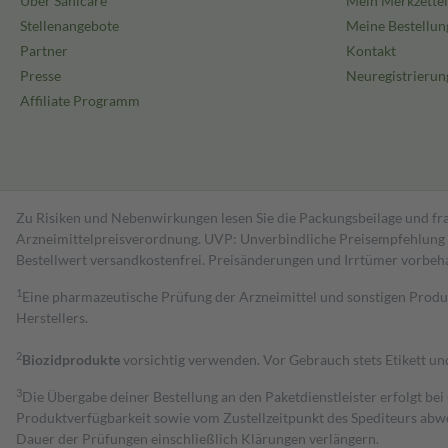
Über Sanicare
Mein Merkzettel
Stellenangebote
Meine Bestellun
Partner
Kontakt
Presse
Neuregistrierun
Affiliate Programm
Zu Risiken und Nebenwirkungen lesen Sie die Packungsbeilage und fra
Arzneimittelpreisverordnung. UVP: Unverbindliche Preisempfehlung de
Bestell­wert versand­kosten­frei. Preisänderungen und Irrtümer vorbeh
1
Eine pharmazeutische Prüfung der Arzneimittel und sonstigen Pro
Herstellers.
2
Biozidprodukte
vorsichtig verwenden. Vor Gebrauch stets Etikett u
3
Die Übergabe deiner Bestellung an den Paketdienstleister erfolgt bei
Produktverfügbarkeit sowie vom Zustellzeitpunkt des Spediteurs abwe
Dauer der Prüfungen einschließlich Klärungen verlängern.