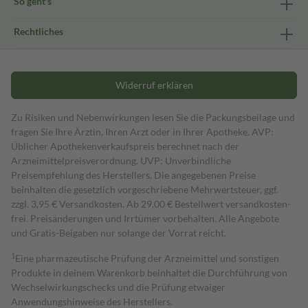
So geht's
Rechtliches
Widerruf erklären
Zu Risiken und Nebenwirkungen lesen Sie die Packungsbeilage und
fragen Sie Ihre Ärztin, Ihren Arzt oder in Ihrer Apotheke. AVP:
Üblicher Apothekenverkaufspreis berechnet nach der
Arzneimittelpreisverordnung. UVP: Unverbindliche
Preisempfehlung des Herstellers. Die angegebenen Preise
beinhalten die gesetzlich vorgeschriebene Mehrwertsteuer, ggf.
zzgl. 3,95 € Versandkosten. Ab 29,00 € Bestell­wert versand­kosten­
frei. Preisänderungen und Irrtümer vorbehalten. Alle Angebote
und Gratis-Beigaben nur solange der Vorrat reicht.
1
Eine pharmazeutische Prüfung der Arzneimittel und sonstigen
Produkte in deinem Warenkorb beinhaltet die Durchführung von
Wechselwirkungschecks und die Prüfung etwaiger
Anwendungshinweise des Herstellers.