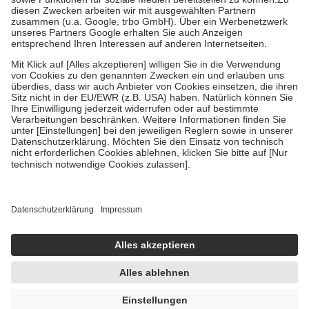
Diese Regeln gelten grundsätzlich auch für Online-Apotheken.
Bei Heilmitteln und häuslicher Krankenpflege beträgt die
Zuzahlung zehn Prozent der Kosten sowie zehn Euro je
Verordnung.
Um das Engagement der Versicherten für ihre eigene Gesundheit zu
stärken und die besondere Stellung der Familie zu unterstützen,
fallen
keine Zuzahlungen
an bei:
• Kindern und Jugendlichen bis zum vollendeten 18. Lebensjahr
mit Ausnahme der Fahrkosten
• Untersuchungen zur Vorsorge und Früherkennung, die von der
GKV getragen werden
• empfohlenen Schutzimpfungen
• Harn- und Blutteststreifen
Wir nutzen Trusted Shops als unabhängigen Dienstleister für die
Einholung von Bewertungen. Trusted Shops hat Maßnahmen
getroffen, um sicherzustellen, dass es sich um echte Bewertungen
handelt. Mehr Informationen findest du hier:
https://help.etrusted.com/hc/de/articles/4419944605341
Einige Bilder und Inhalte wurden unter Zuhilfenahme künstlicher
Intelligenz erstellt.