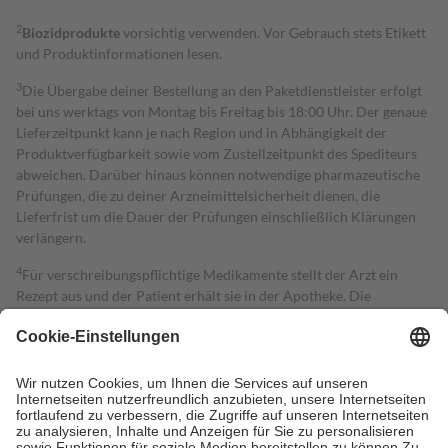
2
Biozidprodukte
vorsichtig verwenden. Vor Gebrauch stets Etikett
und Produktinformationen lesen.
3
Die Übergabe deiner Bestellung an den Paketdienstleister erfolgt
bei uns werktags von Montag bis Freitag bis 18:00 Uhr. Der genaue
Lieferzeitpunkt kann je nach Region und in Abhängigkeit der
Produktverfügbarkeit sowie vom Zustellzeitpunkt des Spediteurs
abweichen. Darüber hinaus können notwendige pharmazeutische
Prüfungen, die zu deiner Arzneimittelsicherheit dienen, die
Lieferfrist um die Dauer der Prüfungen einschließlich Klärungen
verlängern.
4
Für verschreibungspflichtige Medikamente stellt der Arzt ein
Rezept aus und der Patient erhält sie in der Apotheke. Die
gesetzliche Krankenversicherung übernimmt in der Regel die
Kosten dafür, der Versicherte trägt einen Teil davon als Zuzahlung
mit.
Grundsätzlich leisten Mitglieder Zuzahlungen in Höhe von zehn
Prozent des Abgabepreises,
mindestens
jedoch
fünf Euro
und
höchstens zehn Euro.
Es sind jedoch nie mehr als die tatsächlichen
Kosten der Leistung zu entrichten.