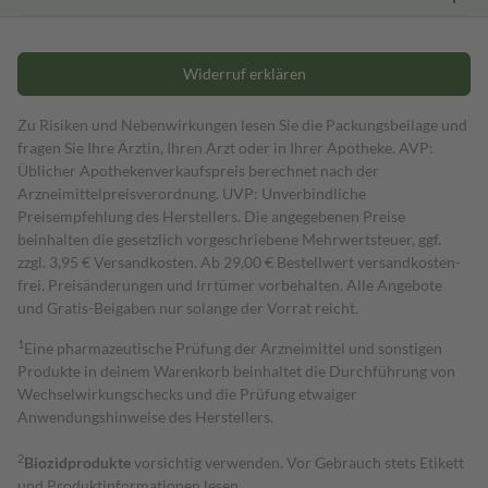
Widerruf erklären
Zu Risiken und Nebenwirkungen lesen Sie die Packungsbeilage und
fragen Sie Ihre Ärztin, Ihren Arzt oder in Ihrer Apotheke. AVP:
Üblicher Apothekenverkaufspreis berechnet nach der
Arzneimittelpreisverordnung. UVP: Unverbindliche
Preisempfehlung des Herstellers. Die angegebenen Preise
beinhalten die gesetzlich vorgeschriebene Mehrwertsteuer, ggf.
zzgl. 3,95 € Versandkosten. Ab 29,00 € Bestell­wert versand­kosten­
frei. Preisänderungen und Irrtümer vorbehalten. Alle Angebote
und Gratis-Beigaben nur solange der Vorrat reicht.
1
Eine pharmazeutische Prüfung der Arzneimittel und sonstigen
Produkte in deinem Warenkorb beinhaltet die Durchführung von
Wechselwirkungschecks und die Prüfung etwaiger
Anwendungshinweise des Herstellers.
2
Biozidprodukte
vorsichtig verwenden. Vor Gebrauch stets Etikett
und Produktinformationen lesen.