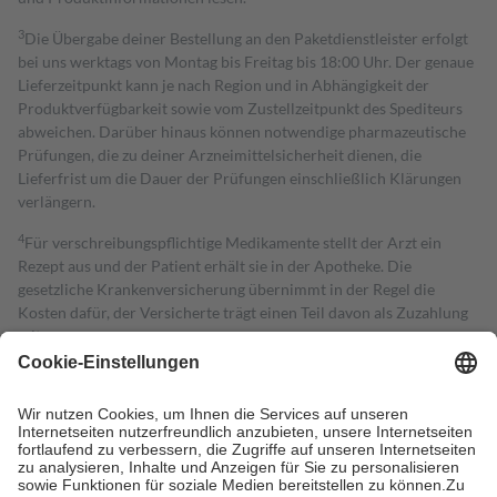
3
Die Übergabe deiner Bestellung an den Paketdienstleister erfolgt
bei uns werktags von Montag bis Freitag bis 18:00 Uhr. Der genaue
Lieferzeitpunkt kann je nach Region und in Abhängigkeit der
Produktverfügbarkeit sowie vom Zustellzeitpunkt des Spediteurs
abweichen. Darüber hinaus können notwendige pharmazeutische
Prüfungen, die zu deiner Arzneimittelsicherheit dienen, die
Lieferfrist um die Dauer der Prüfungen einschließlich Klärungen
verlängern.
4
Für verschreibungspflichtige Medikamente stellt der Arzt ein
Rezept aus und der Patient erhält sie in der Apotheke. Die
gesetzliche Krankenversicherung übernimmt in der Regel die
Kosten dafür, der Versicherte trägt einen Teil davon als Zuzahlung
mit.
Grundsätzlich leisten Mitglieder Zuzahlungen in Höhe von zehn
Prozent des Abgabepreises,
mindestens
jedoch
fünf Euro
und
höchstens zehn Euro.
Es sind jedoch nie mehr als die tatsächlichen
Kosten der Leistung zu entrichten.
Diese Regeln gelten grundsätzlich auch für Online-Apotheken.
Bei Heilmitteln und häuslicher Krankenpflege beträgt die