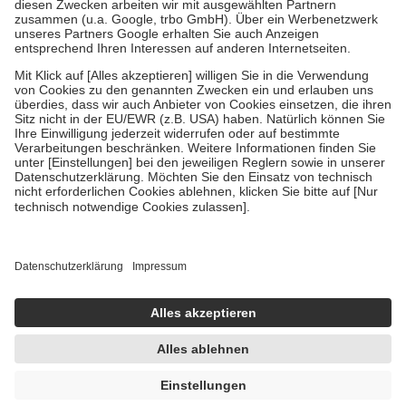
Zuzahlung zehn Prozent der Kosten sowie zehn Euro je
Verordnung.
Um das Engagement der Versicherten für ihre eigene Gesundheit zu
stärken und die besondere Stellung der Familie zu unterstützen,
fallen
keine Zuzahlungen
an bei:
• Kindern und Jugendlichen bis zum vollendeten 18. Lebensjahr
mit Ausnahme der Fahrkosten
• Untersuchungen zur Vorsorge und Früherkennung, die von der
GKV getragen werden
• empfohlenen Schutzimpfungen
• Harn- und Blutteststreifen
Wir nutzen Trusted Shops als unabhängigen Dienstleister für die
Einholung von Bewertungen. Trusted Shops hat Maßnahmen
getroffen, um sicherzustellen, dass es sich um echte Bewertungen
handelt. Mehr Informationen findest du hier:
https://help.etrusted.com/hc/de/articles/4419944605341
Einige Bilder und Inhalte wurden unter Zuhilfenahme künstlicher
Intelligenz erstellt.