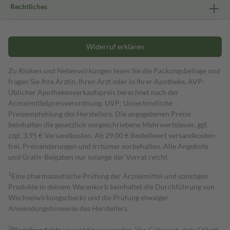
Rechtliches
Widerruf erklären
Zu Risiken und Nebenwirkungen lesen Sie die Packungsbeilage und
fragen Sie Ihre Ärztin, Ihren Arzt oder in Ihrer Apotheke. AVP:
Üblicher Apothekenverkaufspreis berechnet nach der
Arzneimittelpreisverordnung. UVP: Unverbindliche
Preisempfehlung des Herstellers. Die angegebenen Preise
beinhalten die gesetzlich vorgeschriebene Mehrwertsteuer, ggf.
zzgl. 3,95 € Versandkosten. Ab 29,00 € Bestell­wert versand­kosten­
frei. Preisänderungen und Irrtümer vorbehalten. Alle Angebote
und Gratis-Beigaben nur solange der Vorrat reicht.
1
Eine pharmazeutische Prüfung der Arzneimittel und sonstigen
Produkte in deinem Warenkorb beinhaltet die Durchführung von
Wechselwirkungschecks und die Prüfung etwaiger
Anwendungshinweise des Herstellers.
2
Biozidprodukte
vorsichtig verwenden. Vor Gebrauch stets Etikett