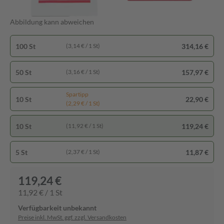
Abbildung kann abweichen
100 St
314,16 €
(3,14 € / 1 St)
50 St
157,97 €
(3,16 € / 1 St)
Spartipp
10 St
22,90 €
(2,29 € / 1 St)
10 St
119,24 €
(11,92 € / 1 St)
5 St
11,87 €
(2,37 € / 1 St)
119,24 €
11,92 € / 1 St
Verfügbarkeit unbekannt
Preise inkl. MwSt. ggf. zzgl. Versandkosten