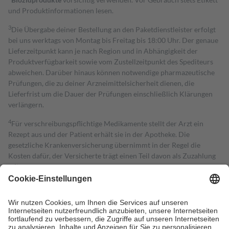
und Produktinformationen lesen.
3
Die Übergabe deiner Bestellung an den Paketdienstleister erfolgt
bei uns werktags von Montag bis Freitag bis 18:00 Uhr. Der genaue
Lieferzeitpunkt kann je nach Region und in Abhängigkeit der
Produktverfügbarkeit sowie vom Zustellzeitpunkt des Spediteurs
abweichen. Darüber hinaus können notwendige pharmazeutische
Prüfungen, die zu deiner Arzneimittelsicherheit dienen, die
Lieferfrist um die Dauer der Prüfungen einschließlich Klärungen
verlängern.
4
Für verschreibungspflichtige Medikamente stellt der Arzt ein
Rezept aus und der Patient erhält sie in der Apotheke. Die
gesetzliche Krankenversicherung übernimmt in der Regel die
Kosten dafür, der Versicherte trägt einen Teil davon als Zuzahlung
mit.
Grundsätzlich leisten Mitglieder Zuzahlungen in Höhe von zehn
Prozent des Abgabepreises,
mindestens
jedoch
fünf Euro
und
höchstens zehn Euro.
Es sind jedoch nie mehr als die tatsächlichen
Kosten der Leistung zu entrichten.
Diese Regeln gelten grundsätzlich auch für Online-Apotheken.