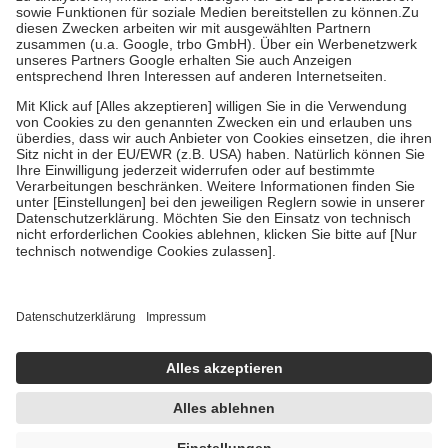
Bei Heilmitteln und häuslicher Krankenpflege beträgt die
Zuzahlung zehn Prozent der Kosten sowie zehn Euro je
Verordnung.
Um das Engagement der Versicherten für ihre eigene Gesundheit zu
stärken und die besondere Stellung der Familie zu unterstützen,
fallen
keine Zuzahlungen
an bei:
• Kindern und Jugendlichen bis zum vollendeten 18. Lebensjahr
mit Ausnahme der Fahrkosten
• Untersuchungen zur Vorsorge und Früherkennung, die von der
GKV getragen werden
• empfohlenen Schutzimpfungen
• Harn- und Blutteststreifen
Wir nutzen Trusted Shops als unabhängigen Dienstleister für die
Einholung von Bewertungen. Trusted Shops hat Maßnahmen
getroffen, um sicherzustellen, dass es sich um echte Bewertungen
handelt. Mehr Informationen findest du hier:
https://help.etrusted.com/hc/de/articles/4419944605341
Einige Bilder und Inhalte wurden unter Zuhilfenahme künstlicher
Intelligenz erstellt.