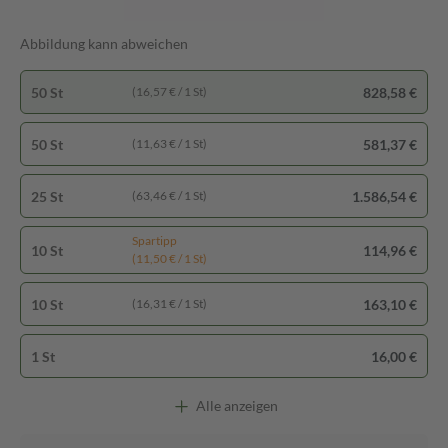
Abbildung kann abweichen
50 St
828,58 €
(16,57 € / 1 St)
50 St
581,37 €
(11,63 € / 1 St)
25 St
1.586,54 €
(63,46 € / 1 St)
Spartipp
10 St
114,96 €
(11,50 € / 1 St)
10 St
163,10 €
(16,31 € / 1 St)
1 St
16,00 €
Alle anzeigen