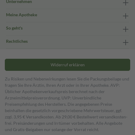
Unternehmen
Meine Apotheke
So geht's
Rechtliches
Widerruf erklären
Zu Risiken und Nebenwirkungen lesen Sie die Packungsbeilage und
fragen Sie Ihre Ärztin, Ihren Arzt oder in Ihrer Apotheke. AVP:
Üblicher Apothekenverkaufspreis berechnet nach der
Arzneimittelpreisverordnung. UVP: Unverbindliche
Preisempfehlung des Herstellers. Die angegebenen Preise
beinhalten die gesetzlich vorgeschriebene Mehrwertsteuer, ggf.
zzgl. 3,95 € Versandkosten. Ab 29,00 € Bestell­wert versand­kosten­
frei. Preisänderungen und Irrtümer vorbehalten. Alle Angebote
und Gratis-Beigaben nur solange der Vorrat reicht.