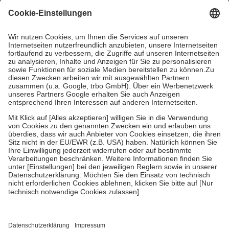
mit.
Grundsätzlich leisten Mitglieder Zuzahlungen in Höhe von zehn
Prozent des Abgabepreises,
mindestens
jedoch
fünf Euro
und
höchstens zehn Euro.
Es sind jedoch nie mehr als die tatsächlichen
Kosten der Leistung zu entrichten.
Diese Regeln gelten grundsätzlich auch für Online-Apotheken.
Bei Heilmitteln und häuslicher Krankenpflege beträgt die
Zuzahlung zehn Prozent der Kosten sowie zehn Euro je
Verordnung.
Um das Engagement der Versicherten für ihre eigene Gesundheit zu
stärken und die besondere Stellung der Familie zu unterstützen,
fallen
keine Zuzahlungen
an bei:
• Kindern und Jugendlichen bis zum vollendeten 18. Lebensjahr
mit Ausnahme der Fahrkosten
• Untersuchungen zur Vorsorge und Früherkennung, die von der
GKV getragen werden
• empfohlenen Schutzimpfungen
• Harn- und Blutteststreifen
Wir nutzen Trusted Shops als unabhängigen Dienstleister für die
Einholung von Bewertungen. Trusted Shops hat Maßnahmen
getroffen, um sicherzustellen, dass es sich um echte Bewertungen