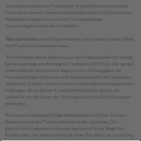
1
Eine pharmazeutische Prüfung der Arzneimittel und sonstigen
Produkte in deinem Warenkorb beinhaltet die Durchführung von
Wechselwirkungschecks und die Prüfung etwaiger
Anwendungshinweise des Herstellers.
2
Biozidprodukte
vorsichtig verwenden. Vor Gebrauch stets Etikett
und Produktinformationen lesen.
3
Die Übergabe deiner Bestellung an den Paketdienstleister erfolgt
bei uns werktags von Montag bis Freitag bis 18:00 Uhr. Der genaue
Lieferzeitpunkt kann je nach Region und in Abhängigkeit der
Produktverfügbarkeit sowie vom Zustellzeitpunkt des Spediteurs
abweichen. Darüber hinaus können notwendige pharmazeutische
Prüfungen, die zu deiner Arzneimittelsicherheit dienen, die
Lieferfrist um die Dauer der Prüfungen einschließlich Klärungen
verlängern.
4
Für verschreibungspflichtige Medikamente stellt der Arzt ein
Rezept aus und der Patient erhält sie in der Apotheke. Die
gesetzliche Krankenversicherung übernimmt in der Regel die
Kosten dafür, der Versicherte trägt einen Teil davon als Zuzahlung