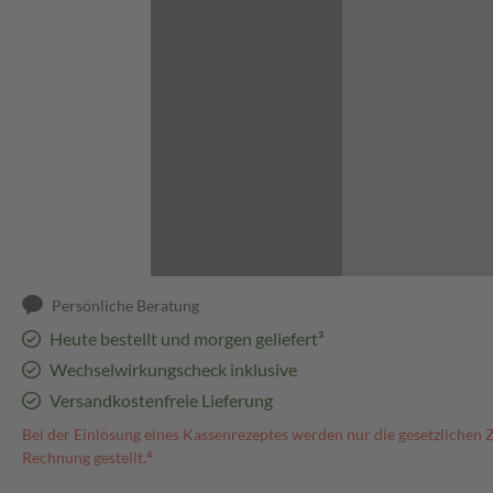
Abbildung kann abweichen
Persönliche Beratung
Heute bestellt und morgen geliefert³
Wechselwirkungscheck inklusive
Versandkostenfreie Lieferung
Bei der Einlösung eines Kassenrezeptes werden nur die gesetzlichen 
Rechnung gestellt.⁴