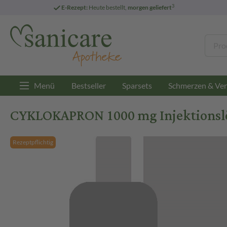
3
E-Rezept:
Heute bestellt,
morgen geliefert
Menü
Bestseller
Sparsets
Schmerzen & Ver
CYKLOKAPRON 1000 mg Injektionslö
Rezeptpflichtig