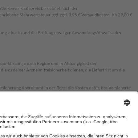
pothekenverkaufspreis berechnet nach der
hriebene Mehrwertsteuer, ggf. zzgl. 3,95 € Versandkosten. Ab 29,00 €
kungschecks und die Prüfung etwaiger Anwendungshinweise des
itpunkt kann je nach Region und in Abhängigkeit der
 zu deiner Arzneimittelsicherheit dienen, die Lieferfrist um die
ersicherung übernimmt in der Regel die Kosten dafür, der Versicherte
Euro.
Es sind jedoch nie mehr als die tatsächlichen Kosten der Leistung
e Zuzahlungen
an bei: