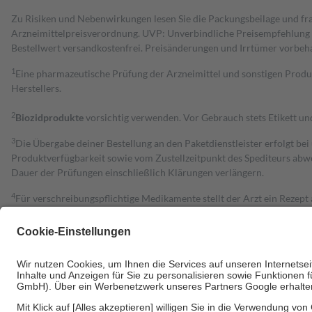
Zu Risiken und Nebenwirkungen lesen Sie die Packungsbeilage und fra
Arzneimittelpreisverordnung. UVP: Unverbindliche Preisempfehlung de
Bestell­wert versand­kosten­frei. Preisänderungen und Irrtümer vorbeh
1
Eine pharmazeutische Prüfung der Arzneimittel und sonstigen Pro
Herstellers.
2
Biozidprodukte
vorsichtig verwenden. Vor Gebrauch stets Etikett u
3
Die Übergabe deiner Bestellung an den Paketdienstleister erfolgt bei
Produktverfügbarkeit sowie vom Zustellzeitpunkt des Spediteurs abwe
Dauer der Prüfungen einschließlich Klärungen verlängern.
4
Für verschreibungspflichtige Medikamente stellt der Arzt ein Rezept 
trägt einen Teil davon als Zuzahlung mit.
Grundsätzlich leisten Mitglieder Zuzahlungen in Höhe von zehn Proz
zu entrichten.
Diese Regeln gelten grundsätzlich auch für Online-Apotheken.
Bei Heilmitteln und häuslicher Krankenpflege beträgt die Zuzahlung 
Um das Engagement der Versicherten für ihre eigene Gesundheit zu stä
• Kindern und Jugendlichen bis zum vollendeten 18. Lebensjahr mit