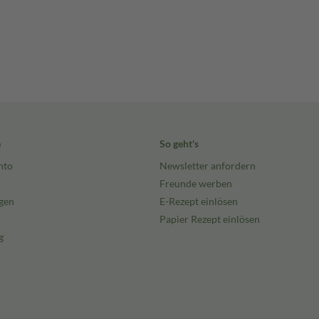
e
So geht's
nto
Newsletter anfordern
Freunde werben
gen
E-Rezept einlösen
Papier Rezept einlösen
g