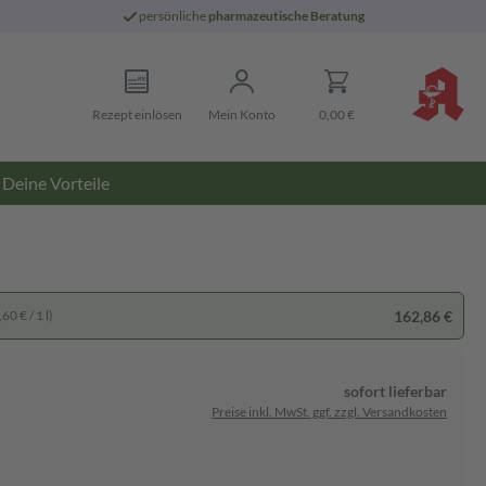
persönliche
pharmazeutische Beratung
Rezept einlösen
Mein Konto
0,00 €
Deine Vorteile
162,86 €
60 € / 1 l)
sofort lieferbar
Preise inkl. MwSt. ggf. zzgl. Versandkosten