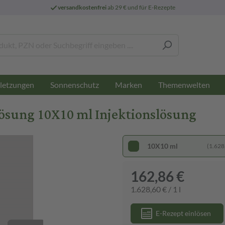
versandkostenfrei
ab 29 € und für E-Rezepte
letzungen
Sonnenschutz
Marken
Themenwelten
sung 10X10 ml Injektionslösung
10X10 ml
(1.628,
162,86 €
1.628,60 € / 1 l
E-Rezept einlösen