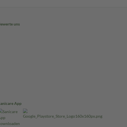
Bewerte uns
Sanicare App