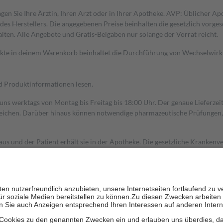
gen Sie Ihre Ärztin, Ihren Arzt oder in Ihrer Apotheke. AVP: Üblicher A
s Herstellers. Die angegebenen Preise beinhalten die gesetzlich vorgesc
alten. Alle Angebote und Gratis-Beigaben nur solange der Vorrat reicht.
dukte in deinem Warenkorb beinhaltet die Durchführung von Wechselwir
nd Produktinformationen lesen.
 uns werktags von Montag bis Freitag bis 18:00 Uhr. Der genaue Lieferze
ichen. Darüber hinaus können notwendige pharmazeutische Prüfungen, die
aus und der Patient erhält sie in der Apotheke. Die gesetzliche Krankenv
ent des Abgabepreises,
mindestens
jedoch
fünf Euro
und
höchstens zehn 
zehn Prozent der Kosten sowie zehn Euro je Verordnung.
rken und die besondere Stellung der Familie zu unterstützen, fallen
kein
 Ausnahme der Fahrkosten