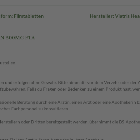
form: Filmtabletten
Hersteller: Viatris H
ON 500MG FTA
ustellen.
 und erfolgen ohne Gewähr. Bitte nimm dir vor dem Verzehr oder der An
fzubewahren. Falls du Fragen oder Bedenken zu einem Produkt hast, wende
essionelle Beratung durch eine Ärztin, einen Arzt oder eine Apothekerin
sches Fachpersonal zu konsultieren.
n Herstellern oder Dritten bereitgestellt werden, übernimmt die BS-Apot
en Sie Ihre Ärztin, Ihren Arzt oder in Ihrer Apotheke.