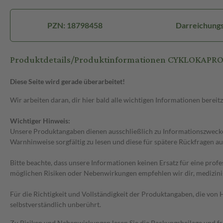
PZN: 18798458
Darreichungs
Produktdetails/Produktinformationen CYKLOKAPR
Diese Seite wird gerade überarbeitet!
Wir arbeiten daran, dir hier bald alle wichtigen Informationen bereitz
Wichtiger Hinweis:
Unsere Produktangaben dienen ausschließlich zu Informationszwecken
Warnhinweise sorgfältig zu lesen und diese für spätere Rückfragen au
Bitte beachte, dass unsere Informationen keinen Ersatz für eine prof
möglichen Risiken oder Nebenwirkungen empfehlen wir dir, medizini
Für die Richtigkeit und Vollständigkeit der Produktangaben, die vo
selbstverständlich unberührt.
Zu Risiken und Nebenwirkungen lesen Sie die Packungsbeilage und frag