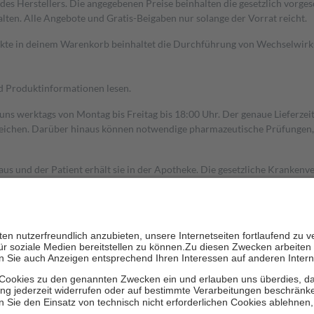
s Herstellers. Die angegebenen Preise beinhalten die gesetzlich vorgesc
alten. Alle Angebote und Gratis-Beigaben nur solange der Vorrat reicht.
dukte in deinem Warenkorb beinhaltet die Durchführung von Wechselwir
nd Produktinformationen lesen.
 uns werktags von Montag bis Freitag bis 18:00 Uhr. Der genaue Lieferze
ichen. Darüber hinaus können notwendige pharmazeutische Prüfungen, die
aus und der Patient erhält sie in der Apotheke. Die gesetzliche Krankenv
ent des Abgabepreises,
mindestens
jedoch
fünf Euro
und
höchstens zehn 
zehn Prozent der Kosten sowie zehn Euro je Verordnung.
rken und die besondere Stellung der Familie zu unterstützen, fallen
kein
 Ausnahme der Fahrkosten
 getragen werden