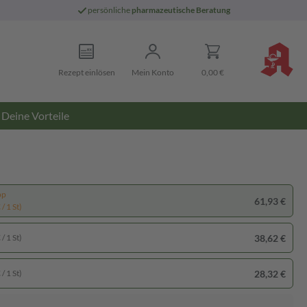
persönliche
pharmazeutische Beratung
Rezept einlösen
Mein Konto
0,00 €
Deine Vorteile
pp
61,93 €
/ 1 St)
38,62 €
/ 1 St)
28,32 €
/ 1 St)