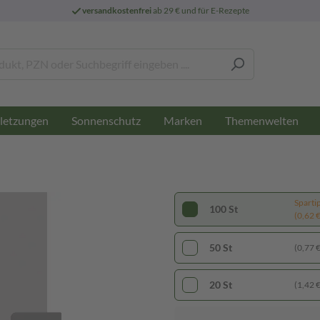
versandkostenfrei
ab 29 € und für E-Rezepte
letzungen
Sonnenschutz
Marken
Themenwelten
Sparti
100 St
(0,62 € 
50 St
(0,77 € 
20 St
(1,42 € 