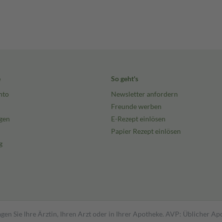
e
So geht's
nto
Newsletter anfordern
Freunde werben
gen
E-Rezept einlösen
Papier Rezept einlösen
g
gen Sie Ihre Ärztin, Ihren Arzt oder in Ihrer Apotheke. AVP: Üblicher A