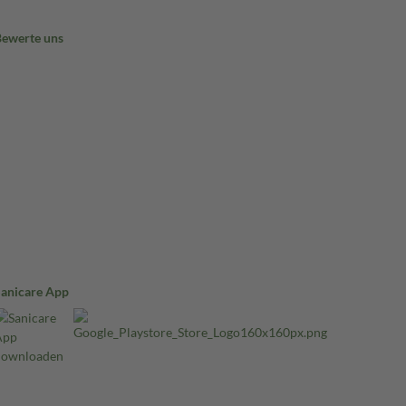
Bewerte uns
Sanicare App