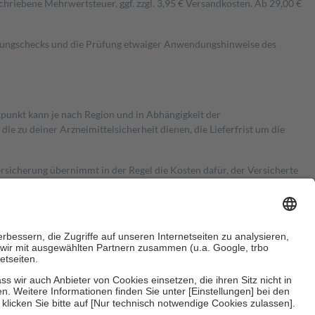
hriebene Mehrwertsteuer, ggf. zzgl. 3,95 € Versandkosten. Ab 29,00 €
kungschecks und die Prüfung etwaiger Anwendungshinweise des
itpunkt kann je nach Region und in Abhängigkeit der
 zu deiner Arzneimittelsicherheit dienen, die Lieferfrist um die
ersicherung übernimmt in der Regel die Kosten dafür, der Versicherte
Euro.
Es sind jedoch nie mehr als die tatsächlichen Kosten der Leistung
e Zuzahlungen
an bei: