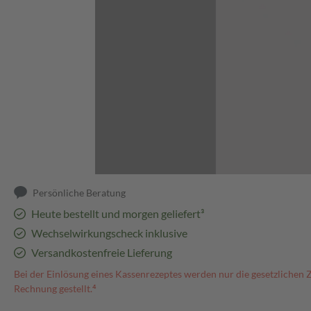
Abbildung kann abweichen
Persönliche Beratung
Heute bestellt und morgen geliefert³
Wechselwirkungscheck inklusive
Versandkostenfreie Lieferung
Bei der Einlösung eines Kassenrezeptes werden nur die gesetzlichen 
Rechnung gestellt.⁴