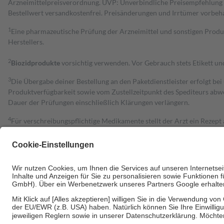
Arzneimittelpreisverordnung. UVP: Unverbindliche Preisempfehlung de
Bestell­wert versand­kosten­frei. Preisänderungen und Irrtümer vorbeh
1
Eine pharmazeutische Prüfung der Arzneimittel und sonstigen Pro
Herstellers.
2
Biozidprodukte
vorsichtig verwenden. Vor Gebrauch stets Etikett u
3
Die Übergabe deiner Bestellung an den Paketdienstleister erfolgt bei
Produktverfügbarkeit sowie vom Zustellzeitpunkt des Spediteurs abwe
Dauer der Prüfungen einschließlich Klärungen verlängern.
4
Für verschreibungspflichtige Medikamente stellt der Arzt ein Rezept 
trägt einen Teil davon als Zuzahlung mit.
Grundsätzlich leisten Mitglieder Zuzahlungen in Höhe von zehn Proz
zu entrichten.
Diese Regeln gelten grundsätzlich auch für Online-Apotheken.
Bei Heilmitteln und häuslicher Krankenpflege beträgt die Zuzahlung 
Um das Engagement der Versicherten für ihre eigene Gesundheit zu stä
• Kindern und Jugendlichen bis zum vollendeten 18. Lebensjahr mit
• Untersuchungen zur Vorsorge und Früherkennung, die von der GKV
• empfohlenen Schutzimpfungen