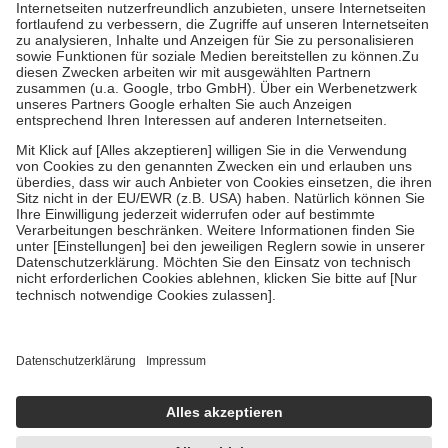
Kosten der Leistung zu entrichten.
Diese Regeln gelten grundsätzlich auch für Online-Apotheken.
Bei Heilmitteln und häuslicher Krankenpflege beträgt die
Zuzahlung zehn Prozent der Kosten sowie zehn Euro je
Verordnung.
Um das Engagement der Versicherten für ihre eigene Gesundheit zu
stärken und die besondere Stellung der Familie zu unterstützen,
fallen
keine Zuzahlungen
an bei:
• Kindern und Jugendlichen bis zum vollendeten 18. Lebensjahr
mit Ausnahme der Fahrkosten
• Untersuchungen zur Vorsorge und Früherkennung, die von der
GKV getragen werden
• empfohlenen Schutzimpfungen
• Harn- und Blutteststreifen
Wir nutzen Trusted Shops als unabhängigen Dienstleister für die
Einholung von Bewertungen. Trusted Shops hat Maßnahmen
getroffen, um sicherzustellen, dass es sich um echte Bewertungen
handelt. Mehr Informationen findest du hier:
https://help.etrusted.com/hc/de/articles/4419944605341
Einige Bilder und Inhalte wurden unter Zuhilfenahme künstlicher