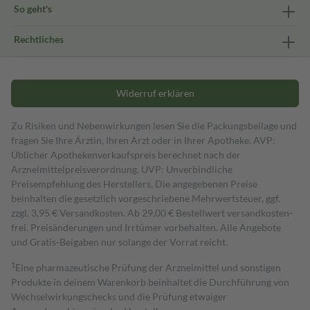
So geht's
Rechtliches
Widerruf erklären
Zu Risiken und Nebenwirkungen lesen Sie die Packungsbeilage und
fragen Sie Ihre Ärztin, Ihren Arzt oder in Ihrer Apotheke. AVP:
Üblicher Apothekenverkaufspreis berechnet nach der
Arzneimittelpreisverordnung. UVP: Unverbindliche
Preisempfehlung des Herstellers. Die angegebenen Preise
beinhalten die gesetzlich vorgeschriebene Mehrwertsteuer, ggf.
zzgl. 3,95 € Versandkosten. Ab 29,00 € Bestell­wert versand­kosten­
frei. Preisänderungen und Irrtümer vorbehalten. Alle Angebote
und Gratis-Beigaben nur solange der Vorrat reicht.
1
Eine pharmazeutische Prüfung der Arzneimittel und sonstigen
Produkte in deinem Warenkorb beinhaltet die Durchführung von
Wechselwirkungschecks und die Prüfung etwaiger