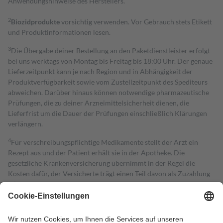
Anwendungshinweise des Herstellers.
2
Biozidprodukte
vorsichtig verwenden. Vor Gebrauch stets Etikett
und Produktinformationen lesen.
3
Die Übergabe deiner Bestellung an den Paketdienstleister erfolgt
bei uns werktags von Montag bis Freitag bis 18:00 Uhr. Der genaue
Lieferzeitpunkt kann je nach Region und in Abhängigkeit der
Produktverfügbarkeit sowie vom Zustellzeitpunkt des Spediteurs
abweichen. Darüber hinaus können notwendige pharmazeutische
Prüfungen, die zu deiner Arzneimittelsicherheit dienen, die
Lieferfrist um die Dauer der Prüfungen einschließlich Klärungen
verlängern.
4
Für verschreibungspflichtige Medikamente stellt der Arzt ein
Rezept aus und der Patient erhält sie in der Apotheke. Die
gesetzliche Krankenversicherung übernimmt in der Regel die
Kosten dafür, der Versicherte trägt einen Teil davon als Zuzahlung
mit.
Grundsätzlich leisten Mitglieder Zuzahlungen in Höhe von zehn
Prozent des Abgabepreises,
mindestens
jedoch
fünf Euro
und
höchstens zehn Euro.
Es sind jedoch nie mehr als die tatsächlichen