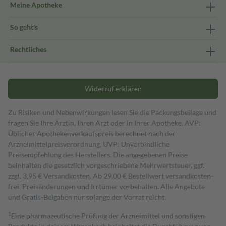
Meine Apotheke
So geht's
Rechtliches
Widerruf erklären
Zu Risiken und Nebenwirkungen lesen Sie die Packungsbeilage und
fragen Sie Ihre Ärztin, Ihren Arzt oder in Ihrer Apotheke. AVP:
Üblicher Apothekenverkaufspreis berechnet nach der
Arzneimittelpreisverordnung. UVP: Unverbindliche
Preisempfehlung des Herstellers. Die angegebenen Preise
beinhalten die gesetzlich vorgeschriebene Mehrwertsteuer, ggf.
zzgl. 3,95 € Versandkosten. Ab 29,00 € Bestell­wert versand­kosten­
frei. Preisänderungen und Irrtümer vorbehalten. Alle Angebote
und Gratis-Beigaben nur solange der Vorrat reicht.
1
Eine pharmazeutische Prüfung der Arzneimittel und sonstigen