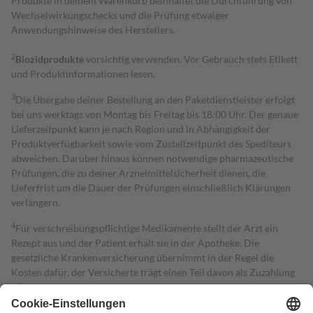
Produkte in deinem Warenkorb beinhaltet die Durchführung von
Wechselwirkungschecks und die Prüfung etwaiger
Anwendungshinweise des Herstellers.
2
Biozidprodukte
vorsichtig verwenden. Vor Gebrauch stets Etikett
und Produktinformationen lesen.
3
Die Übergabe deiner Bestellung an den Paketdienstleister erfolgt
bei uns werktags von Montag bis Freitag bis 18:00 Uhr. Der genaue
Lieferzeitpunkt kann je nach Region und in Abhängigkeit der
Produktverfügbarkeit sowie vom Zustellzeitpunkt des Spediteurs
abweichen. Darüber hinaus können notwendige pharmazeutische
Prüfungen, die zu deiner Arzneimittelsicherheit dienen, die
Lieferfrist um die Dauer der Prüfungen einschließlich Klärungen
verlängern.
4
Für verschreibungspflichtige Medikamente stellt der Arzt ein
Rezept aus und der Patient erhält sie in der Apotheke. Die
gesetzliche Krankenversicherung übernimmt in der Regel die
Kosten dafür, der Versicherte trägt einen Teil davon als Zuzahlung
mit.
Grundsätzlich leisten Mitglieder Zuzahlungen in Höhe von zehn