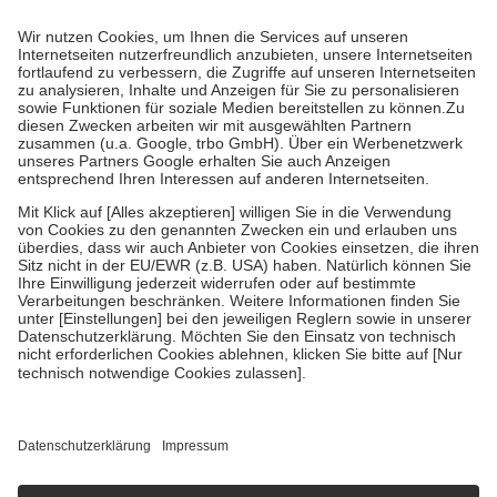
Prozent des Abgabepreises,
mindestens
jedoch
fünf Euro
und
höchstens zehn Euro.
Es sind jedoch nie mehr als die tatsächlichen
Kosten der Leistung zu entrichten.
Diese Regeln gelten grundsätzlich auch für Online-Apotheken.
Bei Heilmitteln und häuslicher Krankenpflege beträgt die
Zuzahlung zehn Prozent der Kosten sowie zehn Euro je
Verordnung.
Um das Engagement der Versicherten für ihre eigene Gesundheit zu
stärken und die besondere Stellung der Familie zu unterstützen,
fallen
keine Zuzahlungen
an bei:
• Kindern und Jugendlichen bis zum vollendeten 18. Lebensjahr
mit Ausnahme der Fahrkosten
• Untersuchungen zur Vorsorge und Früherkennung, die von der
GKV getragen werden
• empfohlenen Schutzimpfungen
• Harn- und Blutteststreifen
Wir nutzen Trusted Shops als unabhängigen Dienstleister für die
Einholung von Bewertungen. Trusted Shops hat Maßnahmen
getroffen, um sicherzustellen, dass es sich um echte Bewertungen
handelt. Mehr Informationen findest du hier:
https://help.etrusted.com/hc/de/articles/4419944605341