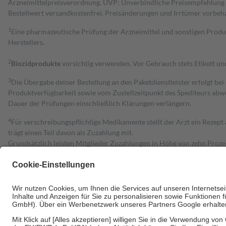
Arzneimittelpreisverordnung. UVP: Unverbindliche Preisempfehlung de
Bestell­wert versand­kosten­frei. Preisänderungen und Irrtümer vorbeh
1
Eine pharmazeutische Prüfung der Arzneimittel und sonstigen Pro
Herstellers.
2
Biozidprodukte
vorsichtig verwenden. Vor Gebrauch stets Etikett u
3
Die Übergabe deiner Bestellung an den Paketdienstleister erfolgt bei
Produktverfügbarkeit sowie vom Zustellzeitpunkt des Spediteurs abwe
Dauer der Prüfungen einschließlich Klärungen verlängern.
4
Für verschreibungspflichtige Medikamente stellt der Arzt ein Rezept 
trägt einen Teil davon als Zuzahlung mit.
Grundsätzlich leisten Mitglieder Zuzahlungen in Höhe von zehn Proz
zu entrichten.
Diese Regeln gelten grundsätzlich auch für Online-Apotheken.
Bei Heilmitteln und häuslicher Krankenpflege beträgt die Zuzahlung 
Um das Engagement der Versicherten für ihre eigene Gesundheit zu stä
• Kindern und Jugendlichen bis zum vollendeten 18. Lebensjahr mit
• Untersuchungen zur Vorsorge und Früherkennung, die von der GKV
• empfohlenen Schutzimpfungen