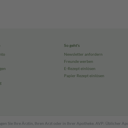
e
So geht's
nto
Newsletter anfordern
Freunde werben
gen
E-Rezept einlösen
Papier Rezept einlösen
g
gen Sie Ihre Ärztin, Ihren Arzt oder in Ihrer Apotheke. AVP: Üblicher A