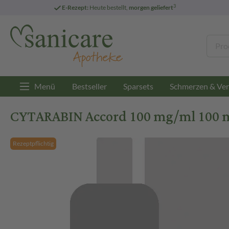
3
E-Rezept:
Heute bestellt,
morgen geliefert
Menü
Bestseller
Sparsets
Schmerzen & Ver
CYTARABIN Accord 100 mg/ml 100 mg I
Rezeptpflichtig