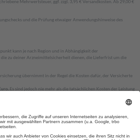
hriebene Mehrwertsteuer, ggf. zzgl. 3,95 € Versandkosten. Ab 29,00 €
kungschecks und die Prüfung etwaiger Anwendungshinweise des
itpunkt kann je nach Region und in Abhängigkeit der
 zu deiner Arzneimittelsicherheit dienen, die Lieferfrist um die
ersicherung übernimmt in der Regel die Kosten dafür, der Versicherte
Euro.
Es sind jedoch nie mehr als die tatsächlichen Kosten der Leistung
e Zuzahlungen
an bei: