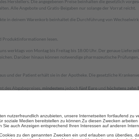
s Herstellers. Die angegebenen Preise beinhalten die gesetzlich vorgesc
alten. Alle Angebote und Gratis-Beigaben nur solange der Vorrat reicht.
dukte in deinem Warenkorb beinhaltet die Durchführung von Wechselwir
nd Produktinformationen lesen.
 uns werktags von Montag bis Freitag bis 18:00 Uhr. Der genaue Lieferze
ichen. Darüber hinaus können notwendige pharmazeutische Prüfungen, die
aus und der Patient erhält sie in der Apotheke. Die gesetzliche Krankenv
ent des Abgabepreises,
mindestens
jedoch
fünf Euro
und
höchstens zehn 
zehn Prozent der Kosten sowie zehn Euro je Verordnung.
rken und die besondere Stellung der Familie zu unterstützen, fallen
kein
 Ausnahme der Fahrkosten
 getragen werden