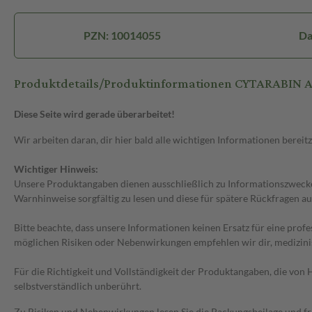
PZN: 10014055
Da
Produktdetails/Produktinformationen CYTARABIN Ac
Diese Seite wird gerade überarbeitet!
Wir arbeiten daran, dir hier bald alle wichtigen Informationen bereitz
Wichtiger Hinweis:
Unsere Produktangaben dienen ausschließlich zu Informationszwecken
Warnhinweise sorgfältig zu lesen und diese für spätere Rückfragen au
Bitte beachte, dass unsere Informationen keinen Ersatz für eine prof
möglichen Risiken oder Nebenwirkungen empfehlen wir dir, medizini
Für die Richtigkeit und Vollständigkeit der Produktangaben, die vo
selbstverständlich unberührt.
Zu Risiken und Nebenwirkungen lesen Sie die Packungsbeilage und frag