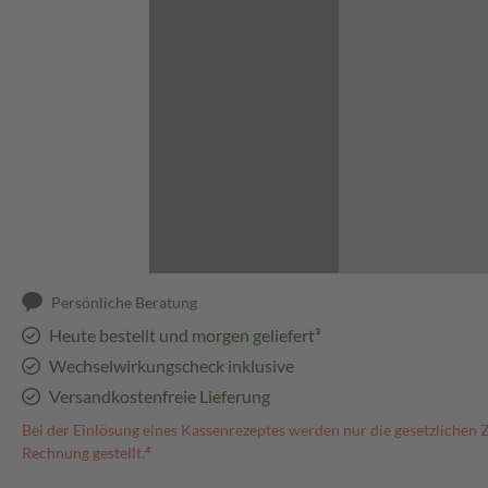
Abbildung kann abweichen
Persönliche Beratung
Heute bestellt und morgen geliefert³
Wechselwirkungscheck inklusive
Versandkostenfreie Lieferung
Bei der Einlösung eines Kassenrezeptes werden nur die gesetzlichen 
Rechnung gestellt.⁴