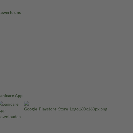
Bewerte uns
Sanicare App