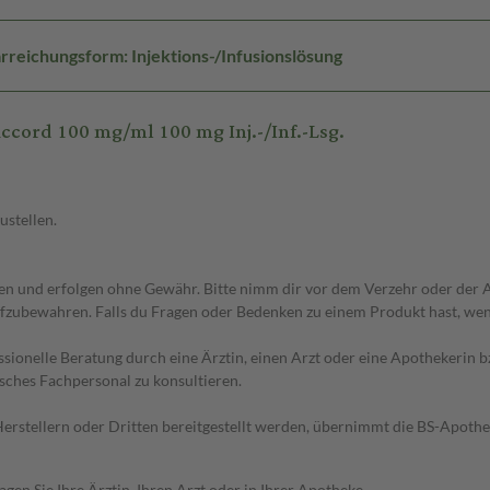
rreichungsform: Injektions-/Infusionslösung
cord 100 mg/ml 100 mg Inj.-/Inf.-Lsg.
ustellen.
 und erfolgen ohne Gewähr. Bitte nimm dir vor dem Verzehr oder der An
fzubewahren. Falls du Fragen oder Bedenken zu einem Produkt hast, wende
essionelle Beratung durch eine Ärztin, einen Arzt oder eine Apothekerin
sches Fachpersonal zu konsultieren.
n Herstellern oder Dritten bereitgestellt werden, übernimmt die BS-Apot
en Sie Ihre Ärztin, Ihren Arzt oder in Ihrer Apotheke.