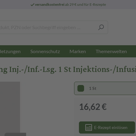
versandkostenfrei
ab 29 € und für E-Rezepte
letzungen
Sonnenschutz
Marken
Themenwelten
nj.-/Inf.-Lsg. 1 St Injektions-/Infu
1 St
16,62 €
E-Rezept einlösen