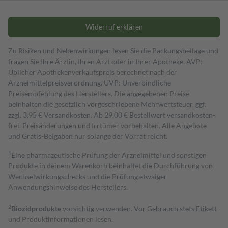
Widerruf erklären
Zu Risiken und Nebenwirkungen lesen Sie die Packungsbeilage und
fragen Sie Ihre Ärztin, Ihren Arzt oder in Ihrer Apotheke. AVP:
Üblicher Apothekenverkaufspreis berechnet nach der
Arzneimittelpreisverordnung. UVP: Unverbindliche
Preisempfehlung des Herstellers. Die angegebenen Preise
beinhalten die gesetzlich vorgeschriebene Mehrwertsteuer, ggf.
zzgl. 3,95 € Versandkosten. Ab 29,00 € Bestell­wert versand­kosten­
frei. Preisänderungen und Irrtümer vorbehalten. Alle Angebote
und Gratis-Beigaben nur solange der Vorrat reicht.
1
Eine pharmazeutische Prüfung der Arzneimittel und sonstigen
Produkte in deinem Warenkorb beinhaltet die Durchführung von
Wechselwirkungschecks und die Prüfung etwaiger
Anwendungshinweise des Herstellers.
2
Biozidprodukte
vorsichtig verwenden. Vor Gebrauch stets Etikett
und Produktinformationen lesen.