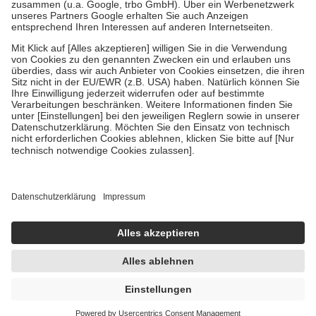
Verordnung.
Um das Engagement der Versicherten für ihre eigene Gesundheit zu
stärken und die besondere Stellung der Familie zu unterstützen,
fallen
keine Zuzahlungen
an bei:
• Kindern und Jugendlichen bis zum vollendeten 18. Lebensjahr
mit Ausnahme der Fahrkosten
• Untersuchungen zur Vorsorge und Früherkennung, die von der
GKV getragen werden
• empfohlenen Schutzimpfungen
• Harn- und Blutteststreifen
Wir nutzen Trusted Shops als unabhängigen Dienstleister für die
Einholung von Bewertungen. Trusted Shops hat Maßnahmen
getroffen, um sicherzustellen, dass es sich um echte Bewertungen
handelt. Mehr Informationen findest du hier:
https://help.etrusted.com/hc/de/articles/4419944605341
Einige Bilder und Inhalte wurden unter Zuhilfenahme künstlicher
Intelligenz erstellt.