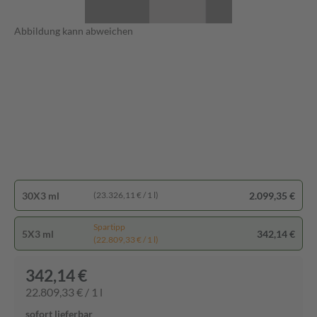
Abbildung kann abweichen
30X3 ml
2.099,35 €
(23.326,11 € / 1 l)
Spartipp
5X3 ml
342,14 €
(22.809,33 € / 1 l)
342,14 €
22.809,33 € / 1 l
sofort lieferbar