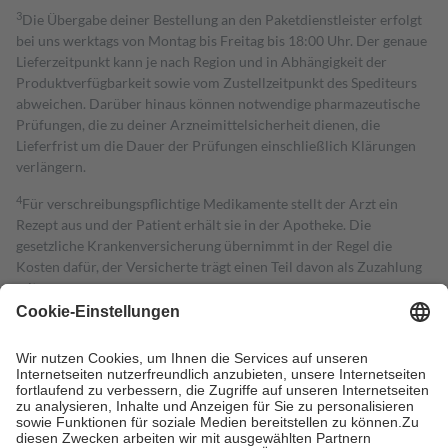
3
Die Übergabe deiner Bestellung an den Paketdienstleister erfolgt
bei uns werktags von Montag bis Freitag bis 18:00 Uhr. Der genaue
Lieferzeitpunkt kann je nach Region und in Abhängigkeit der
Produktverfügbarkeit sowie vom Zustellzeitpunkt des Spediteurs
abweichen. Darüber hinaus können notwendige pharmazeutische
Prüfungen, die zu deiner Arzneimittelsicherheit dienen, die
Lieferfrist um die Dauer der Prüfungen einschließlich Klärungen
verlängern.
4
Für verschreibungspflichtige Medikamente stellt der Arzt ein
Rezept aus und der Patient erhält sie in der Apotheke. Die
gesetzliche Krankenversicherung übernimmt in der Regel die
Kosten dafür, der Versicherte trägt einen Teil davon als Zuzahlung
mit.
Grundsätzlich leisten Mitglieder Zuzahlungen in Höhe von zehn
Prozent des Abgabepreises,
mindestens
jedoch
fünf Euro
und
höchstens zehn Euro.
Es sind jedoch nie mehr als die tatsächlichen
Kosten der Leistung zu entrichten.
Diese Regeln gelten grundsätzlich auch für Online-Apotheken.
Bei Heilmitteln und häuslicher Krankenpflege beträgt die
Zuzahlung zehn Prozent der Kosten sowie zehn Euro je