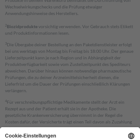
Produkte in deinem Warenkorb beinhaltet die Durchführung von
Wechselwirkungschecks und die Prüfung etwaiger
Anwendungshinweise des Herstellers.
2
Biozidprodukte
vorsichtig verwenden. Vor Gebrauch stets Etikett
und Produktinformationen lesen.
3
Die Übergabe deiner Bestellung an den Paketdienstleister erfolgt
bei uns werktags von Montag bis Freitag bis 18:00 Uhr. Der genaue
Lieferzeitpunkt kann je nach Region und in Abhängigkeit der
Produktverfügbarkeit sowie vom Zustellzeitpunkt des Spediteurs
abweichen. Darüber hinaus können notwendige pharmazeutische
Prüfungen, die zu deiner Arzneimittelsicherheit dienen, die
Lieferfrist um die Dauer der Prüfungen einschließlich Klärungen
verlängern.
4
Für verschreibungspflichtige Medikamente stellt der Arzt ein
Rezept aus und der Patient erhält sie in der Apotheke. Die
gesetzliche Krankenversicherung übernimmt in der Regel die
Kosten dafür, der Versicherte trägt einen Teil davon als Zuzahlung
mit.
Grundsätzlich leisten Mitglieder Zuzahlungen in Höhe von zehn