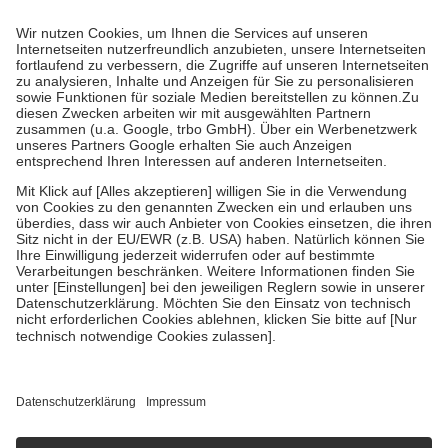
Prozent des Abgabepreises,
mindestens
jedoch
fünf Euro
und
höchstens zehn Euro.
Es sind jedoch nie mehr als die tatsächlichen
Kosten der Leistung zu entrichten.
Diese Regeln gelten grundsätzlich auch für Online-Apotheken.
Bei Heilmitteln und häuslicher Krankenpflege beträgt die
Zuzahlung zehn Prozent der Kosten sowie zehn Euro je
Verordnung.
Um das Engagement der Versicherten für ihre eigene Gesundheit zu
stärken und die besondere Stellung der Familie zu unterstützen,
fallen
keine Zuzahlungen
an bei:
• Kindern und Jugendlichen bis zum vollendeten 18. Lebensjahr
mit Ausnahme der Fahrkosten
• Untersuchungen zur Vorsorge und Früherkennung, die von der
GKV getragen werden
• empfohlenen Schutzimpfungen
• Harn- und Blutteststreifen
Wir nutzen Trusted Shops als unabhängigen Dienstleister für die
Einholung von Bewertungen. Trusted Shops hat Maßnahmen
getroffen, um sicherzustellen, dass es sich um echte Bewertungen
handelt. Mehr Informationen findest du hier:
https://help.etrusted.com/hc/de/articles/4419944605341